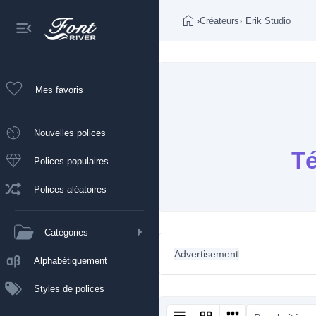
›
Créateurs
›
Erik Studio
Mes favoris
Nouvelles polices
Té
Polices populaires
Polices aléatoires
Catégories
Advertisement
Alphabétiquement
Styles de polices