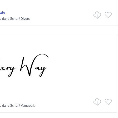
ate
o
dans
Script
/
Divers
o
dans
Script
/
Manuscrit