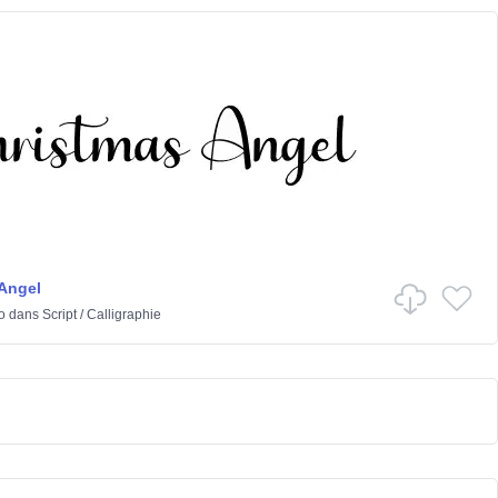
Angel
o
dans
Script
/
Calligraphie