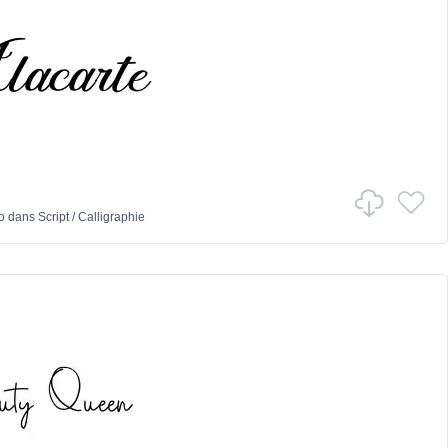
o
dans
Script
/
Calligraphie