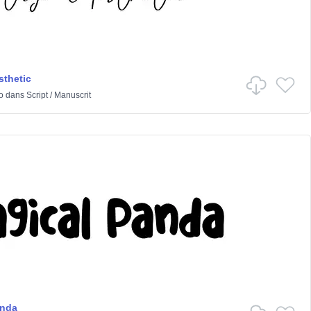
sthetic
o
dans
Script
/
Manuscrit
anda