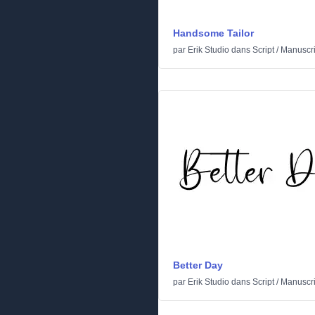
Handsome Tailor
par
Erik Studio
dans
Script
/
Manuscri
Better Day
par
Erik Studio
dans
Script
/
Manuscri