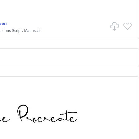
een
o
dans
Script
/
Manuscrit