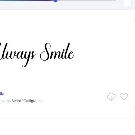
le
o
dans
Script
/
Calligraphie