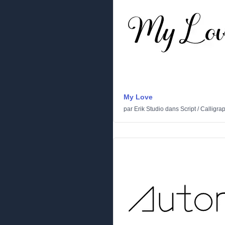
My Love
par
Erik Studio
dans
Script
/
Calligra