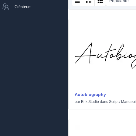
Popularité
Créateurs
Autobiography
par
Erik Studio
dans
Script
/
Manuscri