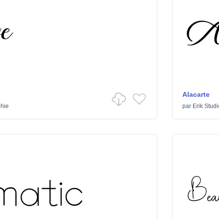
Alacarte
phie
par
Erik Studi