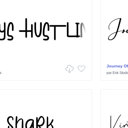
Journey Of
s
par
Erik Studi