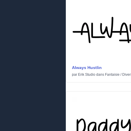
Always Hustlin
par
Erik Studio
dans
Fantaisie
/
Diver