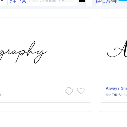
56pt
Always Smi
t
par
Erik Studi