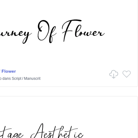
 Flower
o
dans
Script
/
Manuscrit