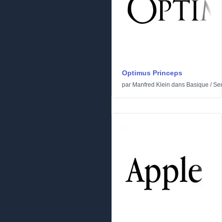
Optimus Princeps
par
Manfred Klein
dans
Basique
/
Ser