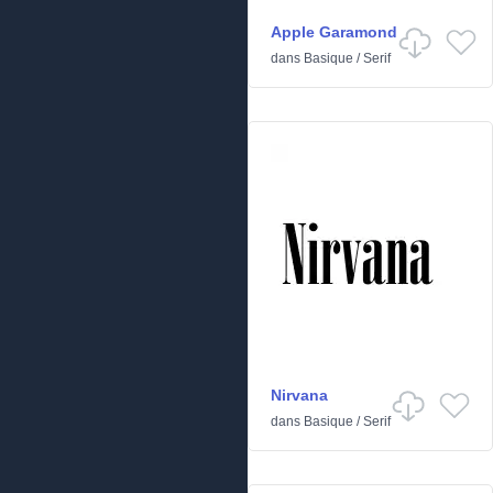
Apple Garamond
dans
Basique
/
Serif
Nirvana
dans
Basique
/
Serif