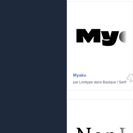
Myako
par
Limitype
dans
Basique
/
Serif