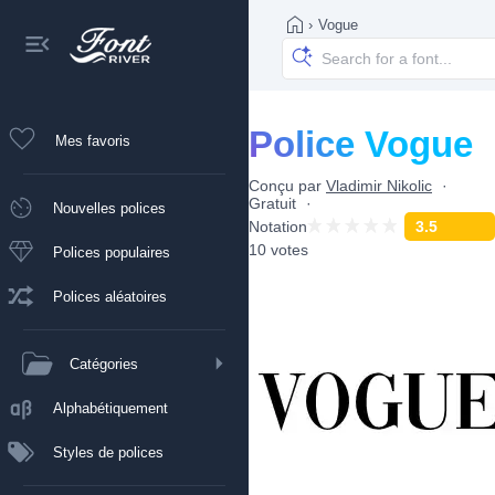
›
Vogue
Police Vogue
Mes favoris
Conçu par
Vladimir Nikolic
Gratuit
Nouvelles polices
Notation
3.5
10 votes
Polices populaires
Polices aléatoires
Catégories
Alphabétiquement
Styles de polices