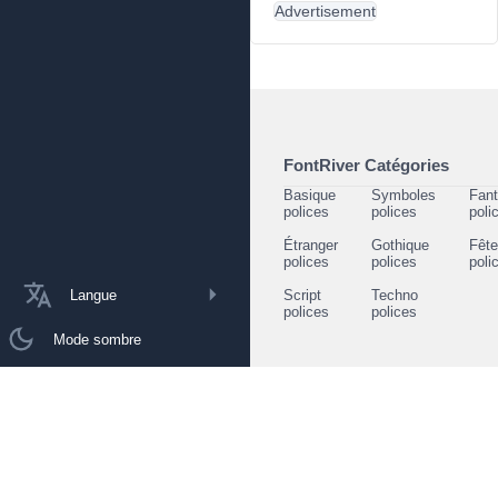
Advertisement
FontRiver Catégories
Basique
Symboles
Fant
polices
polices
poli
Étranger
Gothique
Fêt
polices
polices
poli
Langue
Script
Techno
polices
polices
Mode sombre