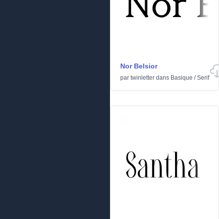
Nor Belsior
par
twinletter
dans
Basique
/
Serif