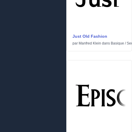
Just Old Fashion
par
Manfred Klein
dans
Basique
/
Ser