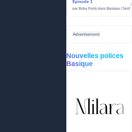
Episode 1
par
Boba Fonts
dans
Basique
/
Serif
Advertisement
Nouvelles polices
Basique