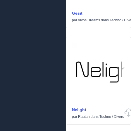
Gesit
par
Aivos Dreams
dans
Techno
/
Dive
Nelight
par
Rautan
dans
Techno
/
Divers