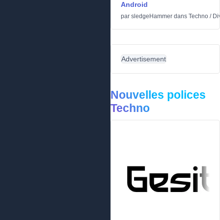
Android
par
sledgeHammer
dans
Techno
/
Di
Advertisement
Nouvelles polices
Techno