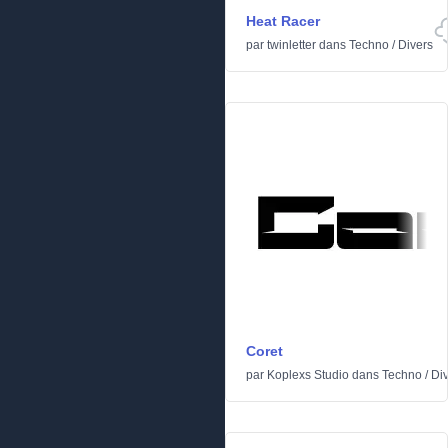
Heat Racer
par
twinletter
dans
Techno
/
Divers
Coret
par
Koplexs Studio
dans
Techno
/
Di