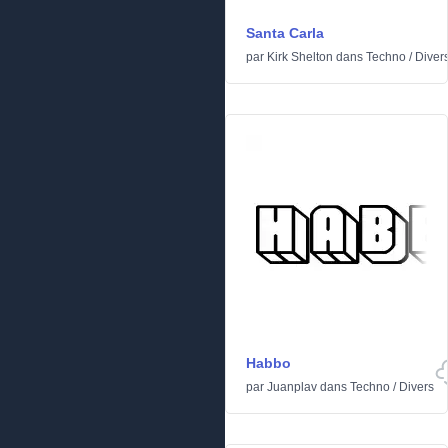
Santa Carla
par
Kirk Shelton
dans
Techno
/
Diver
Habbo
par
Juanplav
dans
Techno
/
Divers