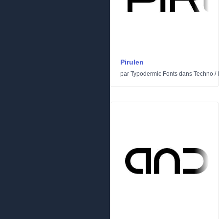
Pirulen
par
Typodermic Fonts
dans
Techno
/