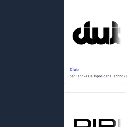
Club
par
Fabrika De Typos
dans
Techno
/