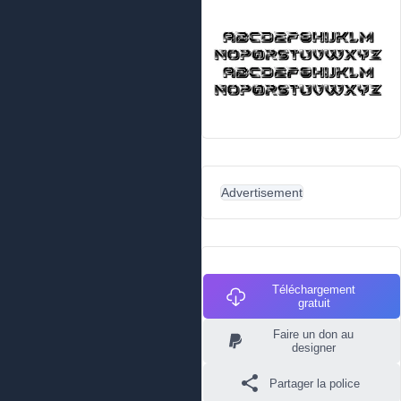
Advertisement
Téléchargement
gratuit
Faire un don au
designer
Partager la police