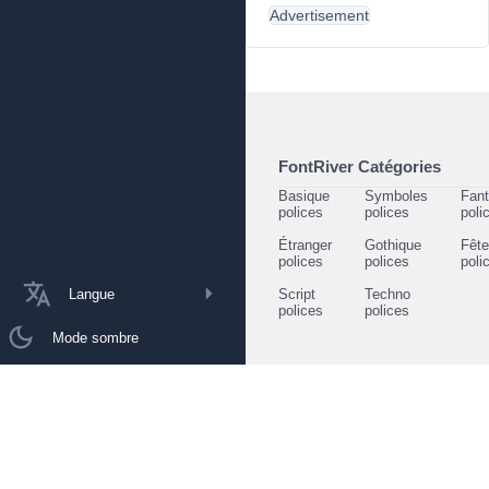
Advertisement
FontRiver Catégories
Basique
Symboles
Fant
polices
polices
poli
Étranger
Gothique
Fêt
polices
polices
poli
Langue
Script
Techno
polices
polices
Mode sombre