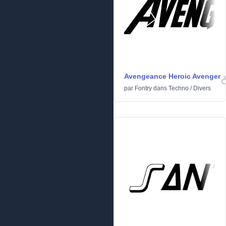
Avengeance Heroic Avenger
par
Fontry
dans
Techno
/
Divers