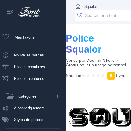
›
Squalor
Police
Mes favoris
Squalor
Nouvelles polices
Conçu par
Vladimir Nikolic
Gratuit pour un usage personnel
Polices populaires
Notation
5
1 vote
Polices aléatoires
Catégories
Alphabétiquement
Styles de polices