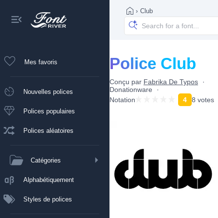
›
Club
Police Club
Mes favoris
Conçu par
Fabrika De Typos
Donationware
Nouvelles polices
Notation
4
8 votes
Polices populaires
Polices aléatoires
Catégories
Alphabétiquement
Styles de polices