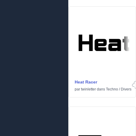
Heat Racer
par
twinletter
dans
Techno
/
Divers