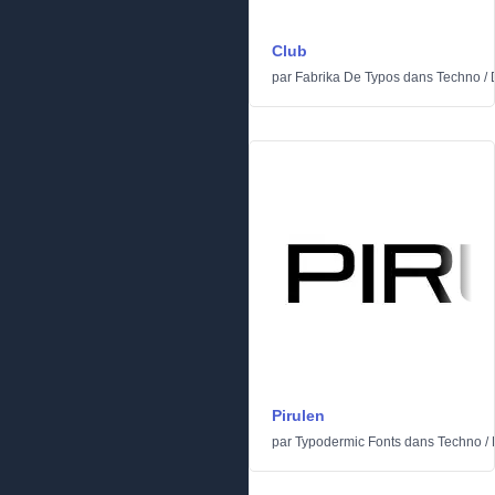
Club
par
Fabrika De Typos
dans
Techno
/
Pirulen
par
Typodermic Fonts
dans
Techno
/