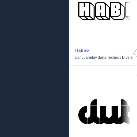
Habbo
par
Juanplav
dans
Techno
/
Divers