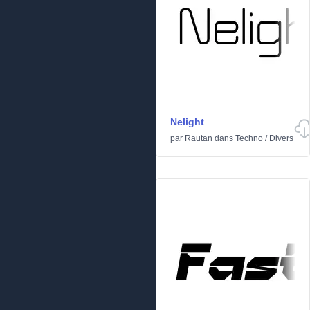
Nelight
par
Rautan
dans
Techno
/
Divers