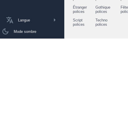
Étranger
Gothique
Fêt
polices
polices
poli
Langue
Script
Techno
polices
polices
Mode sombre