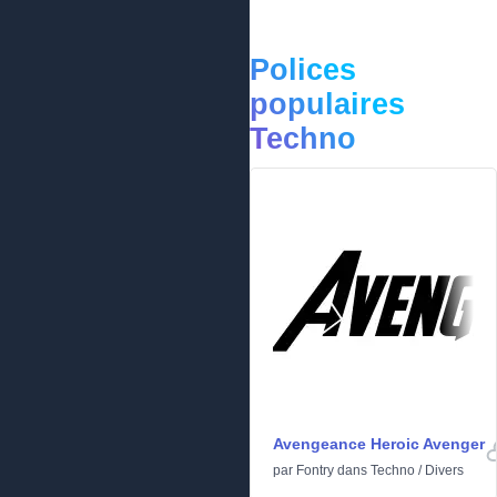
Polices
populaires
Techno
Avengeance Heroic Avenger
par
Fontry
dans
Techno
/
Divers