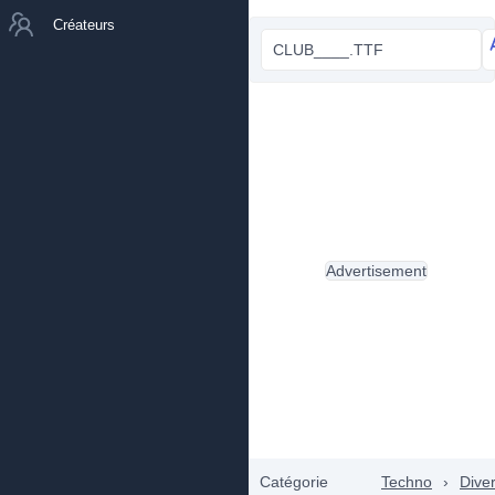
Créateurs
CLUB____.TTF
Advertisement
Catégorie
Techno
›
Dive