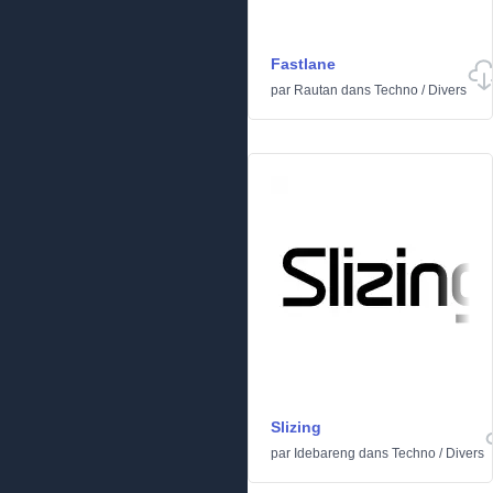
Fastlane
par
Rautan
dans
Techno
/
Divers
Slizing
par
Idebareng
dans
Techno
/
Divers