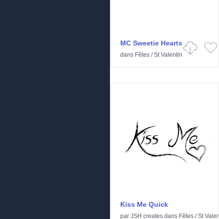
MC Sweetie Hearts
dans
Fêtes
/
St Valentin
Kiss Me Quick
par
JSH creates
dans
Fêtes
/
St Valen