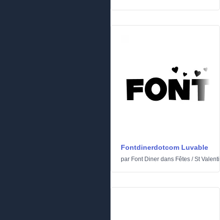
Fontdinerdotcom Luvable
par
Font Diner
dans
Fêtes
/
St Valent