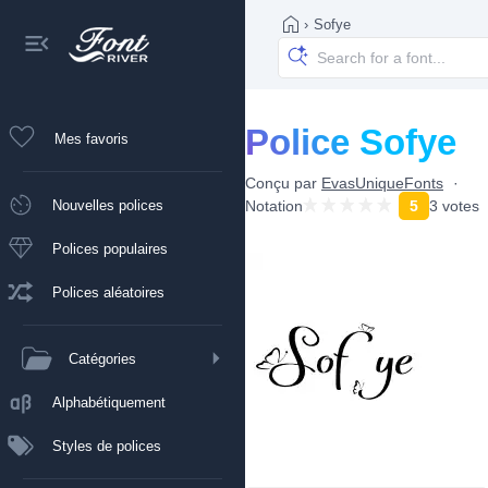
›
Sofye
Police Sofye
Mes favoris
Conçu par
EvasUniqueFonts
Nouvelles polices
Notation
5
3 votes
Polices populaires
Polices aléatoires
Catégories
Alphabétiquement
Styles de polices