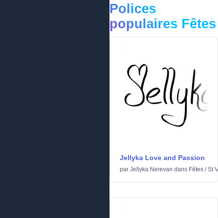
Polices
populaires Fêtes
Jellyka Love and Passion
par
Jellyka Nerevan
dans
Fêtes
/
St 