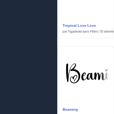
Tropical Love Love
par
Tigadestd
dans
Fêtes
/
St Valenti
Beaming