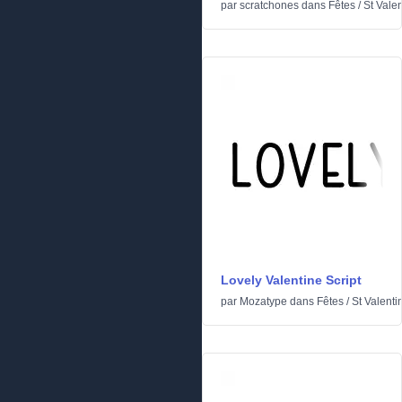
par
scratchones
dans
Fêtes
/
St Valen
Lovely Valentine Script
par
Mozatype
dans
Fêtes
/
St Valenti