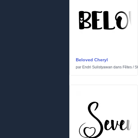
Beloved Cheryl
par
Endri Sulistyawan
dans
Fêtes
/
St