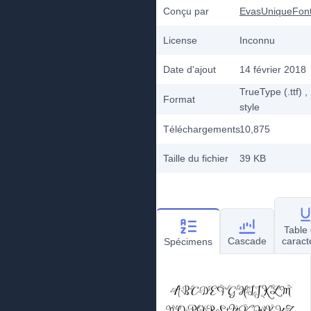
Conçu par
EvasUniqueFon
License
Inconnu
Date d'ajout
14 février 2018
TrueType (.ttf)
,
Format
style
Téléchargements
10,875
Taille du fichier
39 KB
Table
Cascade
caract
Spécimens