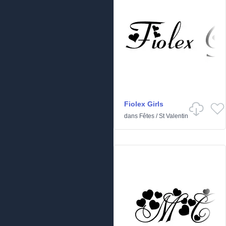
Fiolex Girls
dans
Fêtes
/
St Valentin