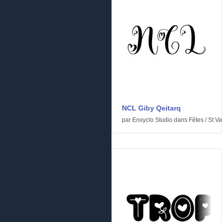
NCL Giby Qeitarq
par
Enxyclo Studio
dans
Fêtes
/
St Va