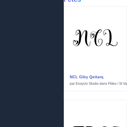
NCL Giby Qeitarq
par
Enxyclo Studio
dans
Fêtes
/
St Va