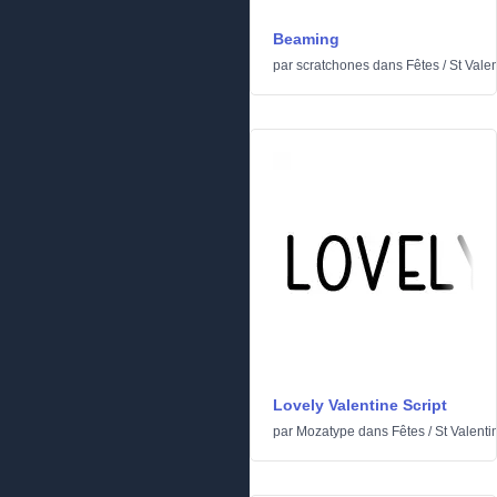
Beaming
par
scratchones
dans
Fêtes
/
St Valen
Lovely Valentine Script
par
Mozatype
dans
Fêtes
/
St Valenti