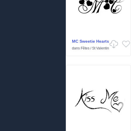
MC Sweetie Hearts
dans
Fêtes
/
St Valentin