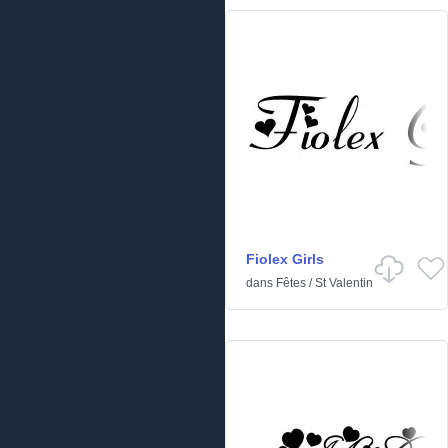
Fiolex Girls
dans
Fêtes
/
St Valentin