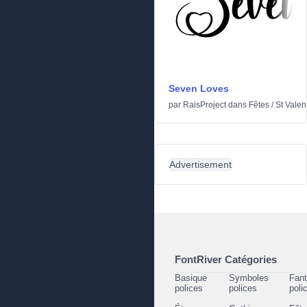
Seven Loves
par
RaisProject
dans
Fêtes
/
St Valen
Advertisement
FontRiver Catégories
Basique
Symboles
Fant
polices
polices
poli