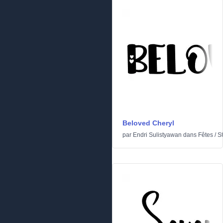
Beloved Cheryl
par
Endri Sulistyawan
dans
Fêtes
/
St