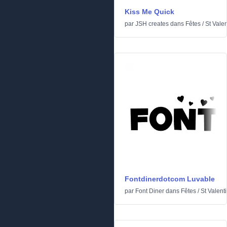
Kiss Me Quick
par
JSH creates
dans
Fêtes
/
St Valen
Fontdinerdotcom Luvable
par
Font Diner
dans
Fêtes
/
St Valent