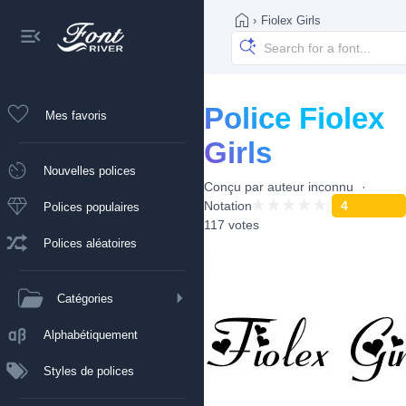
›
Fiolex Girls
Police Fiolex
Mes favoris
Girls
Nouvelles polices
Conçu par
auteur inconnu
Notation
4
Polices populaires
117 votes
Polices aléatoires
Catégories
Alphabétiquement
Styles de polices