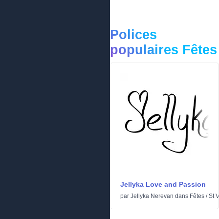
Polices
populaires Fêtes
Jellyka Love and Passion
par
Jellyka Nerevan
dans
Fêtes
/
St 