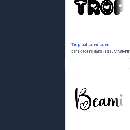
Tropical Love Love
par
Tigadestd
dans
Fêtes
/
St Valenti