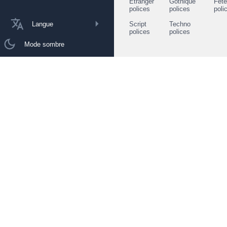
Étranger
Gothique
Fêt
polices
polices
poli
Langue
Script
Techno
polices
polices
Mode sombre