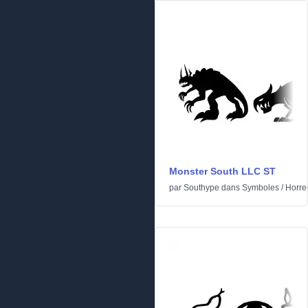
Monster South LLC ST
par
Southype
dans
Symboles
/
Horre