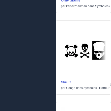
Only Skulls
par
kaiserzharkhan
dans
Symboles
/
Skullz
par
Googe
dans
Symboles
/
Horreur