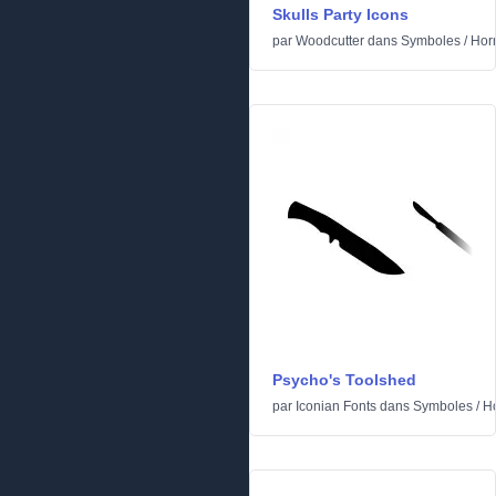
Skulls Party Icons
par
Woodcutter
dans
Symboles
/
Hor
Psycho's Toolshed
par
Iconian Fonts
dans
Symboles
/
Ho