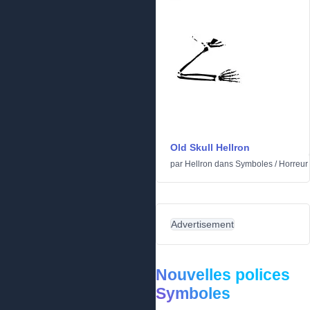
Old Skull Hellron
par
Hellron
dans
Symboles
/
Horreur
Advertisement
Nouvelles polices
Symboles