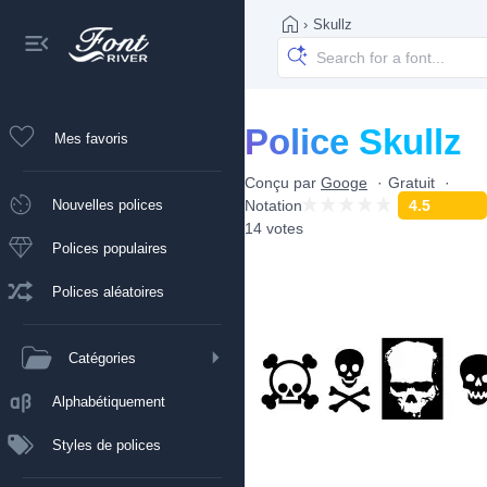
›
Skullz
Police Skullz
Mes favoris
Conçu par
Googe
Gratuit
Nouvelles polices
Notation
4.5
14 votes
Polices populaires
Polices aléatoires
Catégories
Alphabétiquement
Styles de polices