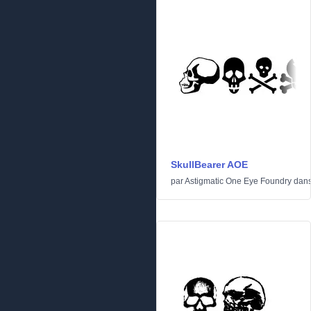
SkullBearer AOE
par
Astigmatic One Eye Foundry
dan