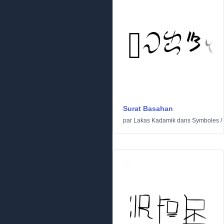
Surat Basahan
par
Lakas Kadamik
dans
Symboles
/