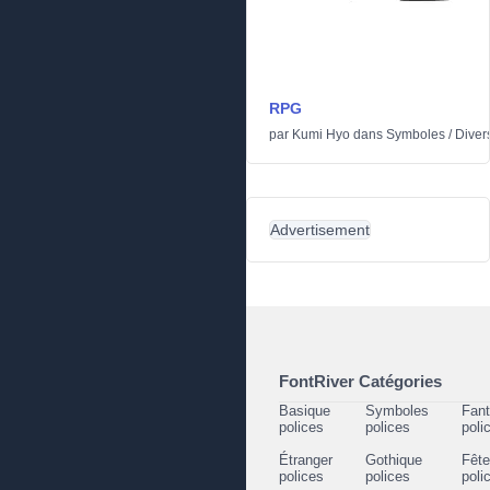
RPG
par
Kumi Hyo
dans
Symboles
/
Diver
Advertisement
FontRiver Catégories
Basique
Symboles
Fant
polices
polices
poli
Étranger
Gothique
Fêt
polices
polices
poli