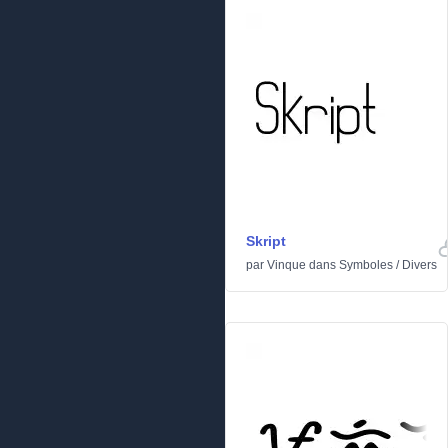
Skript
par
Vinque
dans
Symboles
/
Divers