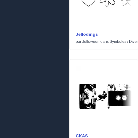
Jellodings
par
Jelloween
dans
Symboles
/
Dive
CKAS