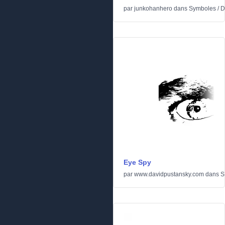
par
junkohanhero
dans
Symboles
/
D
Eye Spy
par
www.davidpustansky.com
dans
S