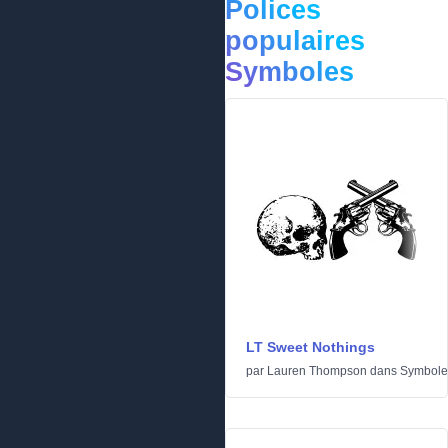
Polices
populaires
Symboles
LT Sweet Nothings
par
Lauren Thompson
dans
Symbole