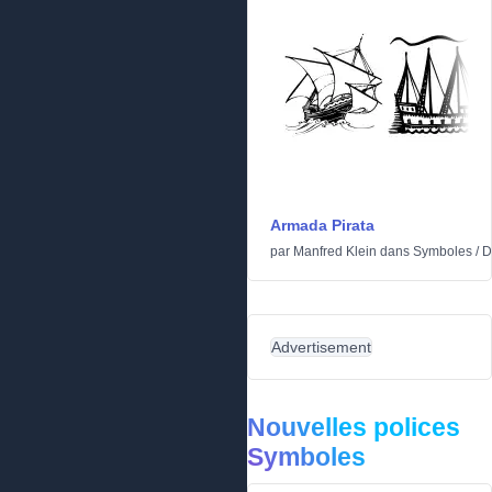
Armada Pirata
par
Manfred Klein
dans
Symboles
/
D
Advertisement
Nouvelles polices
Symboles