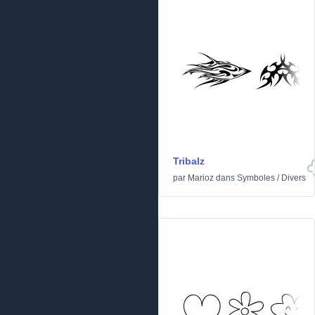
Tribalz
par
Marioz
dans
Symboles
/
Divers