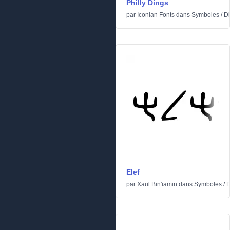
Philly Dings
par
Iconian Fonts
dans
Symboles
/
Di
Elef
par
Xaul Bin'iamin
dans
Symboles
/
D