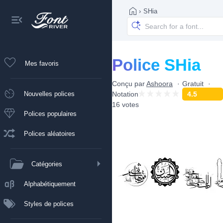
›
SHia
Police SHia
Mes favoris
Conçu par
Ashoora
Gratuit
Nouvelles polices
Notation
4.5
16 votes
Polices populaires
Polices aléatoires
Catégories
Alphabétiquement
Styles de polices