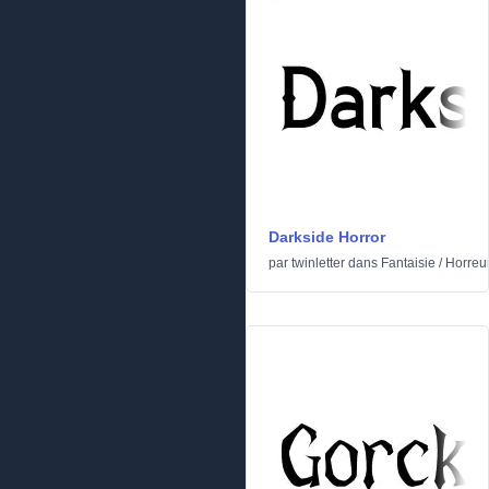
Darkside Horror
par
twinletter
dans
Fantaisie
/
Horreu