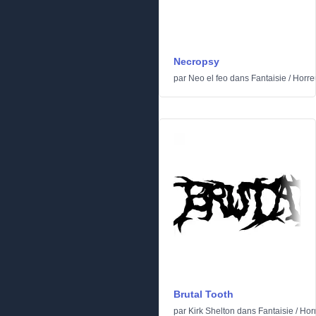
Necropsy
par
Neo el feo
dans
Fantaisie
/
Horre
Brutal Tooth
par
Kirk Shelton
dans
Fantaisie
/
Hor