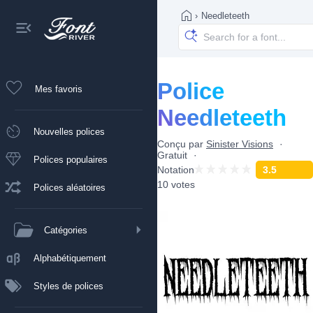
›
Needleteeth
Police
Mes favoris
Needleteeth
Nouvelles polices
Conçu par
Sinister Visions
Gratuit
Polices populaires
Notation
3.5
10 votes
Polices aléatoires
Catégories
Alphabétiquement
Styles de polices