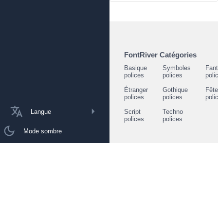
FontRiver Catégories
Basique
Symboles
Fant
polices
polices
poli
Étranger
Gothique
Fêt
polices
polices
poli
Langue
Script
Techno
polices
polices
Mode sombre