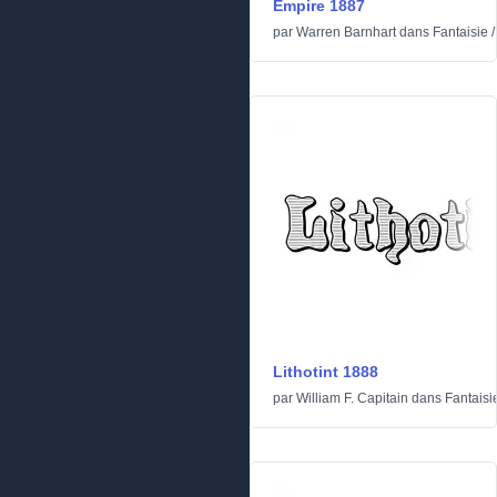
Empire 1887
par
Warren Barnhart
dans
Fantaisie
Lithotint 1888
par
William F. Capitain
dans
Fantaisi