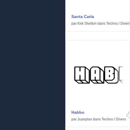
Santa Carla
par
Kirk Shelton
dans
Techno
/
Diver
Habbo
par
Juanplav
dans
Techno
/
Divers