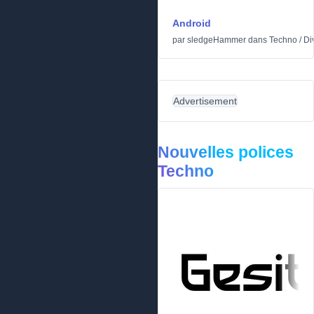
Android
par
sledgeHammer
dans
Techno
/
Di
Advertisement
Nouvelles polices
Techno