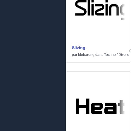
Slizing
par
Idebareng
dans
Techno
/
Divers