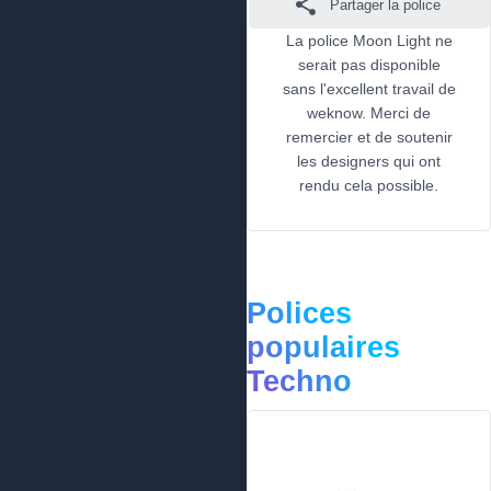
Partager la police
La police Moon Light ne
serait pas disponible
sans l'excellent travail de
weknow. Merci de
remercier et de soutenir
les designers qui ont
rendu cela possible.
Polices
populaires
Techno