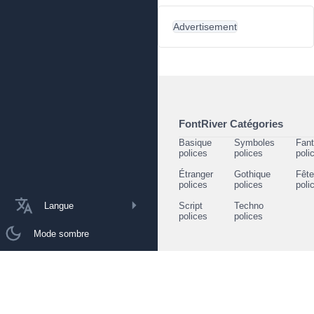
Advertisement
FontRiver Catégories
Basique
Symboles
Fant
polices
polices
poli
Étranger
Gothique
Fêt
polices
polices
poli
Langue
Script
Techno
polices
polices
Mode sombre