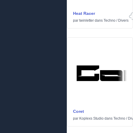
Heat Racer
par
twinletter
dans
Techno
/
Divers
Coret
par
Koplexs Studio
dans
Techno
/
Di