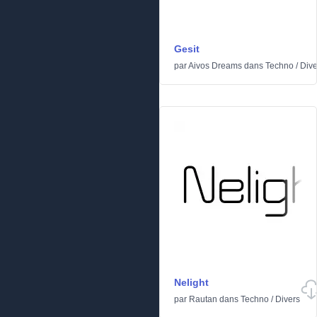
Gesit
par
Aivos Dreams
dans
Techno
/
Dive
Nelight
par
Rautan
dans
Techno
/
Divers