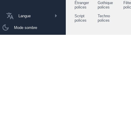
Étranger
Gothique
Fêt
polices
polices
poli
Langue
Script
Techno
polices
polices
Mode sombre