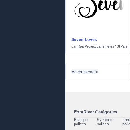
Seven Loves
par
RaisProject
dans
Fêtes
/
St Valen
Advertisement
FontRiver Catégories
Basique
Symboles
Fant
polices
polices
poli