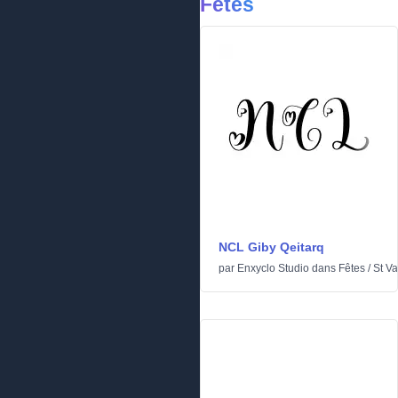
Fêtes
NCL Giby Qeitarq
par
Enxyclo Studio
dans
Fêtes
/
St Va