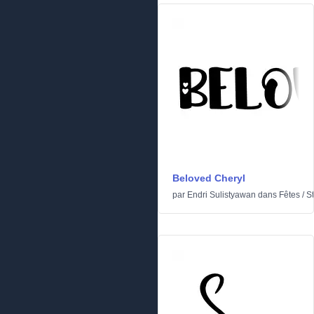
Beloved Cheryl
par
Endri Sulistyawan
dans
Fêtes
/
St