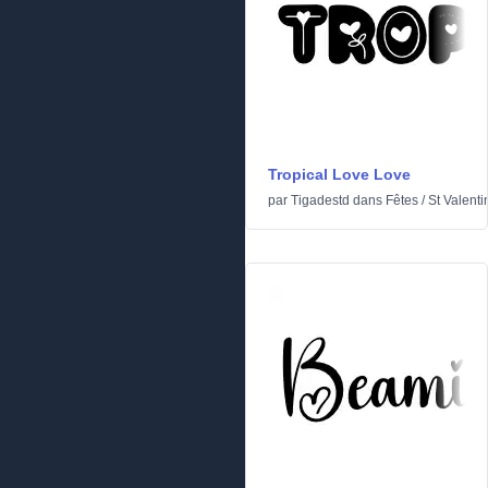
Tropical Love Love
par
Tigadestd
dans
Fêtes
/
St Valenti