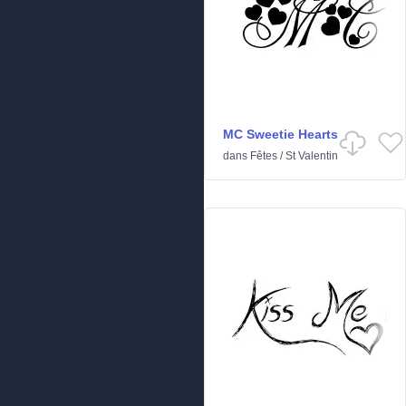
MC Sweetie Hearts
dans
Fêtes
/
St Valentin