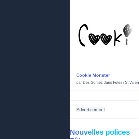
Cookie Monster
par
Des Gomez
dans
Fêtes
/
St Valen
Advertisement
Nouvelles polices