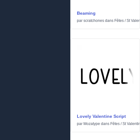
Beaming
par
scratchones
dans
Fêtes
/
St Valen
Lovely Valentine Script
par
Mozatype
dans
Fêtes
/
St Valenti