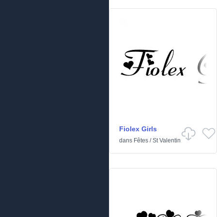
Fiolex Girls
dans
Fêtes
/
St Valentin