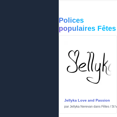
Polices
populaires Fêtes
Jellyka Love and Passion
par
Jellyka Nerevan
dans
Fêtes
/
St 