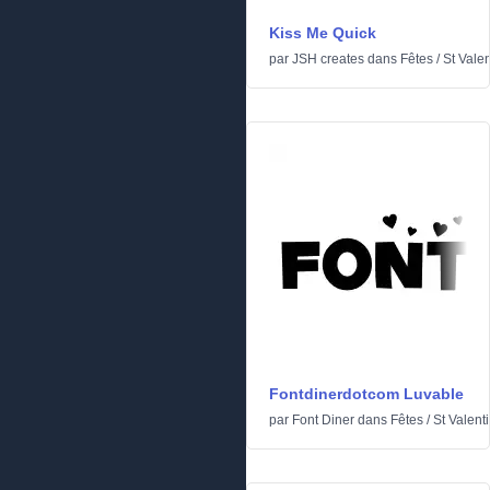
Kiss Me Quick
par
JSH creates
dans
Fêtes
/
St Valen
Fontdinerdotcom Luvable
par
Font Diner
dans
Fêtes
/
St Valent