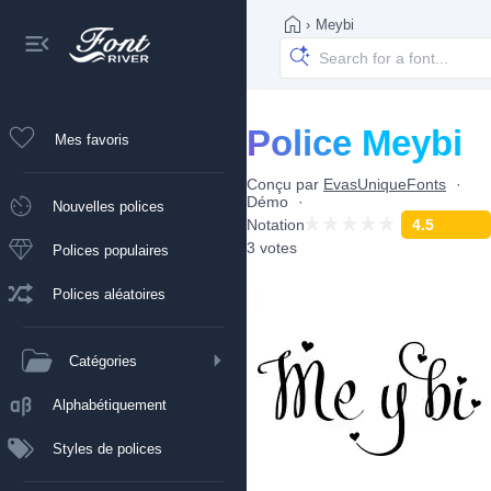
›
Meybi
Police Meybi
Mes favoris
Conçu par
EvasUniqueFonts
Démo
Nouvelles polices
Notation
4.5
3 votes
Polices populaires
Polices aléatoires
Catégories
Alphabétiquement
Styles de polices