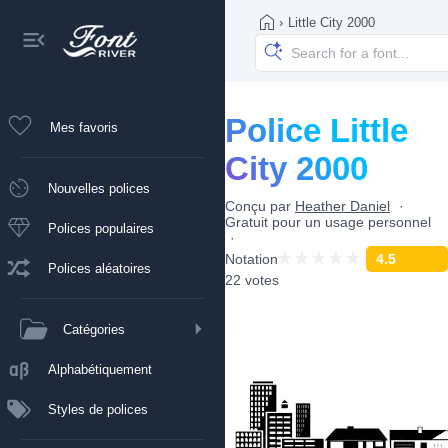
›
Little City 2000
Police Little
Mes favoris
City 2000
Nouvelles polices
Conçu par
Heather Daniel
Gratuit pour un usage personnel
Polices populaires
Notation
4.5
Polices aléatoires
22 votes
Catégories
Alphabétiquement
Styles de polices