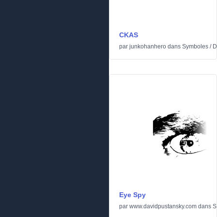
CKAS
par
junkohanhero
dans
Symboles
/
D
Eye Spy
par
www.davidpustansky.com
dans
S