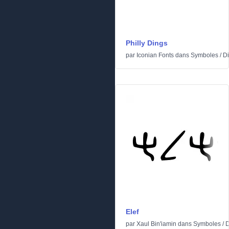
Philly Dings
par
Iconian Fonts
dans
Symboles
/
Di
Elef
par
Xaul Bin'iamin
dans
Symboles
/
D