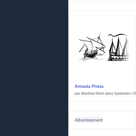
Armada Pirata
par
Manfred Klein
dans
Symboles
/
D
Advertisement