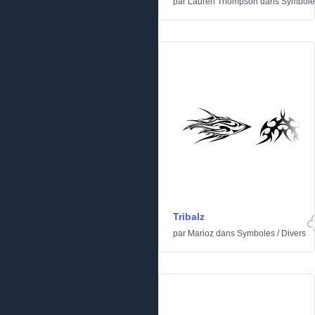
par
Lauren Thompson
dans
Symbole
Tribalz
par
Marioz
dans
Symboles
/
Divers