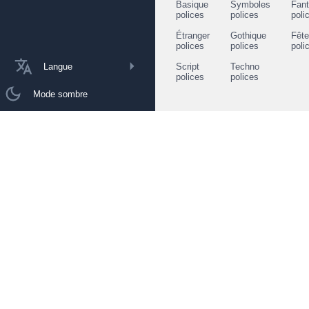
Basique
Symboles
Fant
polices
polices
poli
Étranger
Gothique
Fêt
polices
polices
poli
Langue
Script
Techno
polices
polices
Mode sombre