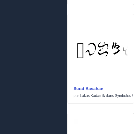
Surat Basahan
par
Lakas Kadamik
dans
Symboles
/