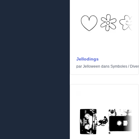
Jellodings
par
Jelloween
dans
Symboles
/
Dive