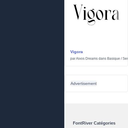
Vigora
par
Aivos Dreams
dans
Basique
/
Ser
Advertisement
FontRiver Catégories