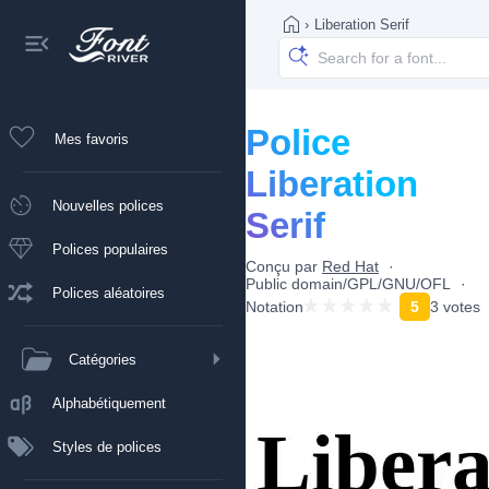
›
Liberation Serif
Police
Mes favoris
Liberation
Nouvelles polices
Serif
Polices populaires
Conçu par
Red Hat
Public domain/GPL/GNU/OFL
Polices aléatoires
Notation
5
3 votes
Catégories
Alphabétiquement
Styles de polices