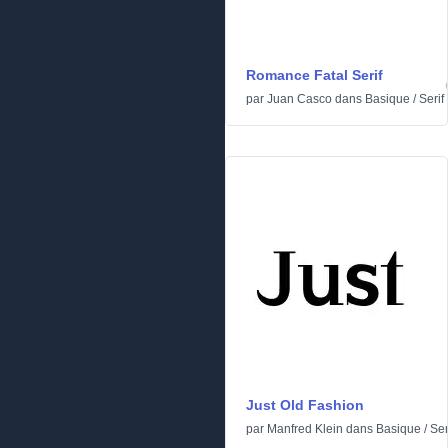
Romance Fatal Serif
par
Juan Casco
dans
Basique
/
Serif
Just Old Fashion
par
Manfred Klein
dans
Basique
/
Ser