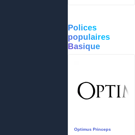
Polices
populaires
Basique
Optimus Princeps