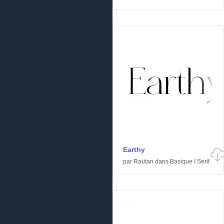
Earthy
par
Rautan
dans
Basique
/
Serif