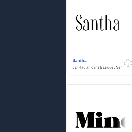
Santha
par
Rautan
dans
Basique
/
Serif