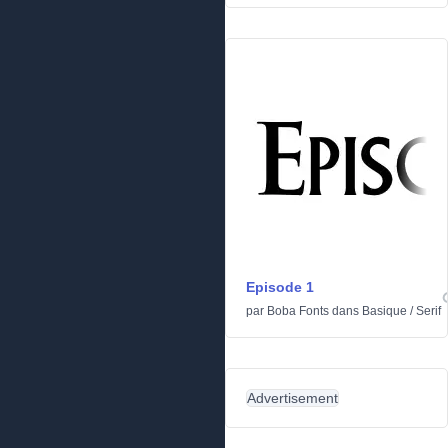
Episode 1
par
Boba Fonts
dans
Basique
/
Serif
Advertisement