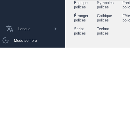
Basique
Symboles
Fant
polices
polices
poli
Étranger
Gothique
Fêt
polices
polices
poli
Langue
Script
Techno
polices
polices
Mode sombre