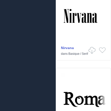
Nirvana
dans
Basique
/
Serif