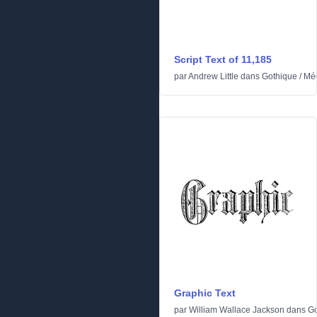
Script Text of 11,185
par
Andrew Little
dans
Gothique
/
Méd
Graphic Text
par
William Wallace Jackson
dans
Go