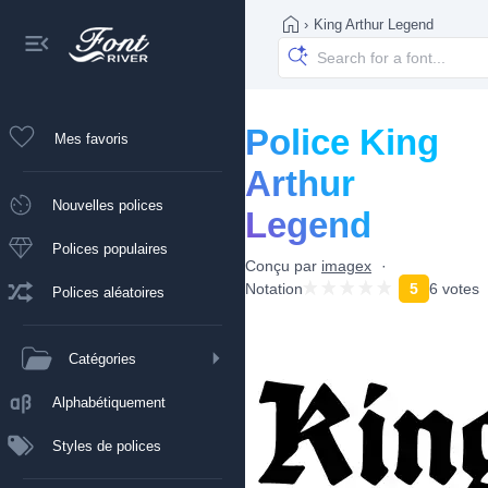
›
King Arthur Legend
Police King
Mes favoris
Arthur
Nouvelles polices
Legend
Polices populaires
Conçu par
imagex
Notation
5
6 votes
Polices aléatoires
Catégories
Alphabétiquement
Styles de polices