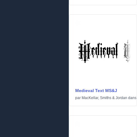
Medieval Text MS&J
par
MacKellar, Smiths & Jordan
dan