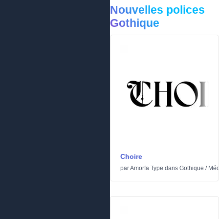
Nouvelles polices
Gothique
Choire
par
Amorfa Type
dans
Gothique
/
Méd