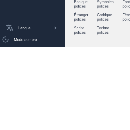
Basique
Symboles
Fant
polices
polices
poli
Étranger
Gothique
Fêt
polices
polices
poli
Langue
Script
Techno
polices
polices
Mode sombre