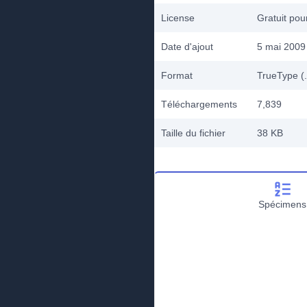
License
Gratuit po
Date d'ajout
5 mai 2009
Format
TrueType (.
Téléchargements
7,839
Taille du fichier
38 KB
Spécimens