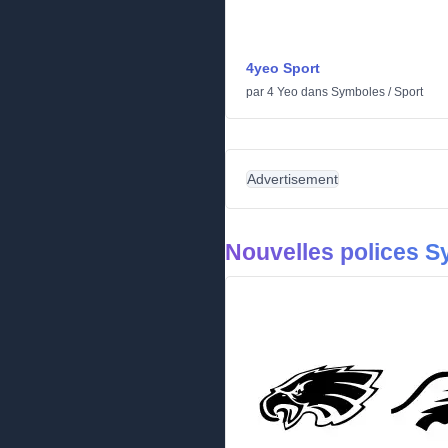
4yeo Sport
par
4 Yeo
dans
Symboles
/
Sport
Advertisement
Nouvelles polices 