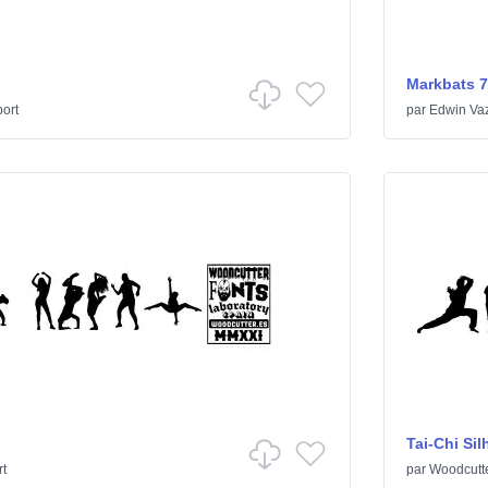
Markbats 7
ort
par
Edwin Va
Tai-Chi Sil
rt
par
Woodcutt