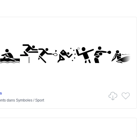
s
onts
dans
Symboles
/
Sport