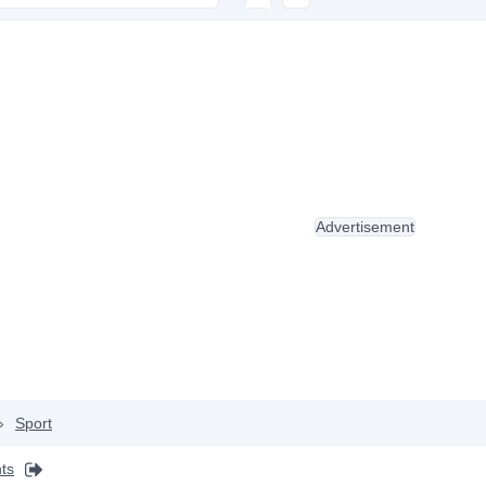
Advertisement
›
Sport
ts