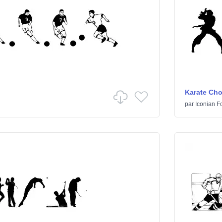
Karate Ch
par
Iconian F