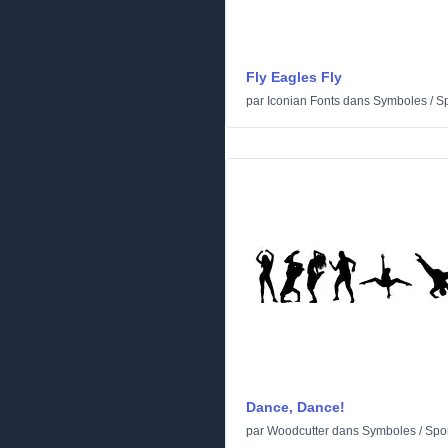
Fly Eagles Fly
par
Iconian Fonts
dans
Symboles
/
Sp
Dance, Dance!
par
Woodcutter
dans
Symboles
/
Spo