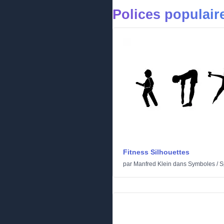
Polices populai
Fitness Silhouettes
par
Manfred Klein
dans
Symboles
/
S