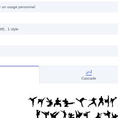
ur un usage personnel
ttf)
, 1
style
Cascade