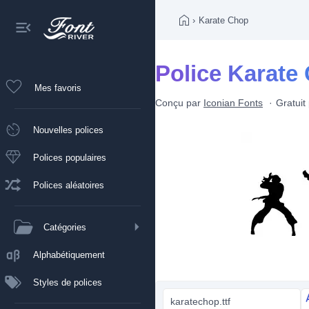
›
Karate Chop
Police Karate
Mes favoris
Conçu par
Iconian Fonts
Gratuit
Nouvelles polices
Polices populaires
Polices aléatoires
Catégories
Alphabétiquement
Styles de polices
karatechop.ttf