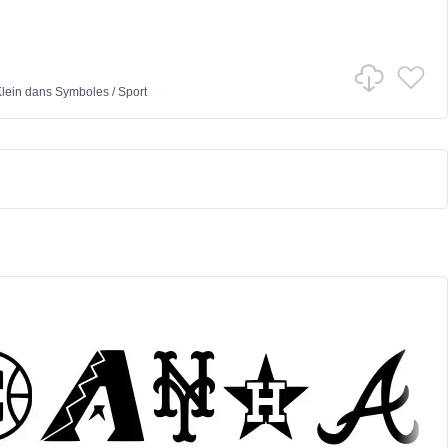
lein
dans
Symboles
/
Sport