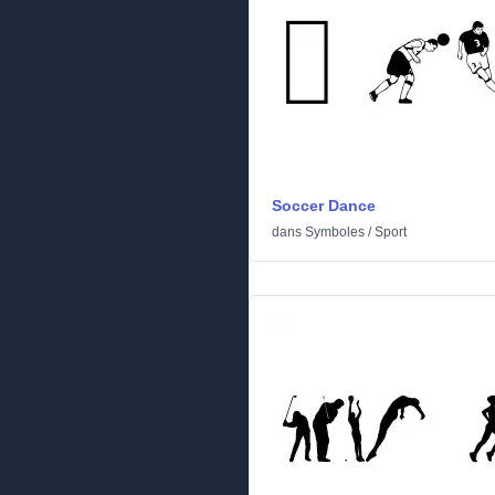
Soccer Dance
dans
Symboles
/
Sport