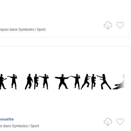
zquez
dans
Symboles
/
Sport
houette
er
dans
Symboles
/
Sport