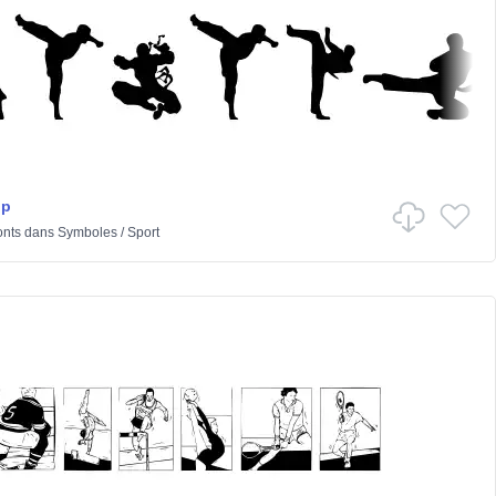
op
onts
dans
Symboles
/
Sport