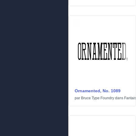
Ornamented, No. 1089
par
Bruce Type Foundry
dans
Fantais