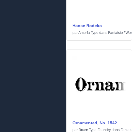
Haose Rodeko
par
Amorfa Type
dans
Fantaisie
/
Wes
Ornamented, No. 1542
par
Bruce Type Foundry
dans
Fantais