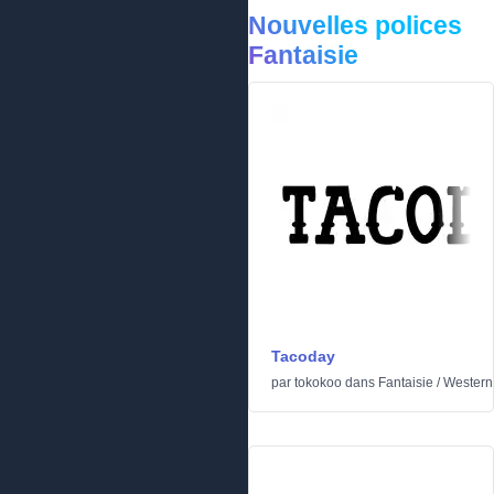
Nouvelles polices
Fantaisie
Tacoday
par
tokokoo
dans
Fantaisie
/
Western