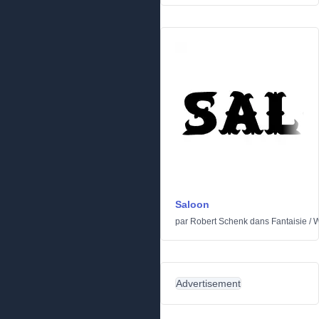
Saloon
par
Robert Schenk
dans
Fantaisie
/
W
Advertisement