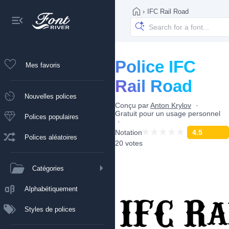
›
IFC Rail Road
Police IFC
Mes favoris
Rail Road
Nouvelles polices
Conçu par
Anton Krylov
Gratuit pour un usage personnel
Polices populaires
Notation
4.5
Polices aléatoires
20 votes
Catégories
Alphabétiquement
Styles de polices