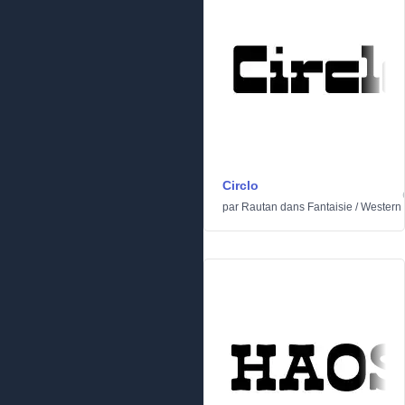
Circlo
par
Rautan
dans
Fantaisie
/
Western