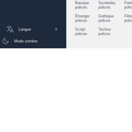
Basique
Symboles
Fant
polices
polices
poli
Étranger
Gothique
Fêt
polices
polices
poli
Langue
Script
Techno
polices
polices
Mode sombre