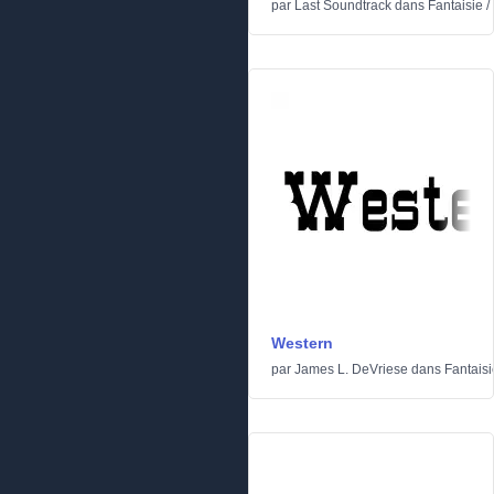
par
Last Soundtrack
dans
Fantaisie
/
Western
par
James L. DeVriese
dans
Fantaisi