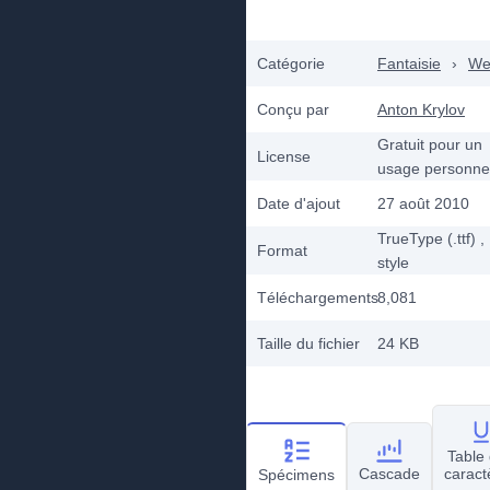
Catégorie
Fantaisie
›
We
Conçu par
Anton Krylov
Gratuit pour un
License
usage personne
Date d'ajout
27 août 2010
TrueType (.ttf)
,
Format
style
Téléchargements
8,081
Taille du fichier
24 KB
Table
Cascade
caract
Spécimens