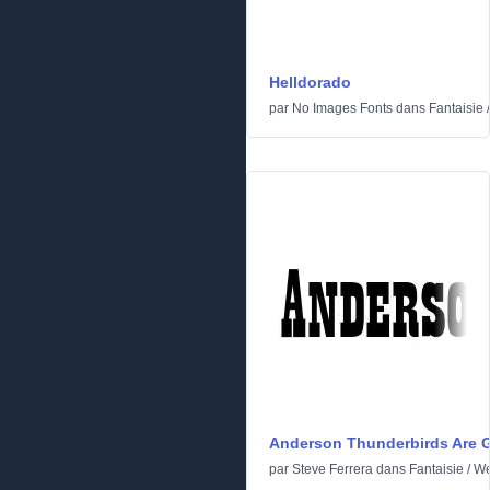
Helldorado
par
No Images Fonts
dans
Fantaisie
Anderson Thunderbirds Are G
par
Steve Ferrera
dans
Fantaisie
/
We