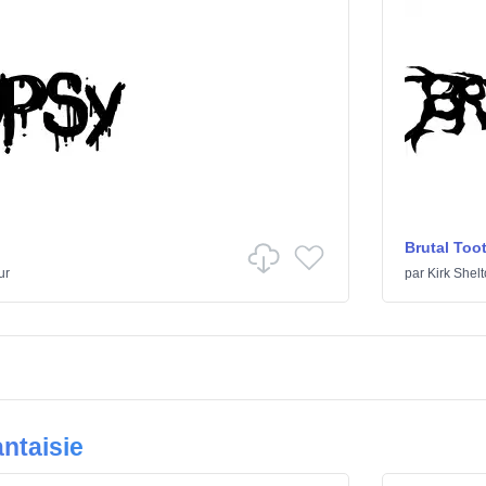
Brutal Too
ur
par
Kirk Shel
ntaisie