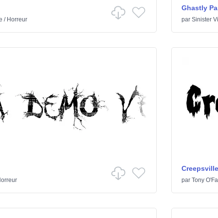
Ghastly Pa
e
/
Horreur
par
Sinister V
Creepsvill
orreur
par
Tony O'Far