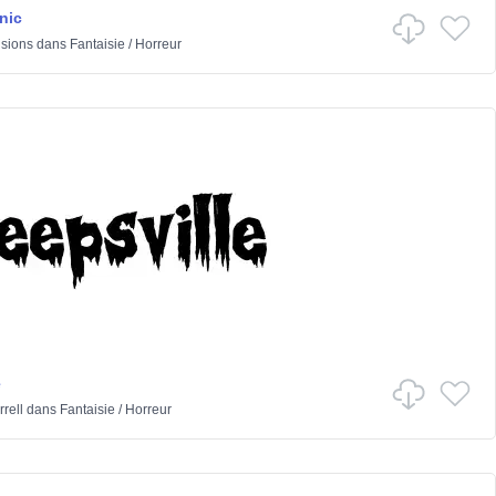
nic
isions
dans
Fantaisie
/
Horreur
e
rell
dans
Fantaisie
/
Horreur