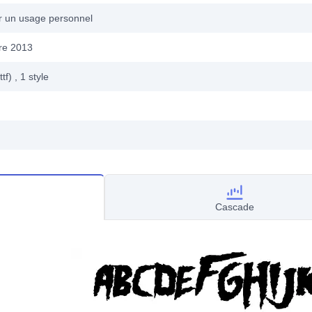
ur un usage personnel
re 2013
ttf)
, 1
style
Cascade