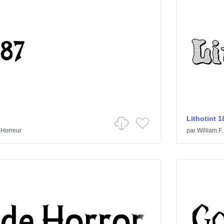
Lithotint 1
/
Horreur
par
William F.