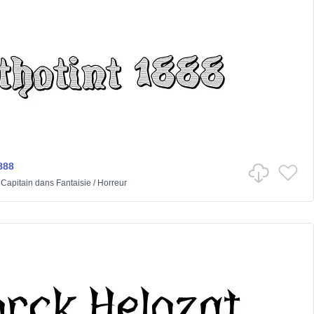
888
 Capitain
dans
Fantaisie
/
Horreur