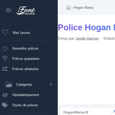
›
Hogan Mania
Police Hogan 
Mes favoris
Conçu par
Jayde Garrow
Gratui
Nouvelles polices
Polices populaires
Polices aléatoires
Catégories
Alphabétiquement
Styles de polices
HoganMania.ttf