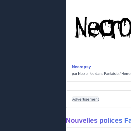
Necropsy
par
Neo el feo
dans
Fantaisie
/
Horre
Advertisement
Nouvelles polices Fa