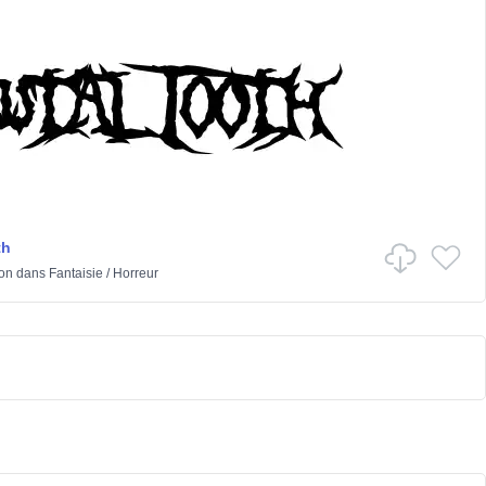
th
ton
dans
Fantaisie
/
Horreur