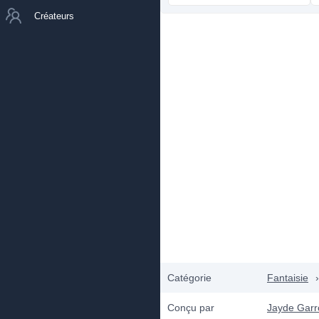
Créateurs
Catégorie
Fantaisie
›
Conçu par
Jayde Gar