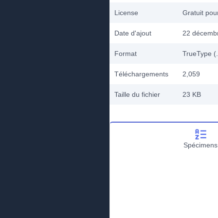
License
Gratuit po
Date d'ajout
22 décemb
Format
TrueType (.
Téléchargements
2,059
Taille du fichier
23 KB
Spécimens