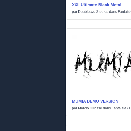
XXII Ultimate Black Metal
par
Doubletwo Studios
dans
Fantaisi
MUMIA DEMO VERSION
par
Marcio Hirosse
dans
Fantaisie
/
H