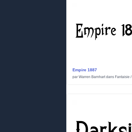
Empire 1887
par
Warren Barnhart
dans
Fantaisie