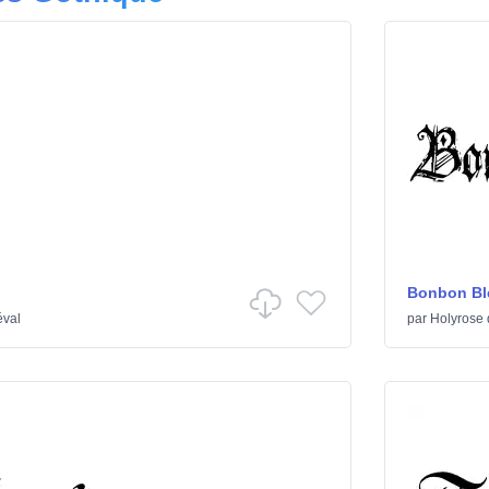
Bonbon Bl
éval
par
Holyrose