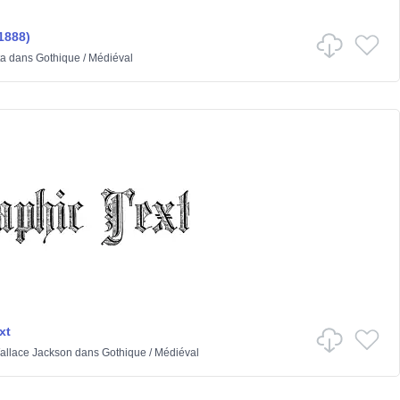
1888)
ta
dans
Gothique
/
Médiéval
xt
allace Jackson
dans
Gothique
/
Médiéval