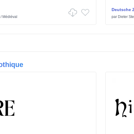
Deutsche Z
/
Médiéval
par
Dieter St
othique