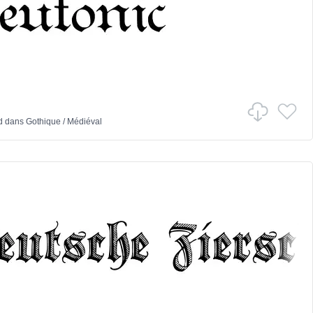
d
dans
Gothique
/
Médiéval