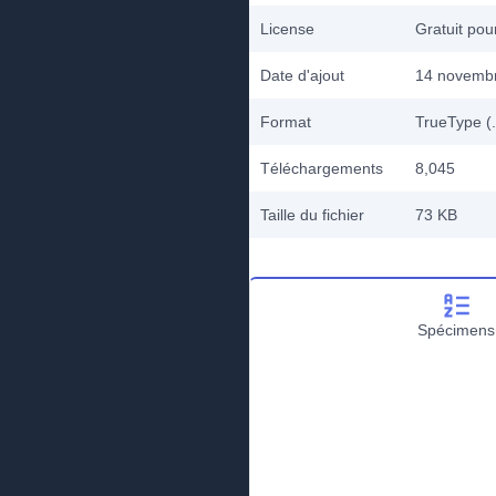
License
Gratuit po
Date d'ajout
14 novemb
Format
TrueType (.
Téléchargements
8,045
Taille du fichier
73 KB
Spécimens