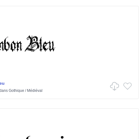
eu
dans
Gothique
/
Médiéval