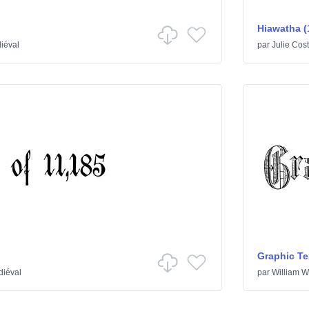
Hiawatha (
iéval
par
Julie Cos
Graphic Te
iéval
par
William W