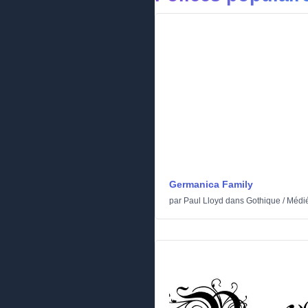
Germanica Family
par
Paul Lloyd
dans
Gothique
/
Médi