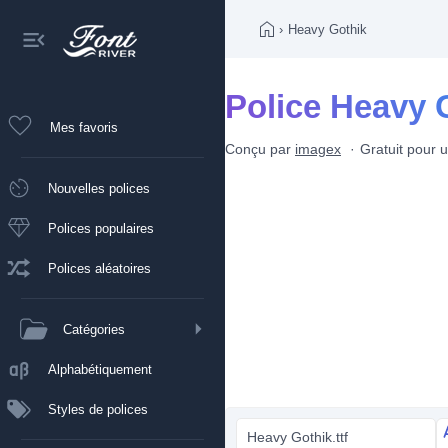
›
Heavy Gothik
Police Heavy 
Mes favoris
Conçu par
imagex
Gratuit pour 
Nouvelles polices
Polices populaires
Polices aléatoires
Catégories
Alphabétiquement
Styles de polices
Heavy Gothik.ttf