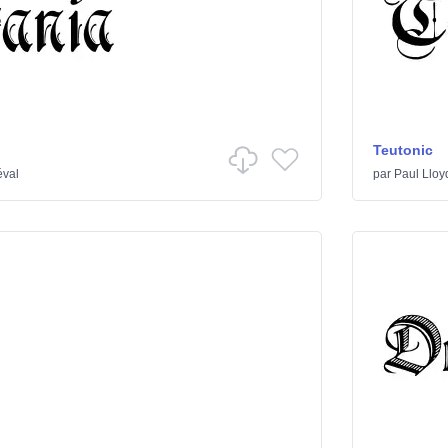
Teutonic
éval
par
Paul Lloy