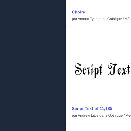
Choire
par
Amorfa Type
dans
Gothique
/
Méd
Script Text of 11,185
par
Andrew Little
dans
Gothique
/
Méd