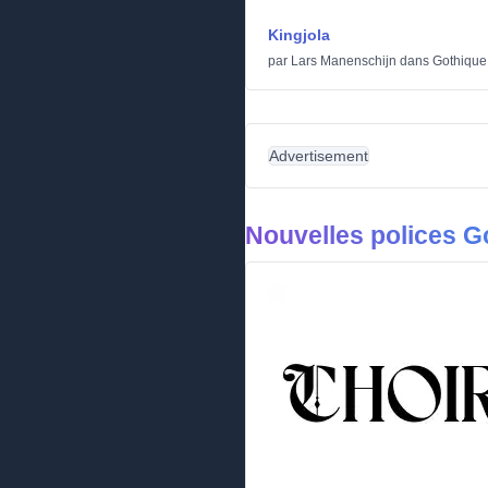
Kingjola
par
Lars Manenschijn
dans
Gothique
Advertisement
Nouvelles polices G