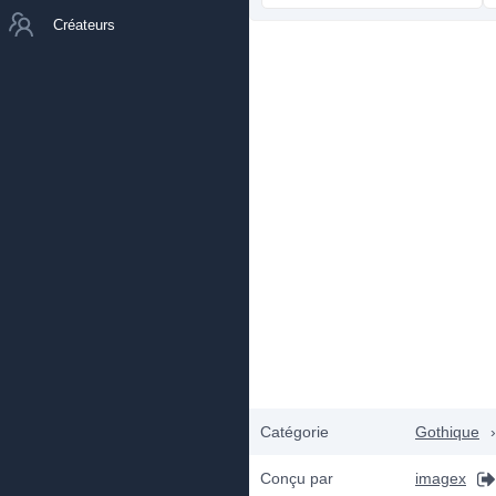
Créateurs
Catégorie
Gothique
›
Conçu par
imagex