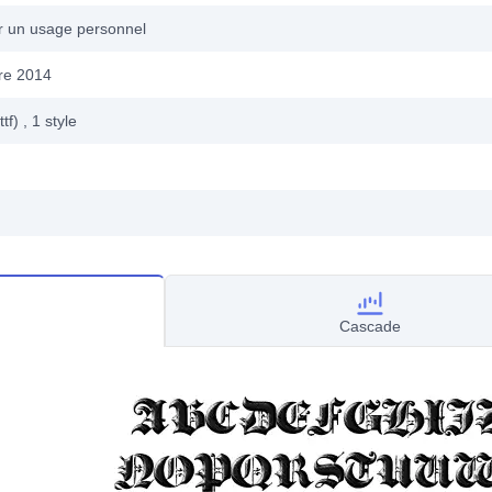
ur un usage personnel
re 2014
ttf)
, 1
style
Cascade