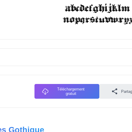
Téléchargement
Partag
gratuit
es Gothique