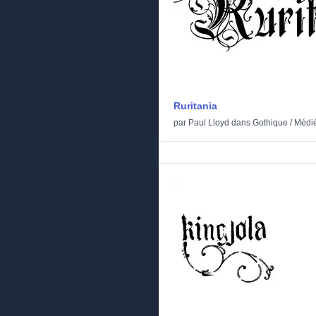
Ruritania
par
Paul Lloyd
dans
Gothique
/
Médi