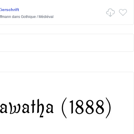
ierschrift
effmann
dans
Gothique
/
Médiéval