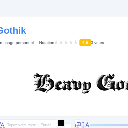
Gothik
un usage personnel
Notation
4.5
3 votes