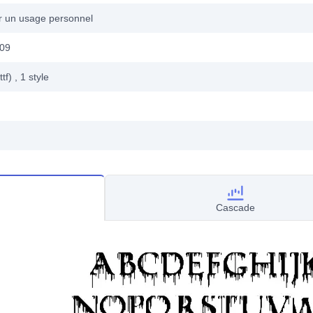
ur un usage personnel
009
ttf)
, 1
style
Cascade