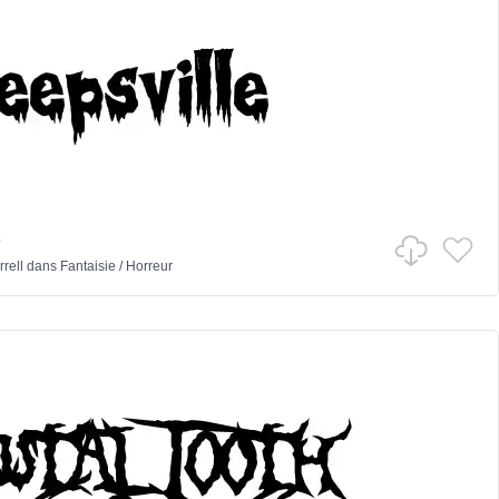
e
rell
dans
Fantaisie
/
Horreur