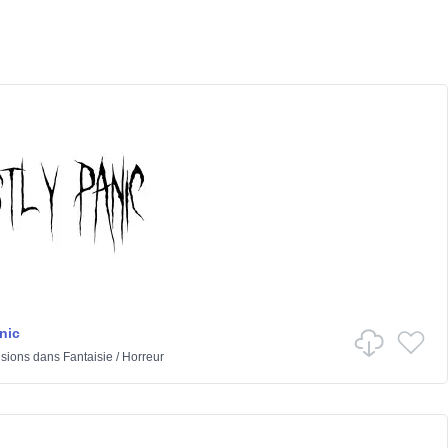
nic
isions
dans
Fantaisie
/
Horreur