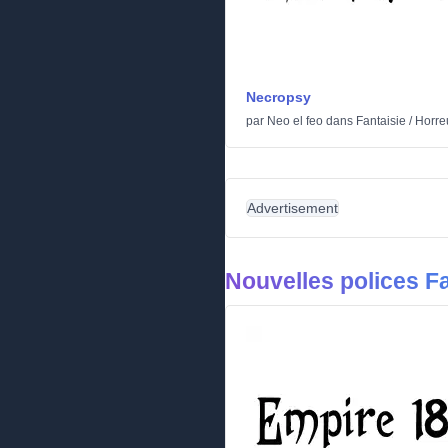
Necropsy
par
Neo el feo
dans
Fantaisie
/
Horre
Advertisement
Nouvelles polices Fa