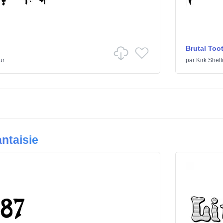
Brutal Too
ur
par
Kirk Shel
ntaisie