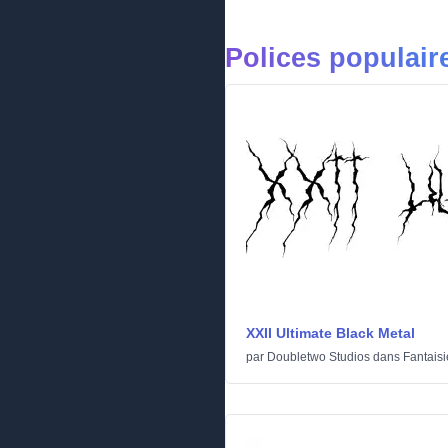
Polices populair
XXII Ultimate Black Metal
par
Doubletwo Studios
dans
Fantaisi