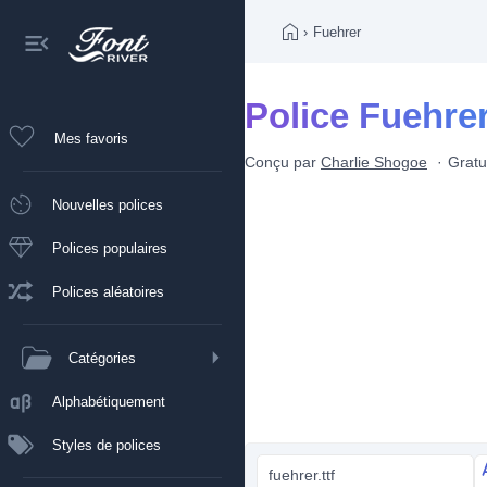
›
Fuehrer
Police Fuehre
Mes favoris
Conçu par
Charlie Shogoe
Gratu
Nouvelles polices
Polices populaires
Polices aléatoires
Catégories
Alphabétiquement
Styles de polices
fuehrer.ttf