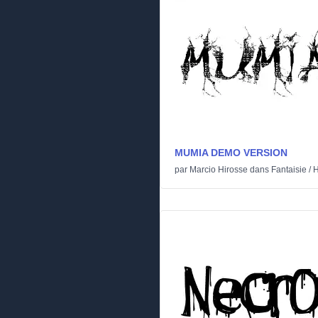
MUMIA DEMO VERSION
par
Marcio Hirosse
dans
Fantaisie
/
H