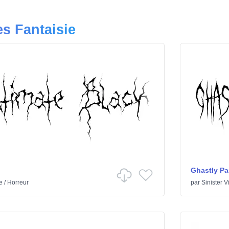
es Fantaisie
Ghastly Pa
e
/
Horreur
par
Sinister V