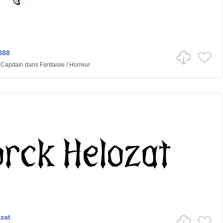
888
 Capitain
dans
Fantaisie
/
Horreur
zat