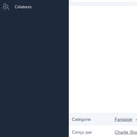
Créateurs
Catégorie
Fantaisie
›
Conçu par
Charlie Sh