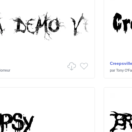
Creepsvill
orreur
par
Tony O'Far