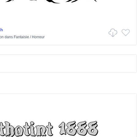
th
ton
dans
Fantaisie
/
Horreur