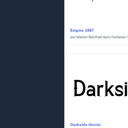
Empire 1887
par
Warren Barnhart
dans
Fantaisie
Darkside Horror