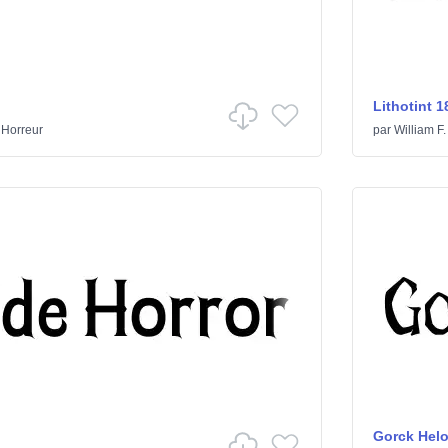
Lithotint 1
/
Horreur
par
William F.
Gorck Helo