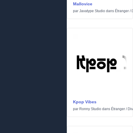
Mallovice
par
Javatype Studio
dans
Étranger
/
Kpop Vibes
par
Ronny Studio
dans
Étranger
/
Div