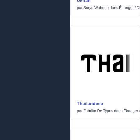
Ukiran
par
Suryo Wahono
dans
Étranger
/
D
Thailandesa
par
Fabrika De Typos
dans
Étranger