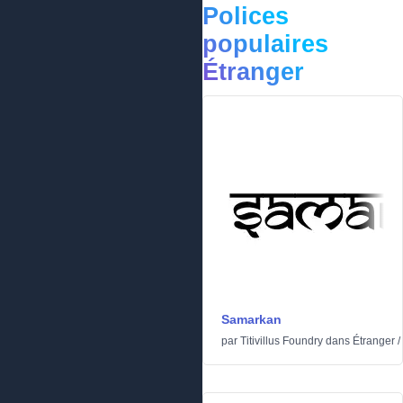
Polices
populaires
Étranger
Samarkan
par
Titivillus Foundry
dans
Étranger
/