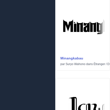
Minangkabau
par
Suryo Wahono
dans
Étranger
/
D