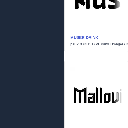
MUSER DRINK
par
PRODUCTYPE
dans
Étranger
/
D