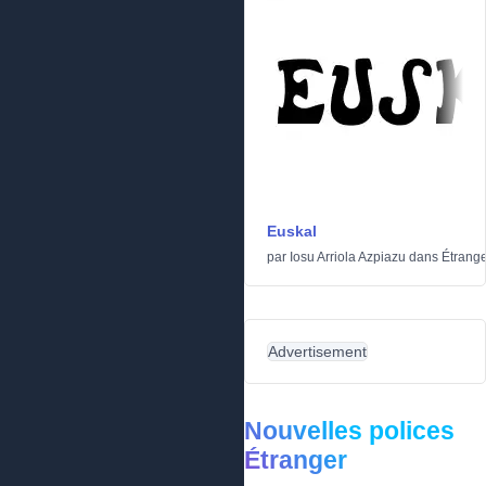
Euskal
par
Iosu Arriola Azpiazu
dans
Étrang
Advertisement
Nouvelles polices
Étranger