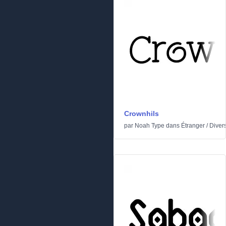
Crownhils
par
Noah Type
dans
Étranger
/
Diver