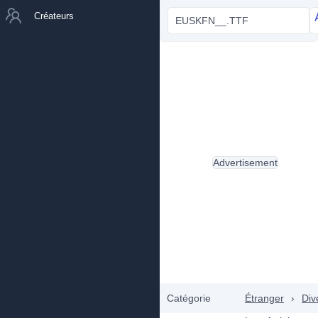
Créateurs
EUSKFN__.TTF
Advertisement
Catégorie
Étranger
›
Div