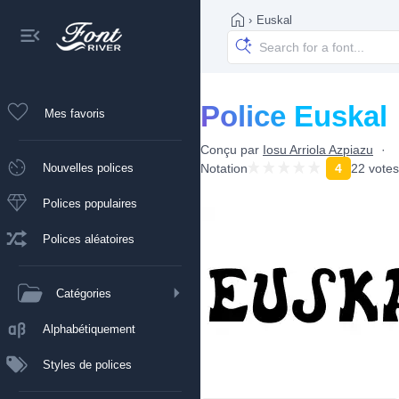
›
Euskal
Police Euskal
Mes favoris
Conçu par
Iosu Arriola Azpiazu
Nouvelles polices
Notation
4
22 votes
Polices populaires
Polices aléatoires
Catégories
Alphabétiquement
Styles de polices