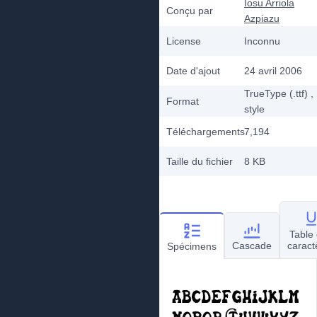
Iosu Arriola
Conçu par
Azpiazu
License
Inconnu
Date d'ajout
24 avril 2006
TrueType (.ttf)
,
Format
style
Téléchargements
7,194
Taille du fichier
8 KB
Table
Cascade
caract
Spécimens