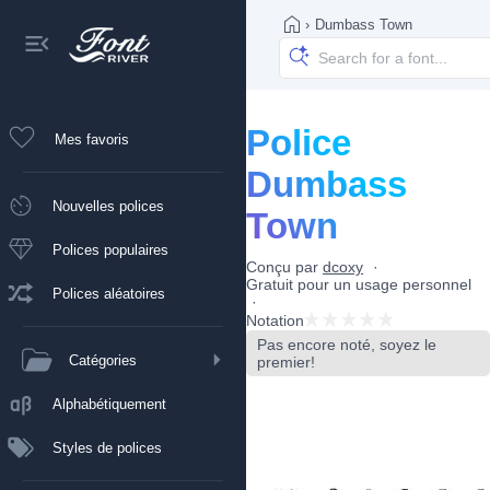
›
Dumbass Town
Police
Mes favoris
Dumbass
Nouvelles polices
Town
Polices populaires
Conçu par
dcoxy
Gratuit pour un usage personnel
Polices aléatoires
Notation
Pas encore noté, soyez le
Catégories
premier!
Alphabétiquement
Styles de polices