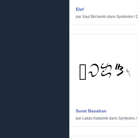
Elef
par
Xaul Bin'iamin
dans
Symboles
/
D
Surat Basahan
par
Lakas Kadamik
dans
Symboles
/