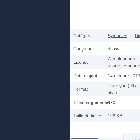
Catégorie
Symboles
›
Di
Conçu par
dcoxy
Gratuit pour un
License
usage personne
Date d'ajout
14 octobre 201
TrueType (.ttf)
,
Format
style
Téléchargements
480
Taille du fichier
106 KB