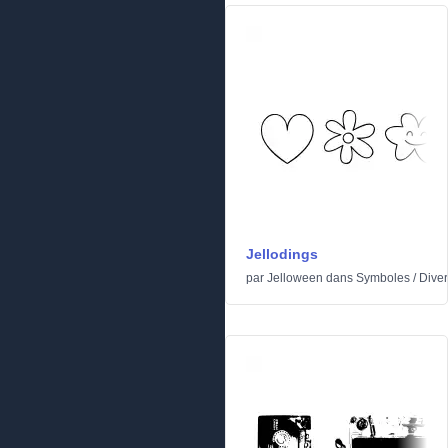
Jellodings
par
Jelloween
dans
Symboles
/
Dive