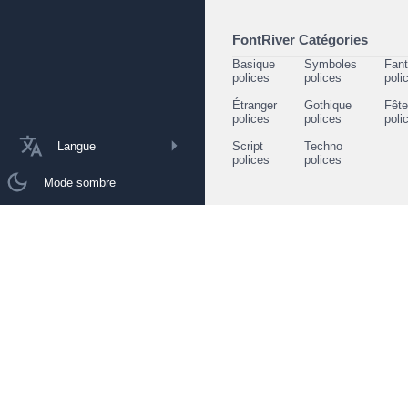
FontRiver Catégories
Basique
Symboles
Fant
polices
polices
poli
Étranger
Gothique
Fêt
polices
polices
poli
Langue
Script
Techno
polices
polices
Mode sombre