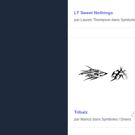
LT Sweet Nothings
par
Lauren Thompson
dans
Symbole
Tribalz
par
Marioz
dans
Symboles
/
Divers