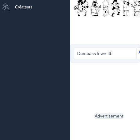
Créateurs
DumbassTown.ttf
Advertisement