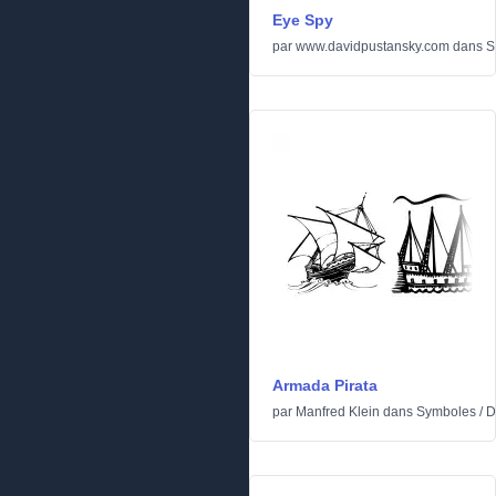
Eye Spy
par
www.davidpustansky.com
dans
S
Armada Pirata
par
Manfred Klein
dans
Symboles
/
D