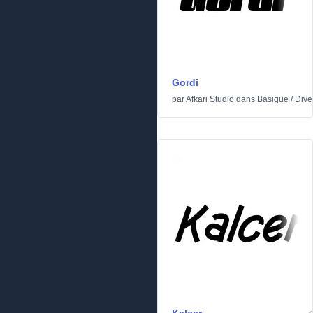
Gordi
par
Afkari Studio
dans
Basique
/
Dive