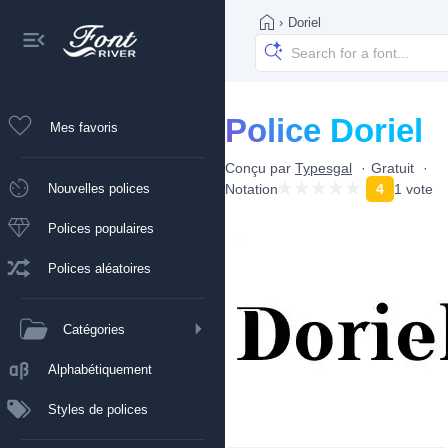
›
Doriel
Police Doriel
Mes favoris
Conçu par
Typesgal
Gratuit
Nouvelles polices
Notation
4
1 vote
Polices populaires
Polices aléatoires
Catégories
Alphabétiquement
Styles de polices