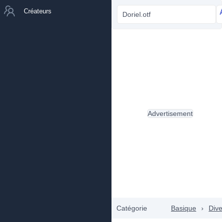
Créateurs
Doriel.otf
Advertisement
Catégorie
Basique
›
Dive