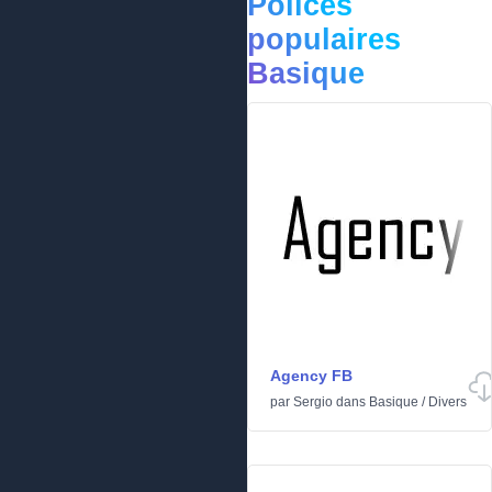
Polices
populaires
Basique
Agency FB
par
Sergio
dans
Basique
/
Divers