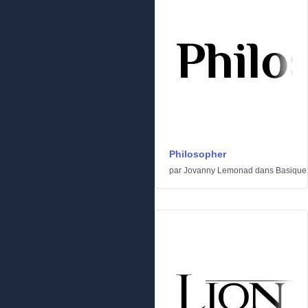
Philosopher
par
Jovanny Lemonad
dans
Basique