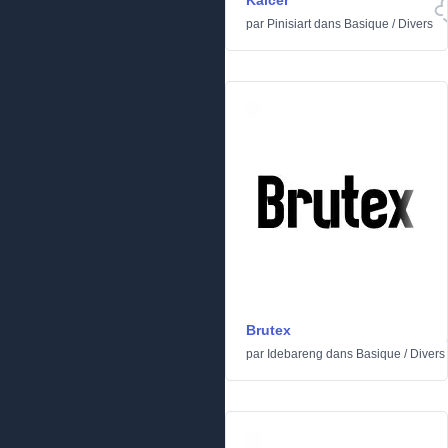
Kalcer
par
Pinisiart
dans
Basique
/
Divers
Brutex
par
Idebareng
dans
Basique
/
Divers