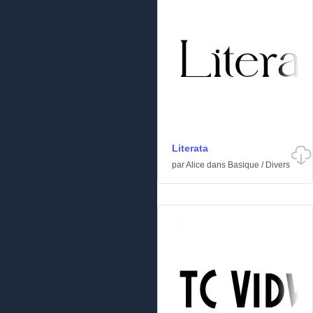
Literata
par
Alice
dans
Basique
/
Divers