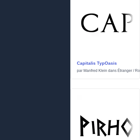
Capitalis TypOasis
par
Manfred Klein
dans
Étranger
/
Ro