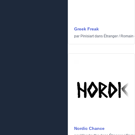
Greek Freak
par
Pinisiart
dans
Étranger
/
Romain e
Nordic Chance