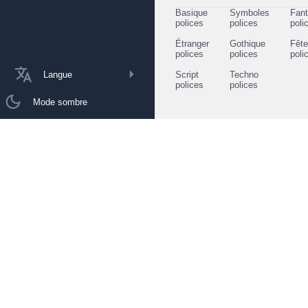
Basique
Symboles
Fant
polices
polices
poli
Étranger
Gothique
Fêt
polices
polices
poli
Langue
Script
Techno
polices
polices
Mode sombre