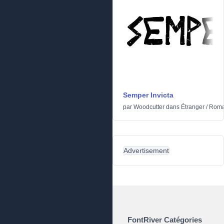
Semper Invicta
par
Woodcutter
dans
Étranger
/
Romai
Advertisement
FontRiver Catégories