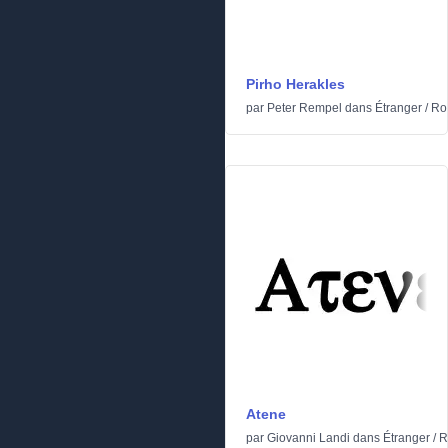
Pirho Herakles
par
Peter Rempel
dans
Étranger
/
Ro
Atene
par
Giovanni Landi
dans
Étranger
/
R