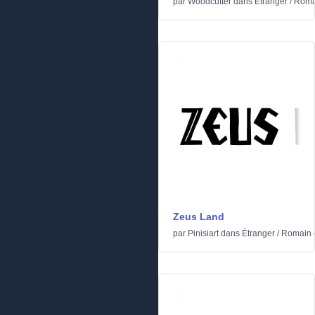
par
Woodcutter
dans
Étranger
/
Romai
Zeus Land
par
Pinisiart
dans
Étranger
/
Romain e