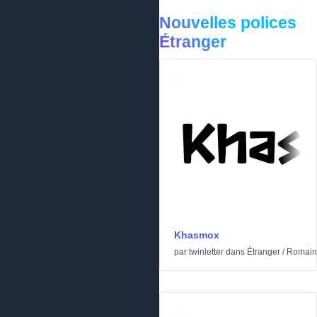
Nouvelles polices
Étranger
Khasmox
par
twinletter
dans
Étranger
/
Romain 