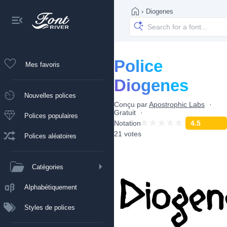
›
Diogenes
Police
Mes favoris
Diogenes
Nouvelles polices
Conçu par
Apostrophic Labs
Gratuit
Polices populaires
Notation
4.5
21 votes
Polices aléatoires
Catégories
Alphabétiquement
Styles de polices