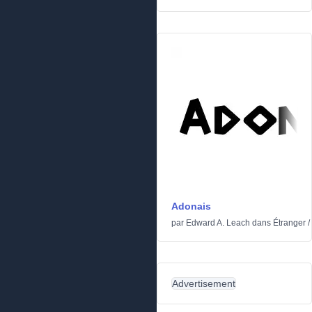
Adonais
par
Edward A. Leach
dans
Étranger
/
Advertisement