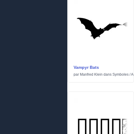
Vampyr Bats
par
Manfred Klein
dans
Symboles
/
A