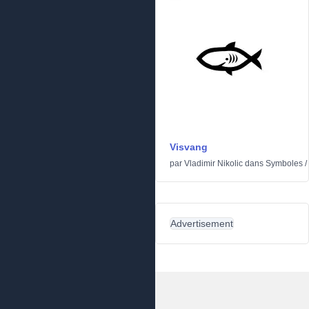
Visvang
par
Vladimir Nikolic
dans
Symboles
/
Advertisement