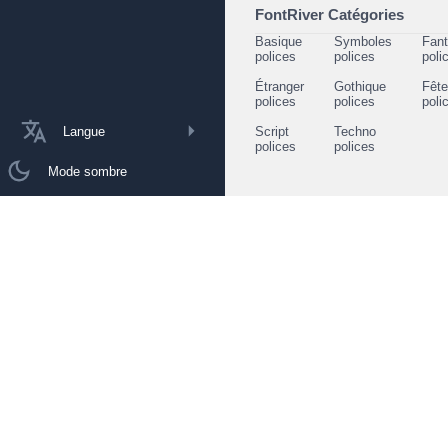
FontRiver Catégories
Basique
Symboles
Fant
polices
polices
poli
Étranger
Gothique
Fêt
polices
polices
poli
Langue
Script
Techno
polices
polices
Mode sombre