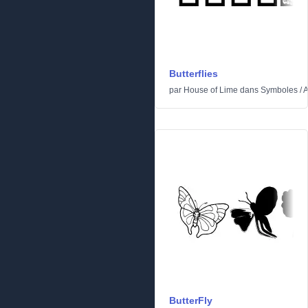
Butterflies
par
House of Lime
dans
Symboles
/
A
ButterFly