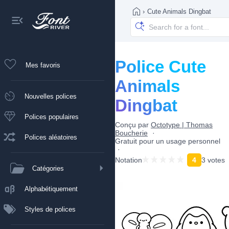
›
Cute Animals Dingbat
Police Cute
Mes favoris
Animals
Nouvelles polices
Dingbat
Polices populaires
Conçu par
Octotype | Thomas
Boucherie
Polices aléatoires
Gratuit pour un usage personnel
Notation
4
3 votes
Catégories
Alphabétiquement
Styles de polices