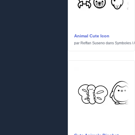
Animal Cute Icon
par
Reffan Suseno
dans
Symboles
/