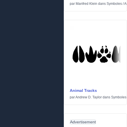
par
Manfred Klein
dans
Symboles
/
A
Animal Tracks
par
Andrew D. Taylor
dans
Symboles
Advertisement