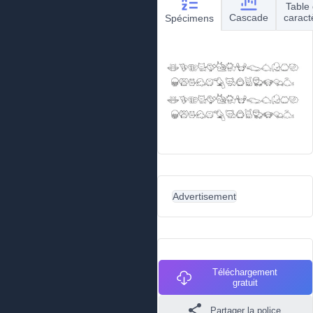
Table
Cascade
caract
Spécimens
Advertisement
Téléchargement
gratuit
Partager la police