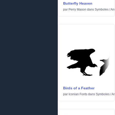
Butterfly Heaven
par
Perry Mason
dans
Symboles
/
An
Birds of a Feather
par
Iconian Fonts
dans
Symboles
/
A