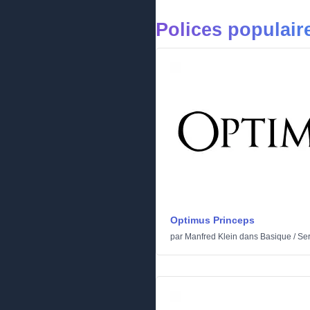
Polices populair
Optimus Princeps
par
Manfred Klein
dans
Basique
/
Ser