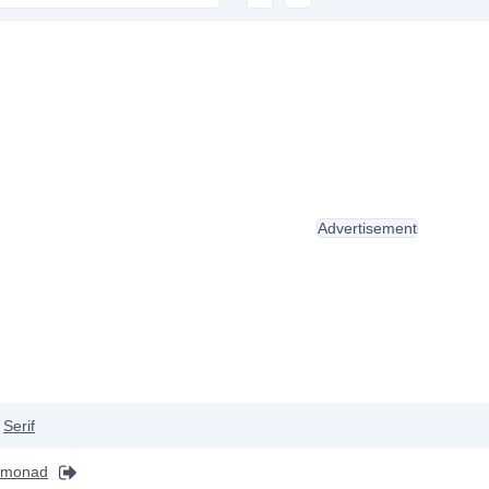
Advertisement
Serif
emonad