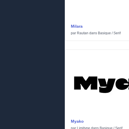
Milara
par
Rautan
dans
Basique
/
Serif
Myako
par
Limitype
dans
Basique
/
Serif