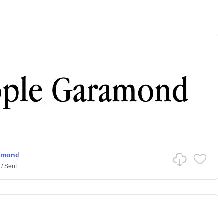
amond
/
Serif