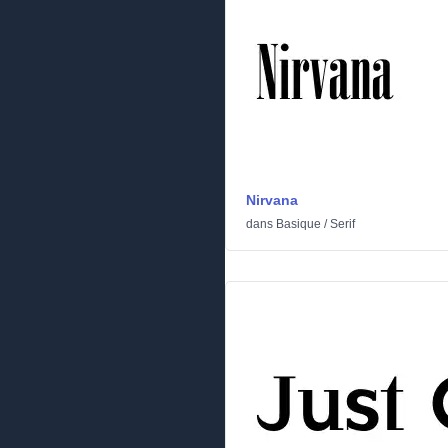
Nirvana
dans
Basique
/
Serif