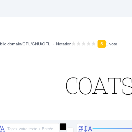
blic domain/GPL/GNU/OFL
Notation
5
1 vote