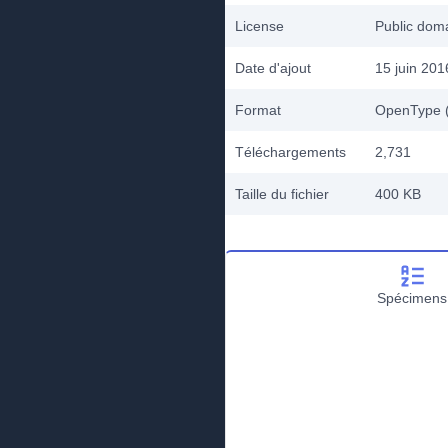
License
Public do
Date d'ajout
15 juin 201
Format
OpenType (
Téléchargements
2,731
Taille du fichier
400 KB
Spécimens