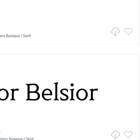
ans
Basique
/
Serif
r
dans
Basique
/
Serif