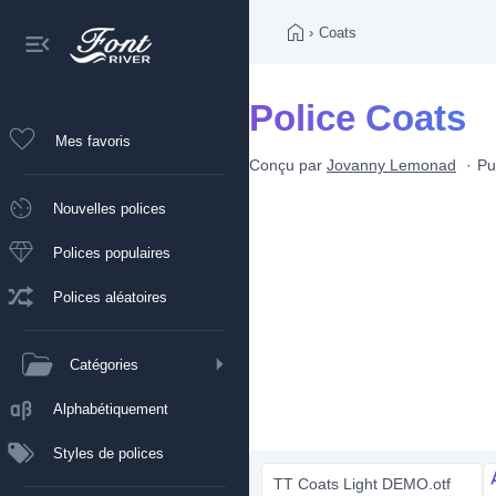
›
Coats
Police Coats
Mes favoris
Conçu par
Jovanny Lemonad
Pu
Nouvelles polices
Polices populaires
Polices aléatoires
Catégories
Alphabétiquement
Styles de polices
TT Coats Light DEMO.otf