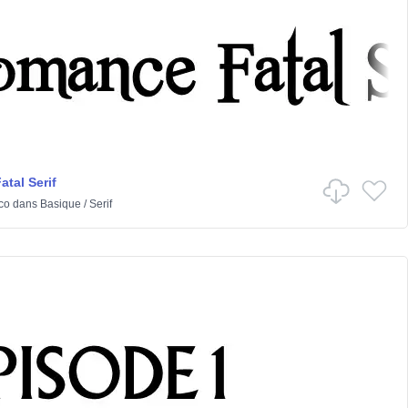
tal Serif
co
dans
Basique
/
Serif