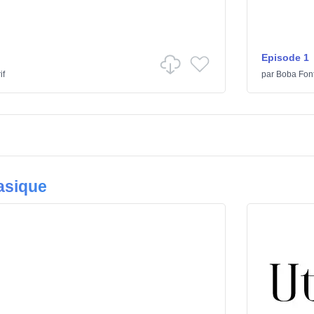
Episode 1
if
par
Boba Fon
asique