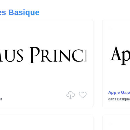
es Basique
Apple Gar
if
dans
Basique