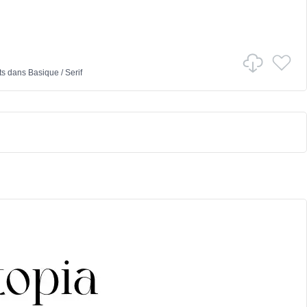
ts
dans
Basique
/
Serif