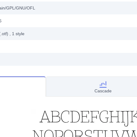
main/GPL/GNU/OFL
6
.otf)
, 1
style
Cascade