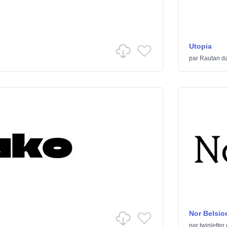
Utopia
par
Rautan
d
Nor Belsio
par
twinletter