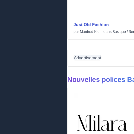
Just Old Fashion
par
Manfred Klein
dans
Basique
/
Ser
Advertisement
Nouvelles polices B