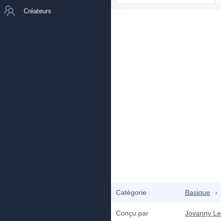
Créateurs
Catégorie
Basique
›
Conçu par
Jovanny L