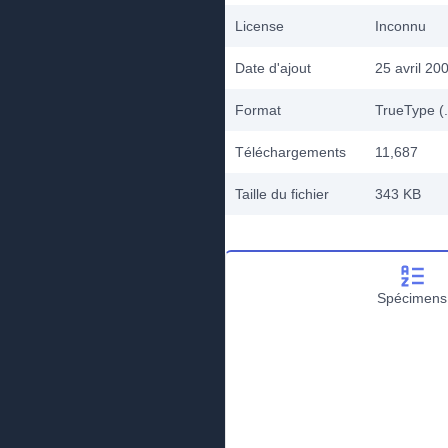
License
Inconnu
Date d'ajout
25 avril 20
Format
TrueType (.
Téléchargements
11,687
Taille du fichier
343 KB
Spécimens