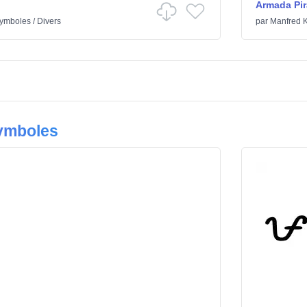
Armada Pir
ymboles
/
Divers
par
Manfred K
Symboles