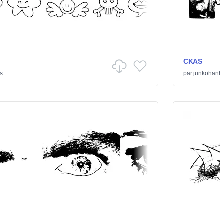
CKAS
rs
par
junkohan