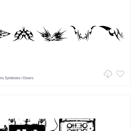
ns
Symboles
/
Divers