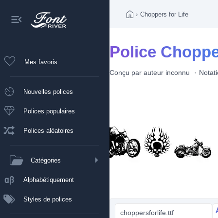
›
Choppers for Life
Police Chopper
Mes favoris
Conçu par
auteur inconnu
Notat
Nouvelles polices
Polices populaires
Polices aléatoires
Catégories
Alphabétiquement
Styles de polices
choppersforlife.ttf