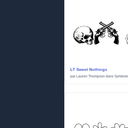
LT Sweet Nothings
par
Lauren Thompson
dans
Symbole