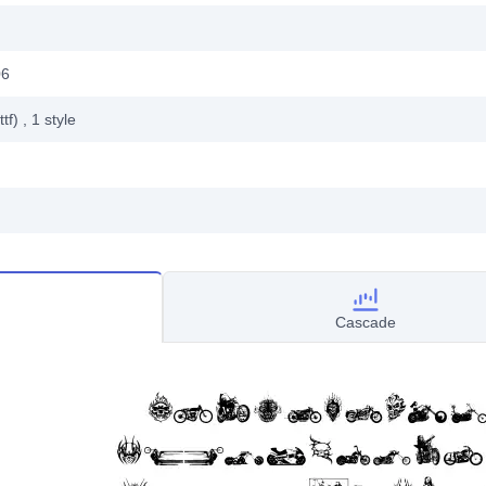
06
ttf)
, 1
style
Cascade