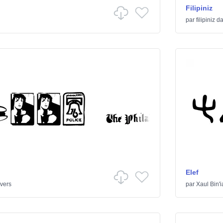
Filipiniz
par
filipiniz
da
Elef
vers
par
Xaul Bin'