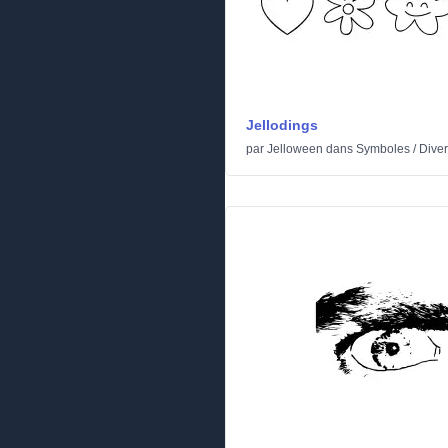
Jellodings
par
Jelloween
dans
Symboles
/
Dive