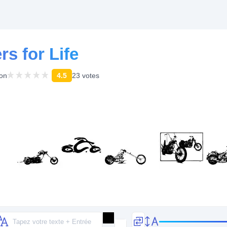
s for Life
ion
4.5
23 votes