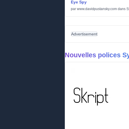
Eye Spy
par
www.davidpustansky.com
dans
S
Advertisement
Nouvelles polices 