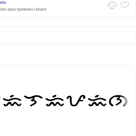
ata
lein
dans
Symboles
/
Divers