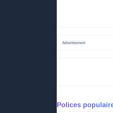
Advertisement
Polices populai