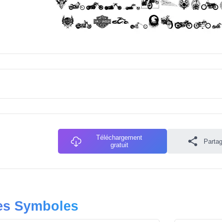
Téléchargement
Partag
gratuit
res Symboles