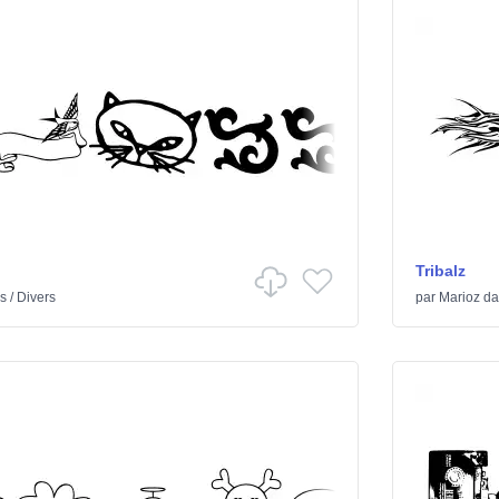
Tribalz
s
/
Divers
par
Marioz
da