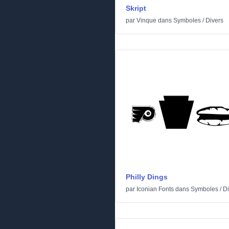
Skript
par
Vinque
dans
Symboles
/
Divers
Philly Dings
par
Iconian Fonts
dans
Symboles
/
Di