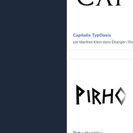
Capitalis TypOasis
par
Manfred Klein
dans
Étranger
/
Ro