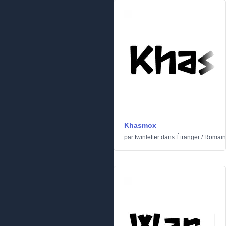
Khasmox
par
twinletter
dans
Étranger
/
Romain 