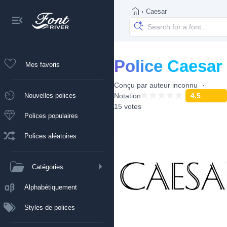
›
Caesar
Police Caesar
Mes favoris
Conçu par
auteur inconnu
Nouvelles polices
Notation
4.5
15 votes
Polices populaires
Polices aléatoires
Catégories
Alphabétiquement
Styles de polices