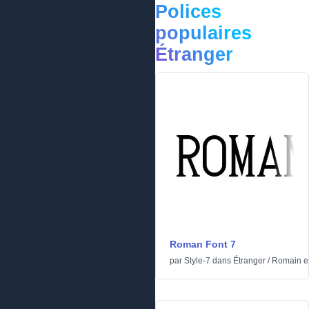
Polices
populaires
Étranger
Roman Font 7
par
Style-7
dans
Étranger
/
Romain et