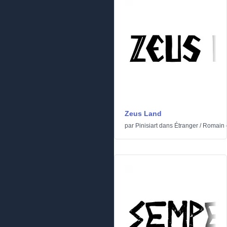
Zeus Land
par
Pinisiart
dans
Étranger
/
Romain e