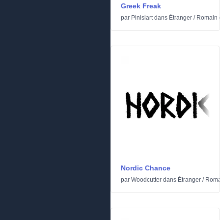
Greek Freak
par
Pinisiart
dans
Étranger
/
Romain e
Nordic Chance
par
Woodcutter
dans
Étranger
/
Romai