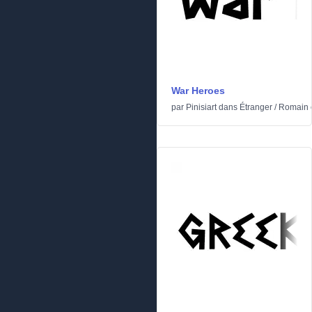
War Heroes
par
Pinisiart
dans
Étranger
/
Romain e