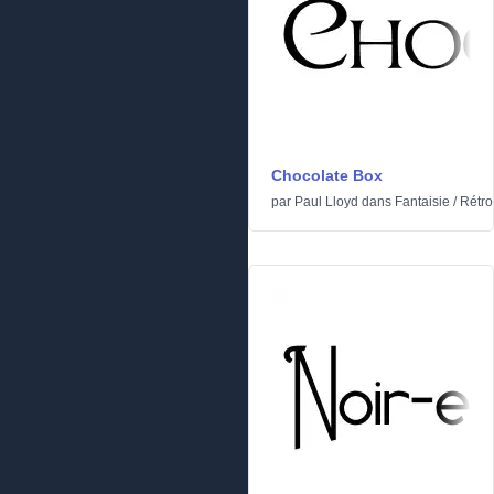
Chocolate Box
par
Paul Lloyd
dans
Fantaisie
/
Rétro