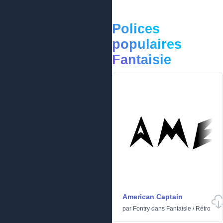
Polices
populaires
Fantaisie
American Captain
par
Fontry
dans
Fantaisie
/
Rétro