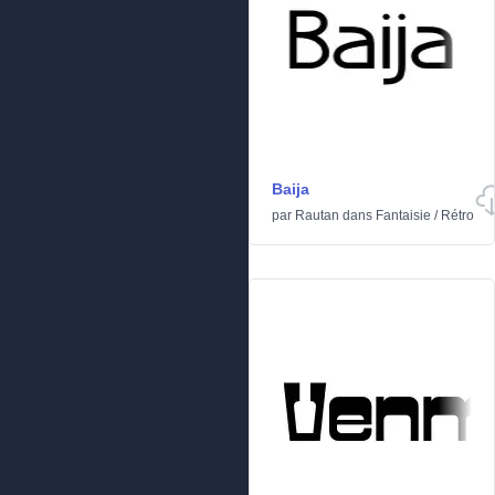
Baija
par
Rautan
dans
Fantaisie
/
Rétro