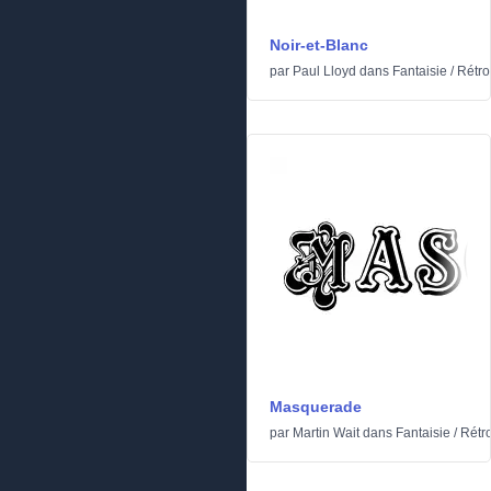
Noir-et-Blanc
par
Paul Lloyd
dans
Fantaisie
/
Rétro
Masquerade
par
Martin Wait
dans
Fantaisie
/
Rétr