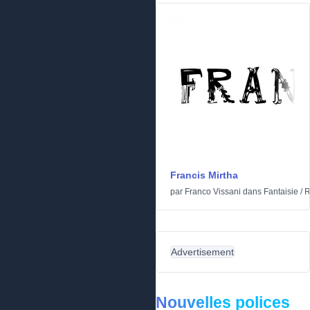
Francis Mirtha
par
Franco Vissani
dans
Fantaisie
/
R
Advertisement
Nouvelles polices