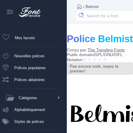
›
Belmist
Police Belmist
Mes favoris
Conçu par
The Trending Fonts
Public domain/GPL/GNU/OFL
Nouvelles polices
Notation
Pas encore noté, soyez le
Polices populaires
premier!
Polices aléatoires
Catégories
Alphabétiquement
Styles de polices