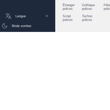
Étranger
Gothique
Fêt
polices
polices
poli
Langue
Script
Techno
polices
polices
Mode sombre