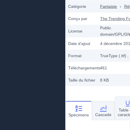
Catégorie
Fantaisie
›
Ré
Conçu par
The Trending F
Public
License
domain/GPL/G
Date d'ajout
4 décembre 20
Format
TrueType (.ttf)
,
Téléchargements
461
Taille du fichier
8 KB
Table
Cascade
caract
Spécimens