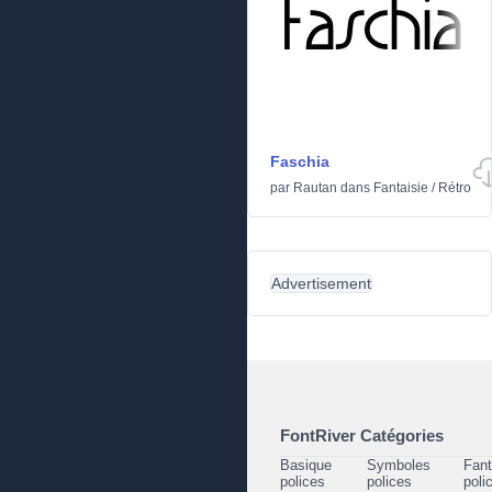
Faschia
par
Rautan
dans
Fantaisie
/
Rétro
Advertisement
FontRiver Catégories
Basique
Symboles
Fant
polices
polices
poli