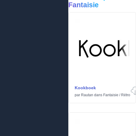
Fantaisie
Kookboek
par
Rautan
dans
Fantaisie
/
Rétro