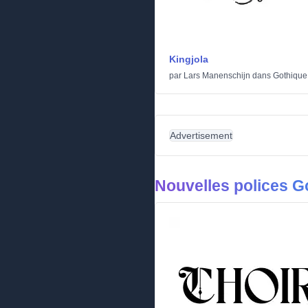
Kingjola
par
Lars Manenschijn
dans
Gothique
Advertisement
Nouvelles polices G