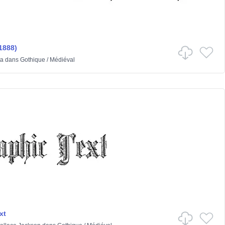
1888)
ta
dans
Gothique
/
Médiéval
xt