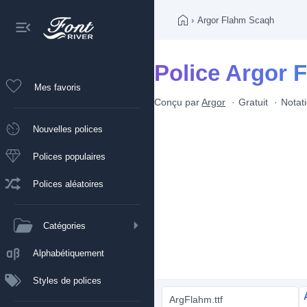
›
Argor Flahm Scaqh
Police Argor 
Mes favoris
Conçu par
Argor
Gratuit
Notat
Nouvelles polices
Polices populaires
Polices aléatoires
Catégories
Alphabétiquement
Styles de polices
ArgFlahm.ttf