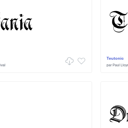
Teutonic
éval
par
Paul Lloy