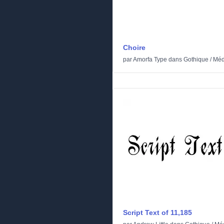
Choire
par
Amorfa Type
dans
Gothique
/
Méd
Script Text of 11,185