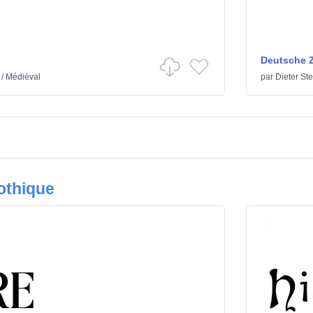
Deutsche Z
/
Médiéval
par
Dieter St
othique