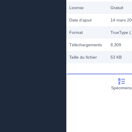
License
Gratuit
Date d'ajout
14 mars 2
Format
TrueType (.
Téléchargements
8,309
Taille du fichier
53 KB
Spécimens