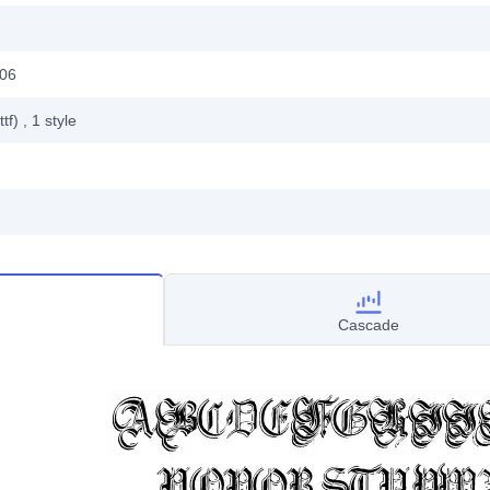
006
ttf)
, 1
style
Cascade