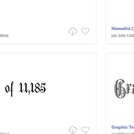
Hiawatha (
iéval
par
Julie Cos
Graphic Te