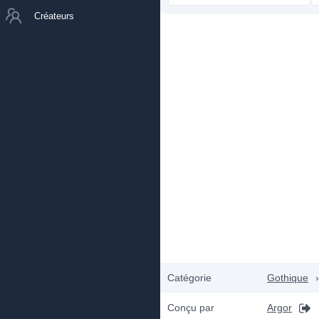
Créateurs
Catégorie
Gothique
›
Conçu par
Argor