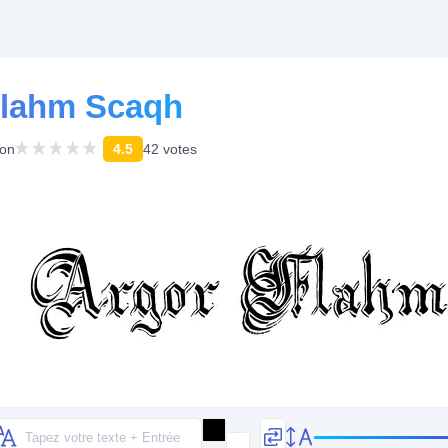
Flahm Scaqh
ion
4.5
42 votes