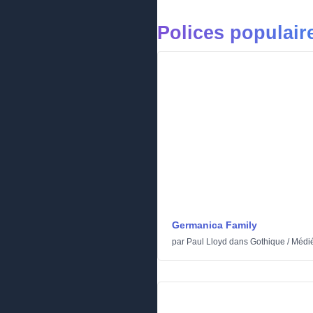
Polices populair
Germanica Family
par
Paul Lloyd
dans
Gothique
/
Médi