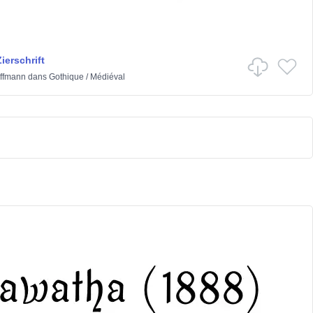
ierschrift
effmann
dans
Gothique
/
Médiéval