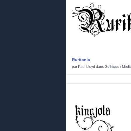
Ruritania
par
Paul Lloyd
dans
Gothique
/
Médi