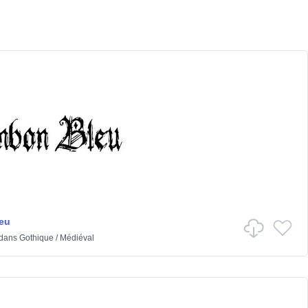
eu
dans
Gothique
/
Médiéval