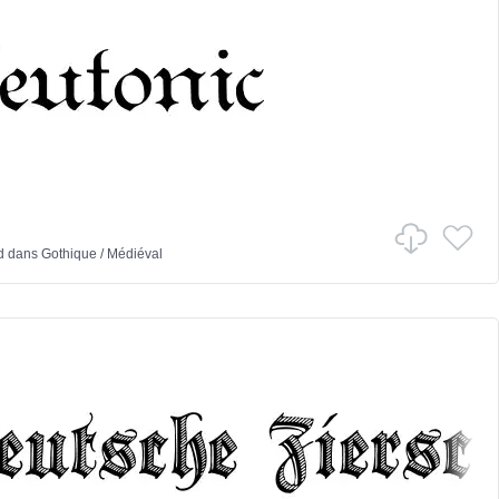
d
dans
Gothique
/
Médiéval