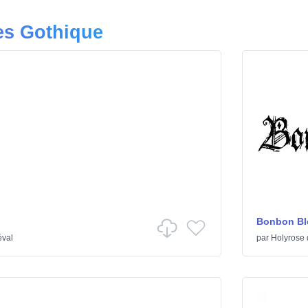
es Gothique
Bonbon Bl
éval
par
Holyrose