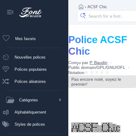
›
ACSF Chic
Police ACSF
Mes favoris
Chic
Nouvelles polices
Conçu par
P. Baudin
Public domain/GPL/GNU/OFL
Polices populaires
Notation
Pas encore noté, soyez le
Polices aléatoires
premier!
Catégories
Alphabétiquement
Styles de polices