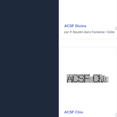
ACSF Divine
par
P. Baudin
dans
Fantaisie
/
Grille
ACSF Chic