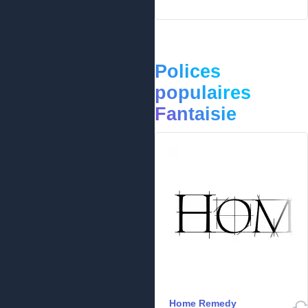
Polices
populaires
Fantaisie
Home Remedy