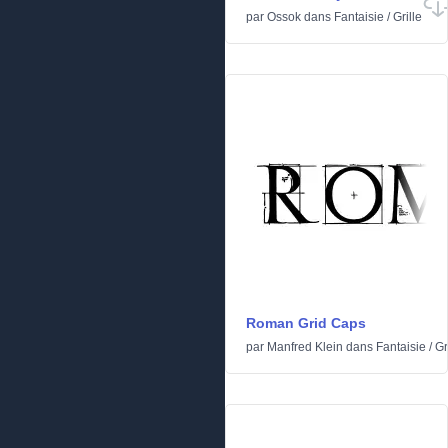
par
Ossok
dans
Fantaisie
/
Grille
Roman Grid Caps
par
Manfred Klein
dans
Fantaisie
/
Gr