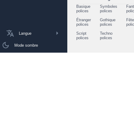
Basique
Symboles
Fant
polices
polices
poli
Étranger
Gothique
Fêt
polices
polices
poli
Langue
Script
Techno
polices
polices
Mode sombre