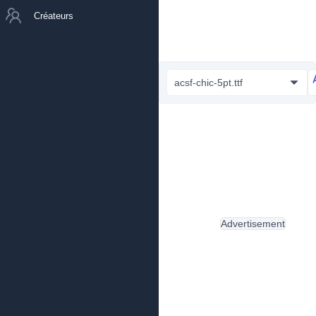
Créateurs
acsf-chic-5pt.ttf
Advertisement