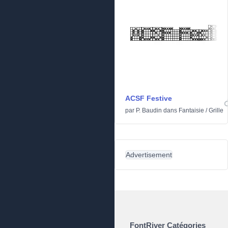
ACSF Festive
par
P. Baudin
dans
Fantaisie
/
Grille
Advertisement
FontRiver Catégories