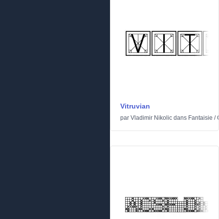
Vitruvian
par
Vladimir Nikolic
dans
Fantaisie
/