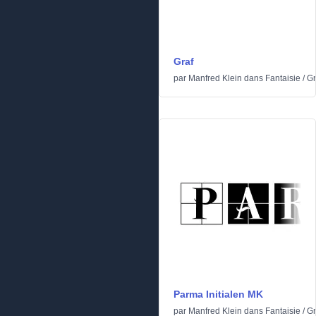
Graf
par
Manfred Klein
dans
Fantaisie
/
Gr
Parma Initialen MK
par
Manfred Klein
dans
Fantaisie
/
Gr