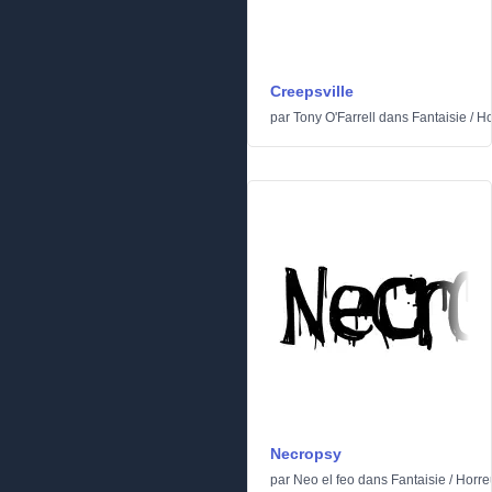
Creepsville
par
Tony O'Farrell
dans
Fantaisie
/
Ho
Necropsy
par
Neo el feo
dans
Fantaisie
/
Horre