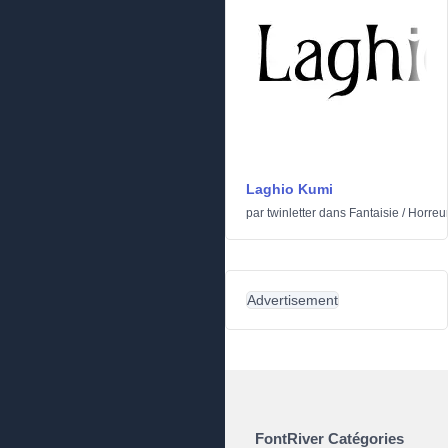
Laghio Kumi
par
twinletter
dans
Fantaisie
/
Horreu
Advertisement
FontRiver Catégories