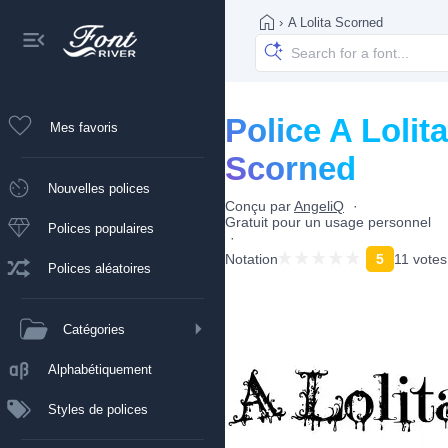
›
A Lolita Scorned
Police A Lolita
Mes favoris
Scorned
Nouvelles polices
Conçu par
AngeliQ
Gratuit pour un usage personnel
Polices populaires
Notation
5
11 votes
Polices aléatoires
Catégories
Alphabétiquement
Styles de polices