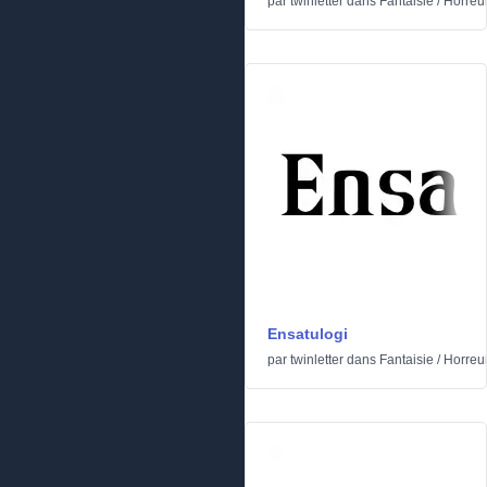
par
twinletter
dans
Fantaisie
/
Horreu
Ensatulogi
par
twinletter
dans
Fantaisie
/
Horreu