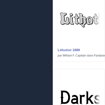
Lithotint 1888
par
William F. Capitain
dans
Fantaisi