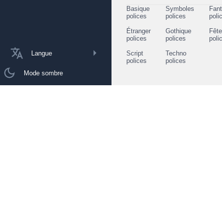
Basique
Symboles
Fant
polices
polices
poli
Étranger
Gothique
Fêt
polices
polices
poli
Langue
Script
Techno
polices
polices
Mode sombre