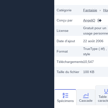
Catégorie
Fantaisie
›
Ho
Conçu par
AngeliQ
Gratuit pour un
License
usage personne
Date d'ajout
22 août 2006
TrueType (.ttf)
,
Format
style
Téléchargements
10,547
Taille du fichier
100 KB
Table
Cascade
caract
Spécimens