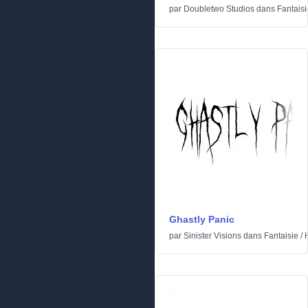
par
Doubletwo Studios
dans
Fantaisi
Ghastly Panic
par
Sinister Visions
dans
Fantaisie
/