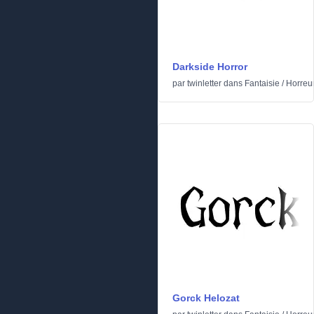
Darkside Horror
par
twinletter
dans
Fantaisie
/
Horreu
Gorck Helozat