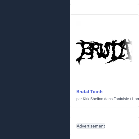
Brutal Tooth
par
Kirk Shelton
dans
Fantaisie
/
Hor
Advertisement