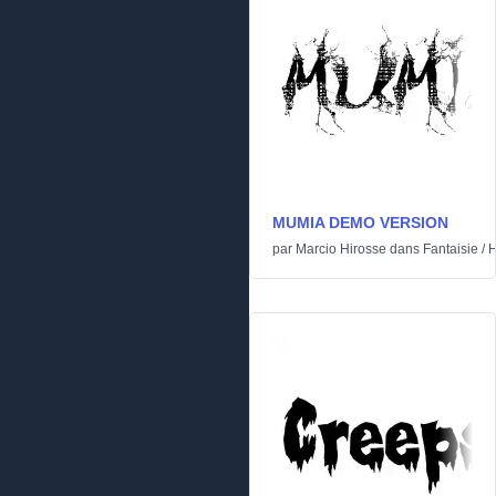
MUMIA DEMO VERSION
par
Marcio Hirosse
dans
Fantaisie
/
H