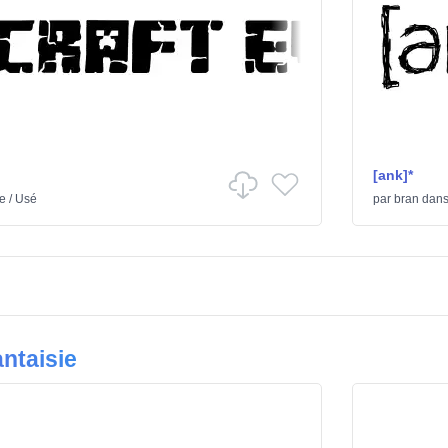
[ank]*
ie
/
Usé
par
bran
dan
ntaisie