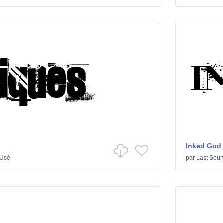
Inked God
Usé
par
Last Soun