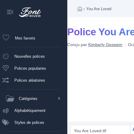
›
You Are Loved
Police You Ar
Mes favoris
Conçu par
Kimberly Geswein
Gra
Nouvelles polices
Polices populaires
Polices aléatoires
Catégories
Alphabétiquement
Styles de polices
You Are Loved.ttf