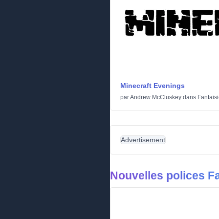
Minecraft Evenings
par
Andrew McCluskey
dans
Fantais
Advertisement
Nouvelles polices Fa