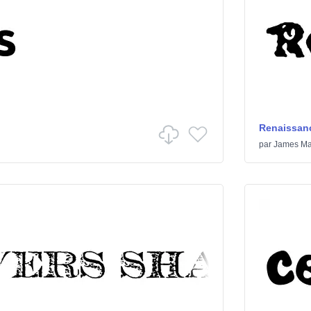
Renaissanc
par
James Ma