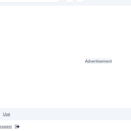
Advertisement
Usé
eswein