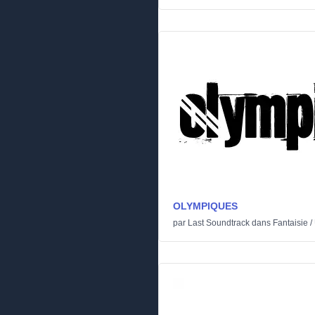
OLYMPIQUES
par
Last Soundtrack
dans
Fantaisie
/