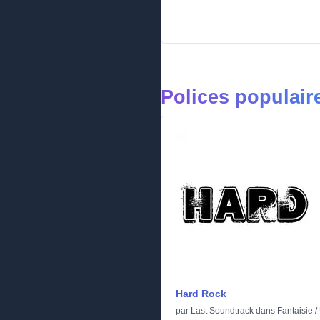
Polices populair
Hard Rock
par
Last Soundtrack
dans
Fantaisie
/