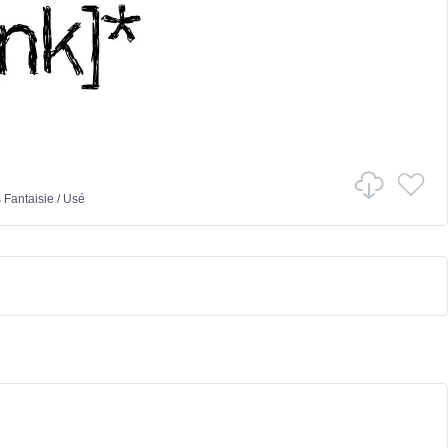
s
Fantaisie
/
Usé