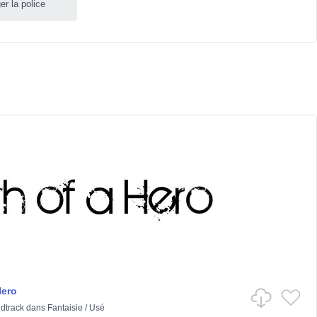
er la police
Hero
dtrack
dans
Fantaisie
/
Usé