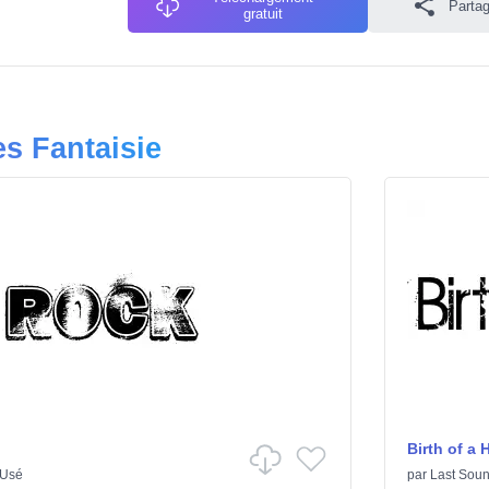
Partag
gratuit
es Fantaisie
Birth of a 
Usé
par
Last Soun