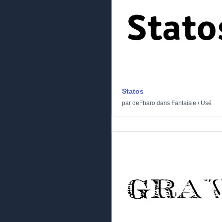
Statos
par
deFharo
dans
Fantaisie
/
Usé