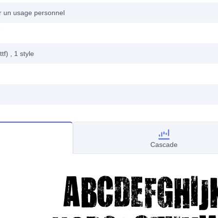
ur un usage personnel
7
ttf)
, 1
style
Cascade