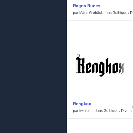
Ragna Runes
par
Måns Grebäck
dans
Gothique
/
D
Rengkox
par
twinletter
dans
Gothique
/
Divers