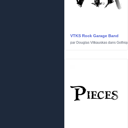
VTKS Rock Garage Band
par
Douglas Vitkauskas
dans
Gothiq