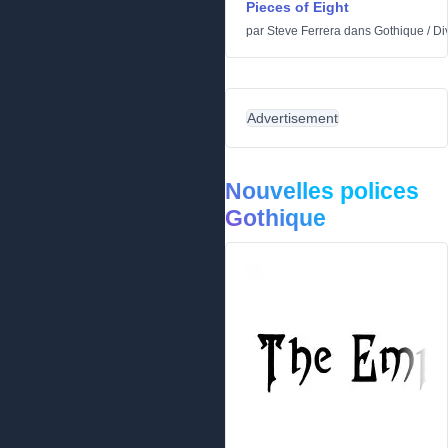
Pieces of Eight
par
Steve Ferrera
dans
Gothique
/
Di
Advertisement
Nouvelles polices
Gothique