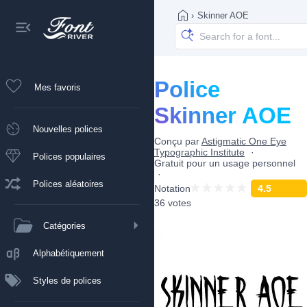
›
Skinner AOE
Police
Mes favoris
Skinner AOE
Nouvelles polices
Conçu par
Astigmatic One Eye
Typographic Institute
Polices populaires
Gratuit pour un usage personnel
Polices aléatoires
Notation
4.5
36 votes
Catégories
Alphabétiquement
Styles de polices