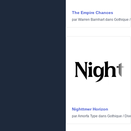
The Empire Chances
par
Warren Barnhart
dans
Gothique
Nighttmer Horizon
par
Amorfa Type
dans
Gothique
/
Div