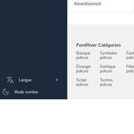
Advertisement
FontRiver Catégories
Basique
Symboles
Fant
polices
polices
poli
Étranger
Gothique
Fêt
polices
polices
poli
Langue
Script
Techno
polices
polices
Mode sombre