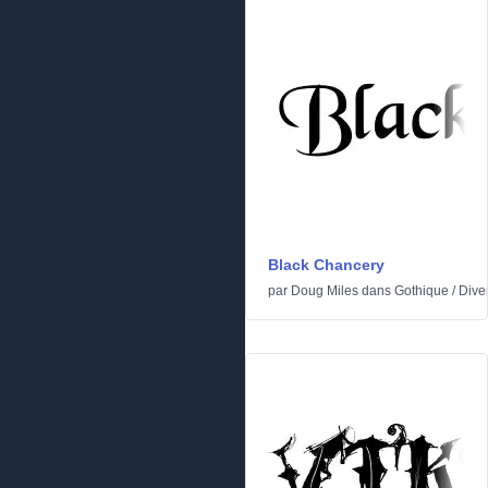
Black Chancery
par
Doug Miles
dans
Gothique
/
Dive