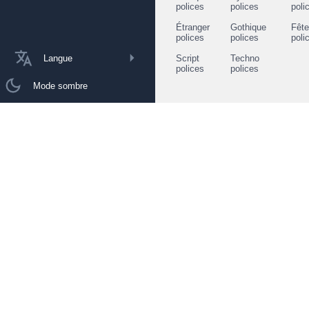
polices
polices
poli
Étranger
Gothique
Fêt
polices
polices
poli
Langue
Script
Techno
polices
polices
Mode sombre