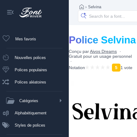
›
Selvina
Police Selvina
Mes favoris
Conçu par
Aivos Dreams
Gratuit pour un usage personnel
Nouvelles polices
Notation
5
1 vote
Polices populaires
Polices aléatoires
Catégories
Alphabétiquement
Styles de polices