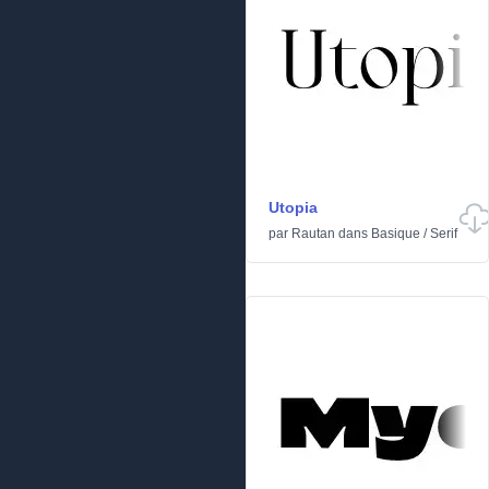
Utopia
par
Rautan
dans
Basique
/
Serif