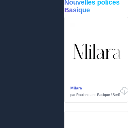
Nouvelles polices
Basique
Milara
par
Rautan
dans
Basique
/
Serif