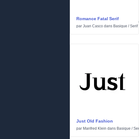
Romance Fatal Serif
par
Juan Casco
dans
Basique
/
Serif
Just Old Fashion
par
Manfred Klein
dans
Basique
/
Ser