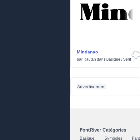
Mindanao
par
Rautan
dans
Basique
/
Serif
Advertisement
FontRiver Catégories
Basique
Symboles
Fant