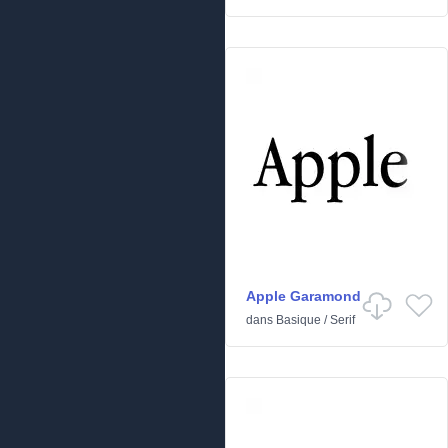
Apple Garamond
dans
Basique
/
Serif