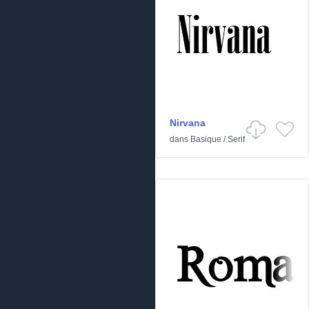
Nirvana
dans
Basique
/
Serif