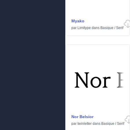
Myako
par
Limitype
dans
Basique
/
Serif
Nor Belsior
par
twinletter
dans
Basique
/
Serif