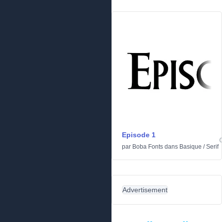
Episode 1
par
Boba Fonts
dans
Basique
/
Serif
Advertisement