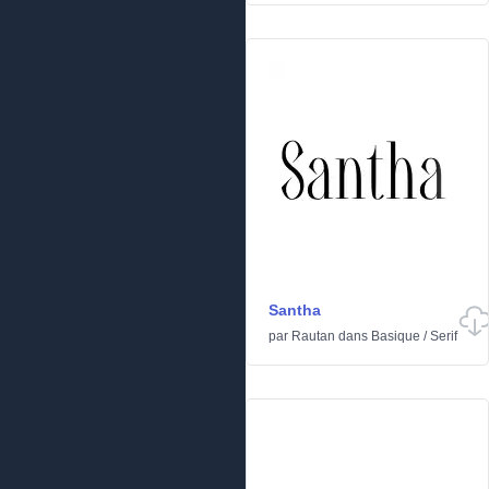
Santha
par
Rautan
dans
Basique
/
Serif