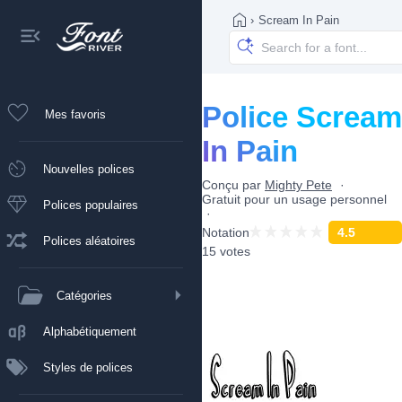
›
Scream In Pain
Police Scream
Mes favoris
In Pain
Nouvelles polices
Conçu par
Mighty Pete
Gratuit pour un usage personnel
Polices populaires
Notation
4.5
Polices aléatoires
15 votes
Catégories
Alphabétiquement
Styles de polices