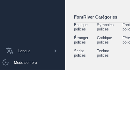
FontRiver Catégories
Basique
Symboles
Fant
polices
polices
poli
Étranger
Gothique
Fêt
polices
polices
poli
Langue
Script
Techno
polices
polices
Mode sombre