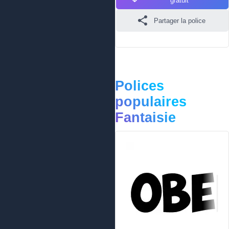
gratuit
Partager la police
Polices
populaires
Fantaisie