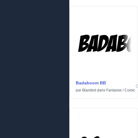
Badaboom BB
par
Blambot
dans
Fantaisie
/
Comic