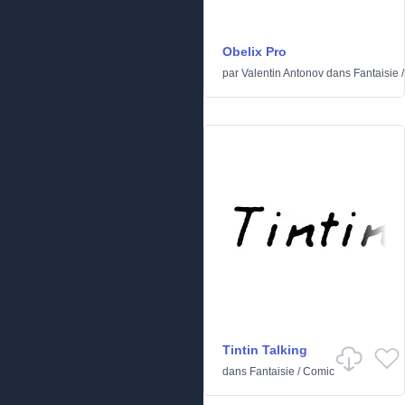
Obelix Pro
par
Valentin Antonov
dans
Fantaisie
Tintin Talking
dans
Fantaisie
/
Comic