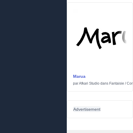
Marua
par
Afkari Studio
dans
Fantaisie
/
Com
Advertisement