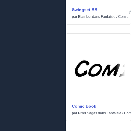
Swingset BB
par
Blambot
dans
Fantaisie
/
Comic
Comic Book
par
Pixel Sagas
dans
Fantaisie
/
Com