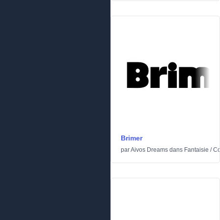
Brimer
par
Aivos Dreams
dans
Fantaisie
/
Co