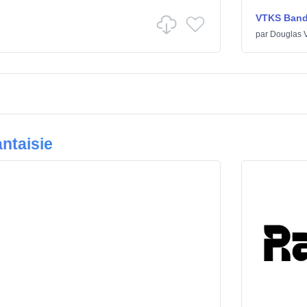
VTKS Ban
par
Douglas V
ntaisie