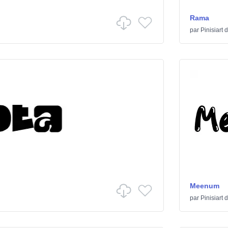
Rama
par
Pinisiart
d
Meenum
par
Pinisiart
d