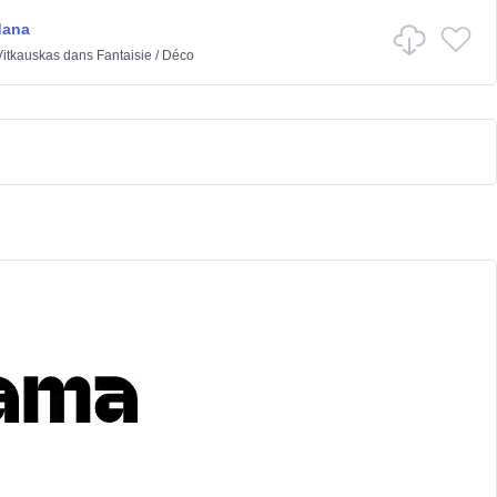
dana
itkauskas
dans
Fantaisie
/
Déco