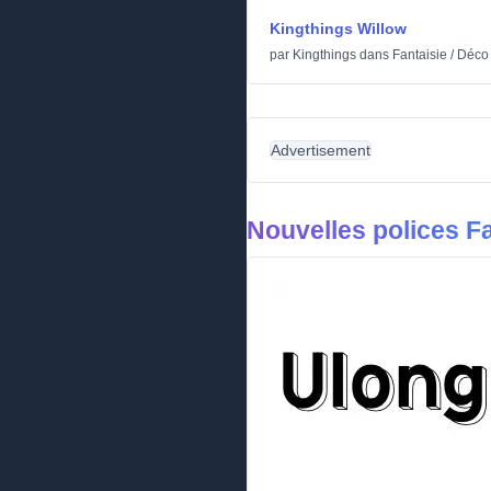
Kingthings Willow
par
Kingthings
dans
Fantaisie
/
Déco
Advertisement
Nouvelles polices Fa