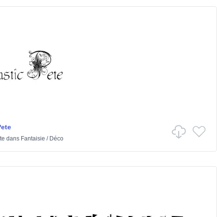
Pete
te
dans
Fantaisie
/
Déco