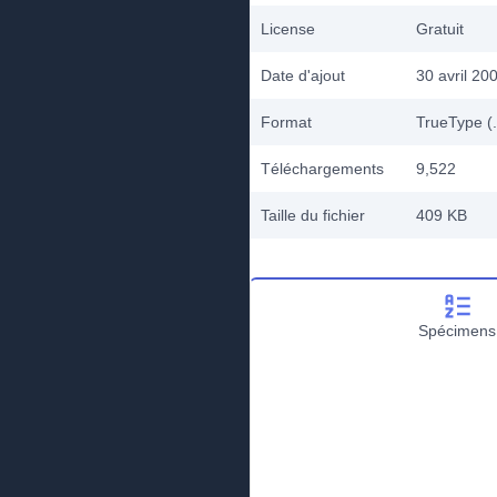
License
Gratuit
Date d'ajout
30 avril 20
Format
TrueType (.
Téléchargements
9,522
Taille du fichier
409 KB
Spécimens