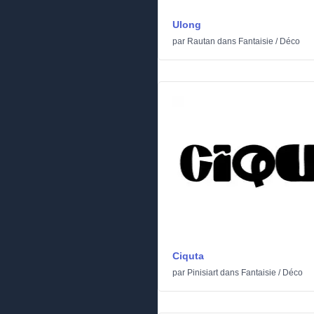
Ulong
par
Rautan
dans
Fantaisie
/
Déco
Ciquta
par
Pinisiart
dans
Fantaisie
/
Déco