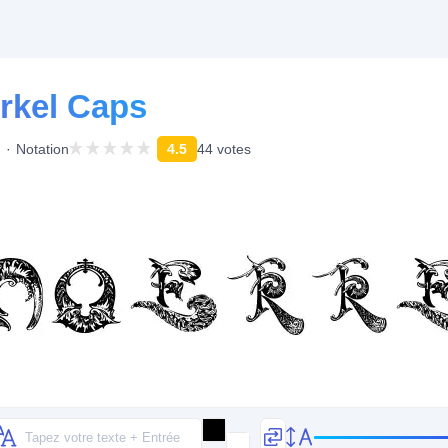
rkel Caps
Notation
4.5
44 votes