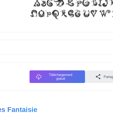
Téléchargement
Partag
gratuit
es Fantaisie