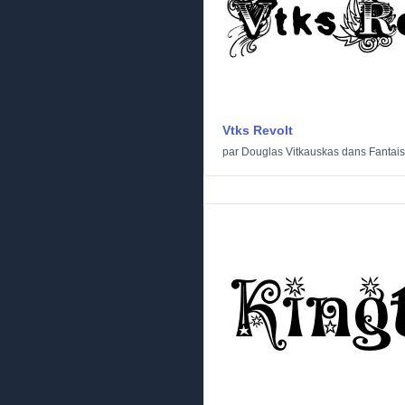
Vtks Revolt
par
Douglas Vitkauskas
dans
Fantais