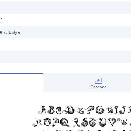
06
ttf)
, 1
style
Cascade