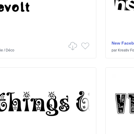
New Face
ie
/
Déco
par
Kreativ Fo