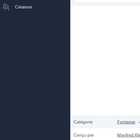
Créateurs
Catégorie
Fantaisie
›
Conçu par
Manfred Kl