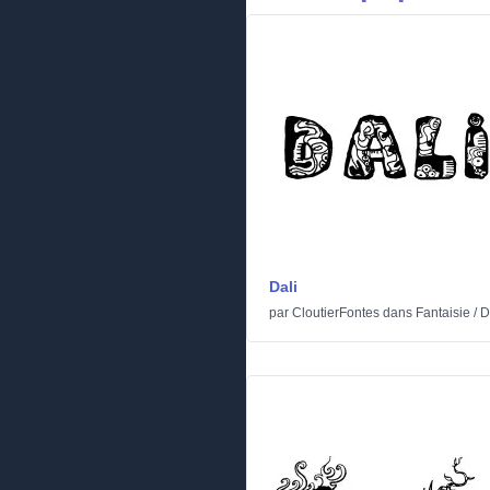
Dali
par
CloutierFontes
dans
Fantaisie
/
D