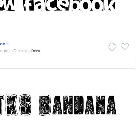
book
nt
dans
Fantaisie
/
Déco