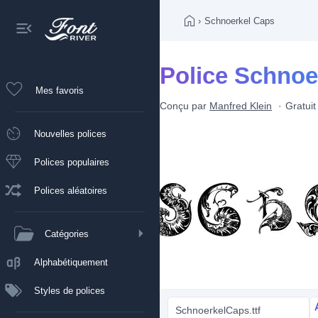
›
Schnoerkel Caps
Police Schnoe
Mes favoris
Conçu par
Manfred Klein
Gratuit
Nouvelles polices
Polices populaires
Polices aléatoires
Catégories
Alphabétiquement
Styles de polices
SchnoerkelCaps.ttf