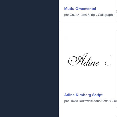
Mutlu Ornamental
par
Gazoz
dans
Script
/
Calligraphie
Adine Kirnberg Script
par
David Rakowski
dans
Script
/
Cal