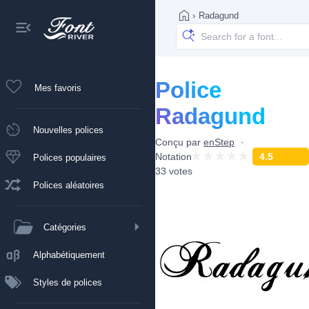
›
Radagund
Police
Mes favoris
Radagund
Nouvelles polices
Conçu par
enStep
Notation
4.5
Polices populaires
33 votes
Polices aléatoires
Catégories
Alphabétiquement
Styles de polices