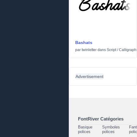
Bashats
par
twinletter
dans
Script
/
Calligraph
Advertisement
FontRiver Catégories
Basique
Symboles
Fant
polices
polices
poli