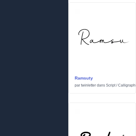
Ramsuty
par
twinletter
dans
Script
/
Calligraph