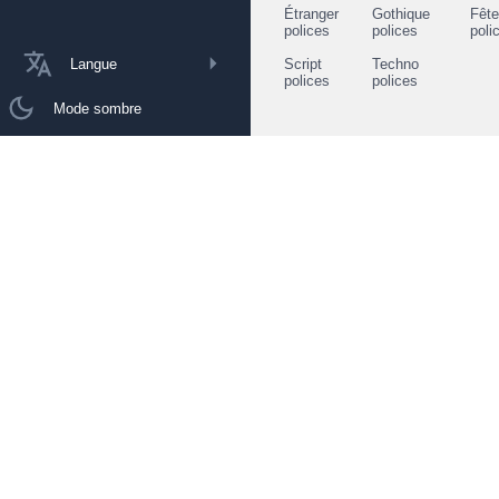
Étranger
Gothique
Fêt
polices
polices
poli
Langue
Script
Techno
polices
polices
Mode sombre