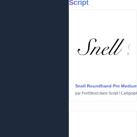
Script
Snell Roundhand Pro Mediu
par
FontStruct
dans
Script
/
Calligrap