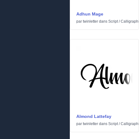
Adhun Mage
par
twinletter
dans
Script
/
Calligraph
Almond Lattefay
par
twinletter
dans
Script
/
Calligraph