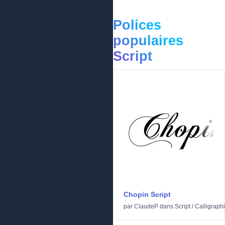
Polices
populaires
Script
Chopin Script
par
ClaudeP
dans
Script
/
Calligraph