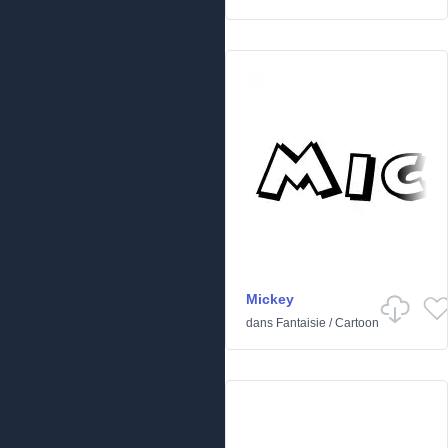
Mickey
dans
Fantaisie
/
Cartoon