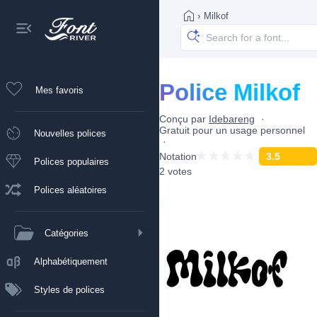
›
Milkof
Police Milkof
Mes favoris
Conçu par
Idebareng
Gratuit pour un usage personnel
Nouvelles polices
Notation
3.5
Polices populaires
2 votes
Polices aléatoires
Catégories
Alphabétiquement
Styles de polices