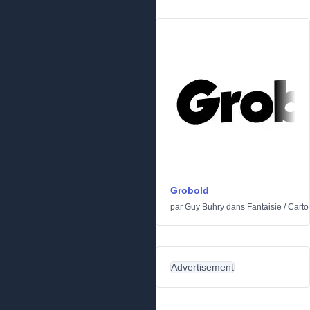
Grobold
par
Guy Buhry
dans
Fantaisie
/
Carto
Advertisement