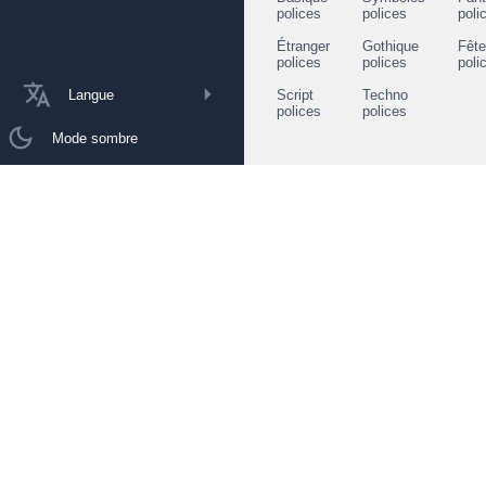
polices
polices
poli
Étranger
Gothique
Fêt
polices
polices
poli
Langue
Script
Techno
polices
polices
Mode sombre