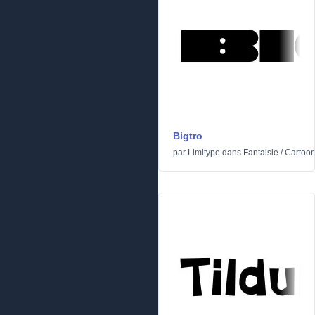
Bigtro
par
Limitype
dans
Fantaisie
/
Cartoo