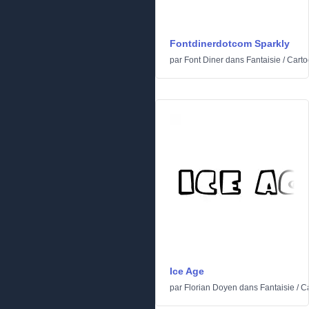
Fontdinerdotcom Sparkly
par
Font Diner
dans
Fantaisie
/
Carto
Ice Age
par
Florian Doyen
dans
Fantaisie
/
C