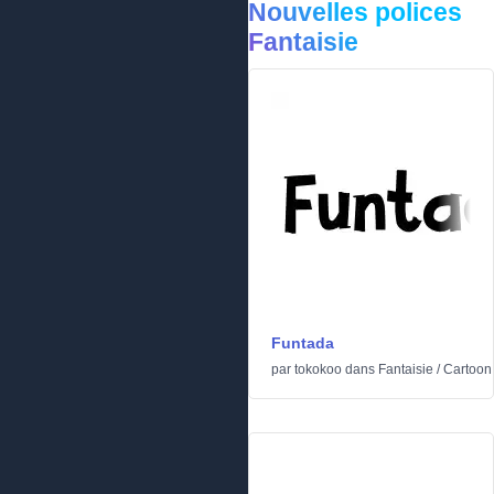
Nouvelles polices
Fantaisie
Funtada
par
tokokoo
dans
Fantaisie
/
Cartoon