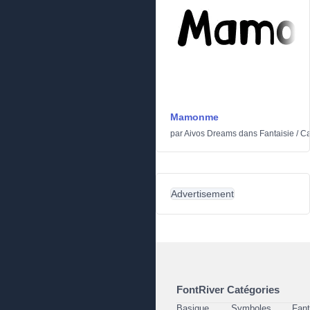
Mamonme
par
Aivos Dreams
dans
Fantaisie
/
Ca
Advertisement
FontRiver Catégories
Basique
Symboles
Fant