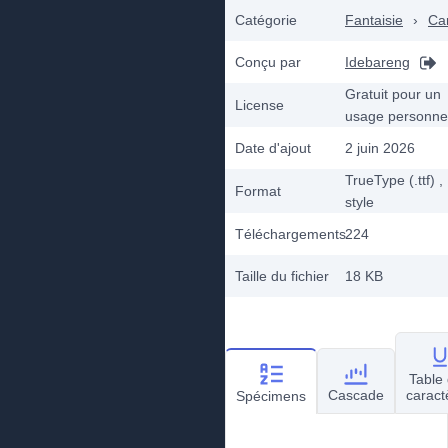
Catégorie
Fantaisie
›
Ca
Conçu par
Idebareng
Gratuit pour un
License
usage personne
Date d'ajout
2 juin 2026
TrueType (.ttf)
,
Format
style
Téléchargements
224
Taille du fichier
18 KB
Table
Cascade
caract
Spécimens