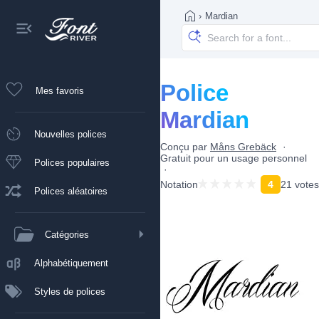
›
Mardian
Police
Mes favoris
Mardian
Nouvelles polices
Conçu par
Måns Grebäck
Gratuit pour un usage personnel
Polices populaires
Notation
4
21 votes
Polices aléatoires
Catégories
Alphabétiquement
Styles de polices