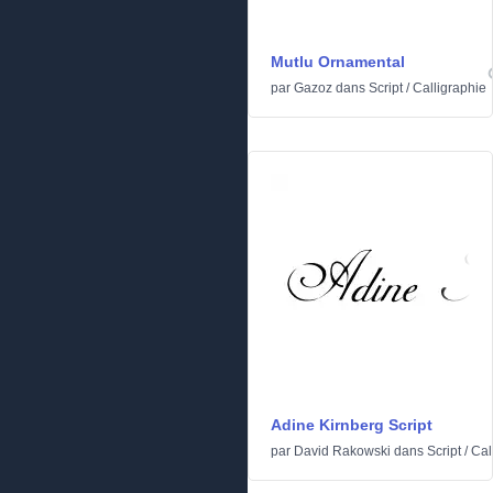
Mutlu Ornamental
par
Gazoz
dans
Script
/
Calligraphie
Adine Kirnberg Script
par
David Rakowski
dans
Script
/
Cal