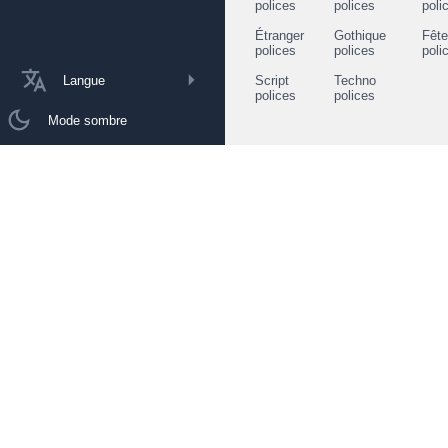
polices
polices
poli
Étranger
Gothique
Fêt
polices
polices
poli
Langue
Script
Techno
polices
polices
Mode sombre