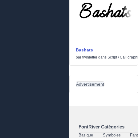
Bashats
par
twinletter
dans
Script
/
Calligraph
Advertisement
FontRiver Catégories
Basique
Symboles
Fant