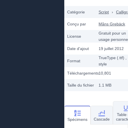
Catégorie
Script
›
Callig
Conçu par
Måns Grebäck
Gratuit pour un
License
usage personne
Date d'ajout
19 juillet 2012
TrueType (.ttf)
,
Format
style
Téléchargements
10,801
Taille du fichier
1.1 MB
Table
Cascade
caract
Spécimens