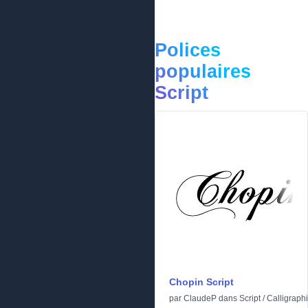
Polices
populaires
Script
Chopin Script
par
ClaudeP
dans
Script
/
Calligraph