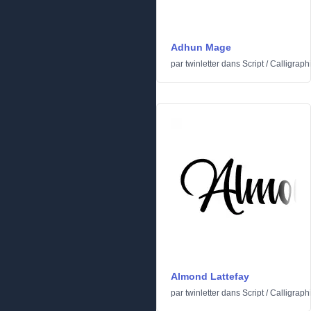
Adhun Mage
par
twinletter
dans
Script
/
Calligraph
Almond Lattefay
par
twinletter
dans
Script
/
Calligraph