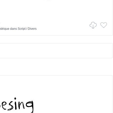
e
strique
dans
Script
/
Divers