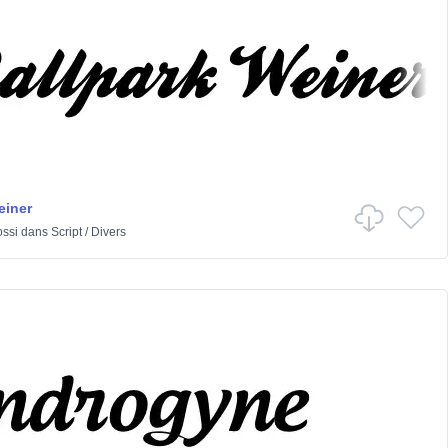
einer
ssi
dans
Script
/
Divers