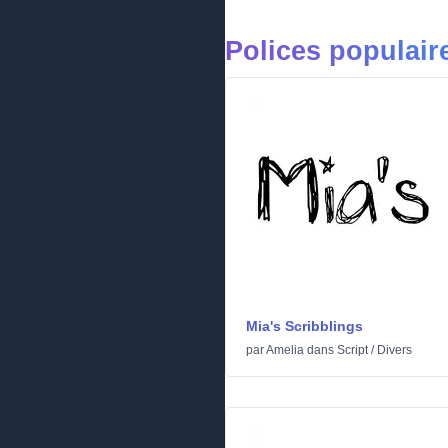
Polices populair
Mia's Scribblings
par
Amelia
dans
Script
/
Divers