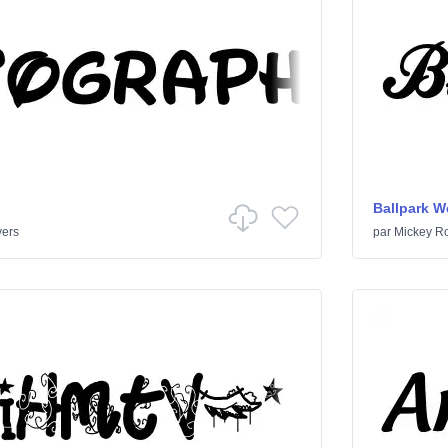
Ballpark W
vers
par
Mickey Ro