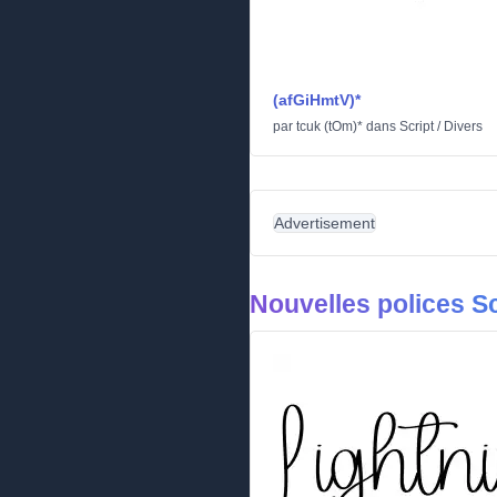
(afGiHmtV)*
par
tcuk (tOm)*
dans
Script
/
Divers
Advertisement
Nouvelles polices Sc