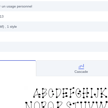
ur un usage personnel
013
ttf)
, 1
style
Cascade