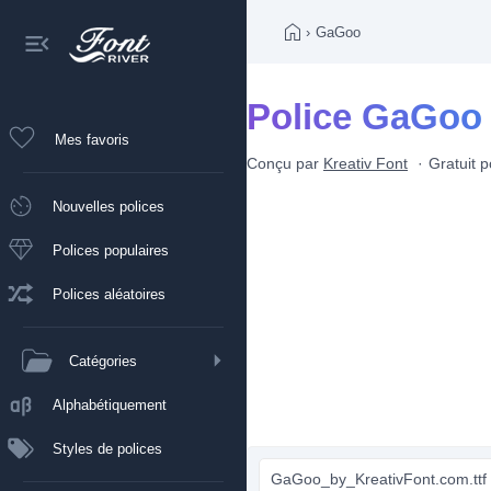
›
GaGoo
Police GaGoo
Mes favoris
Conçu par
Kreativ Font
Gratuit 
Nouvelles polices
Polices populaires
Polices aléatoires
Catégories
Alphabétiquement
Styles de polices
GaGoo_by_KreativFont.com.ttf