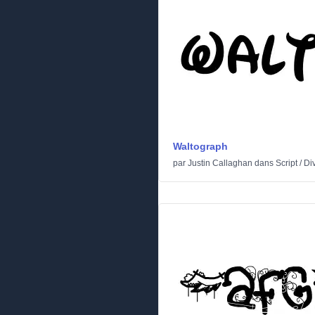
Waltograph
par
Justin Callaghan
dans
Script
/
Di