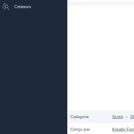
Créateurs
Catégorie
Script
›
D
Conçu par
Kreativ Fon