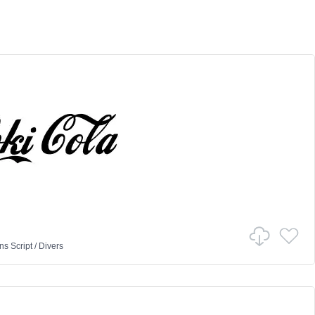
ns
Script
/
Divers