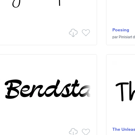
Poesing
par
Pinisiart
d
The Unlea