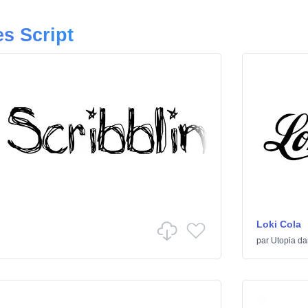
es Script
Loki Cola
par
Utopia
da