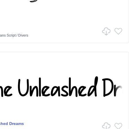
ans
Script
/
Divers
shed Dreams