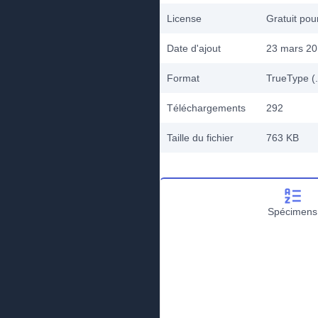
License
Gratuit po
Date d'ajout
23 mars 2
Format
TrueType (.
Téléchargements
292
Taille du fichier
763 KB
Spécimens