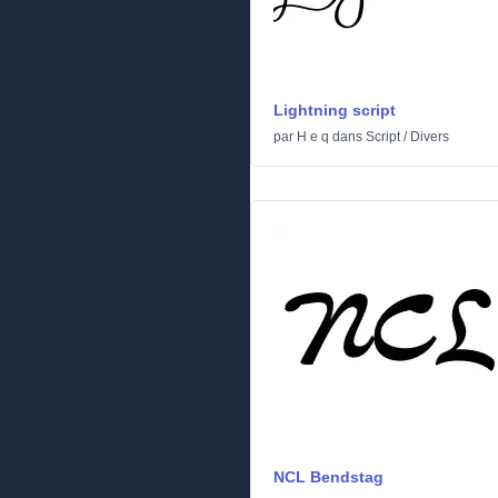
Lightning script
par
H e q
dans
Script
/
Divers
NCL Bendstag