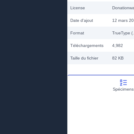
License
Donationw
Date d'ajout
12 mars 2
Format
TrueType (.
Téléchargements
4,982
Taille du fichier
82 KB
Spécimens