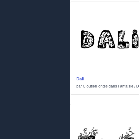
Dali
par
CloutierFontes
dans
Fantaisie
/
D