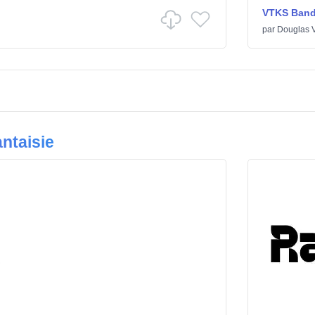
VTKS Ban
par
Douglas V
ntaisie