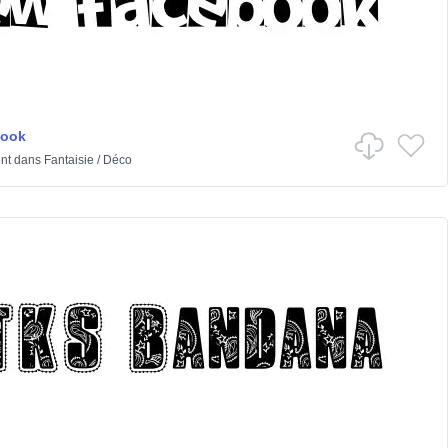
book
nt
dans
Fantaisie
/
Déco