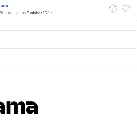
dana
itkauskas
dans
Fantaisie
/
Déco