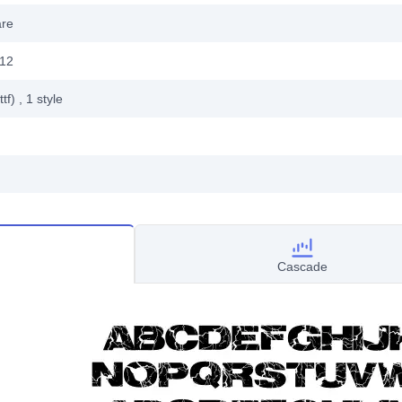
are
012
ttf)
, 1
style
Cascade