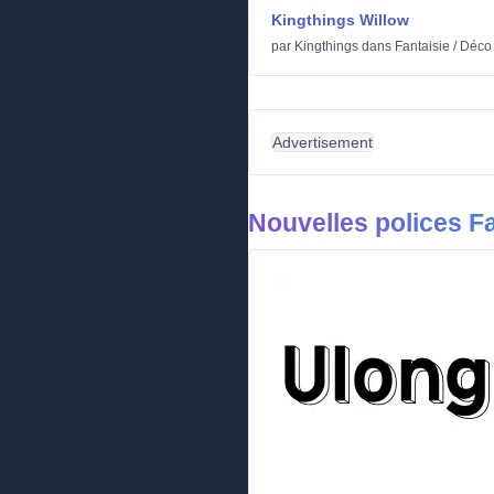
Kingthings Willow
par
Kingthings
dans
Fantaisie
/
Déco
Advertisement
Nouvelles polices Fa