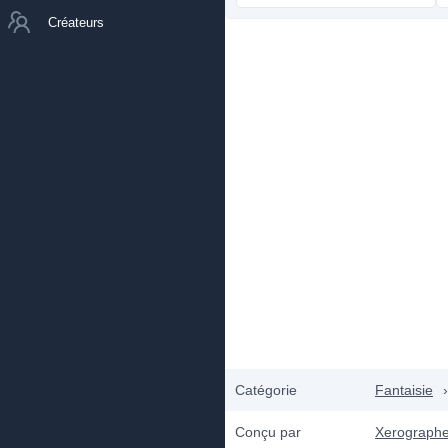
Créateurs
Catégorie
Fantaisie
›
Conçu par
Xerographe