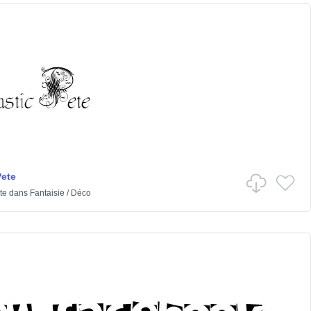
Pete
te
dans
Fantaisie
/
Déco