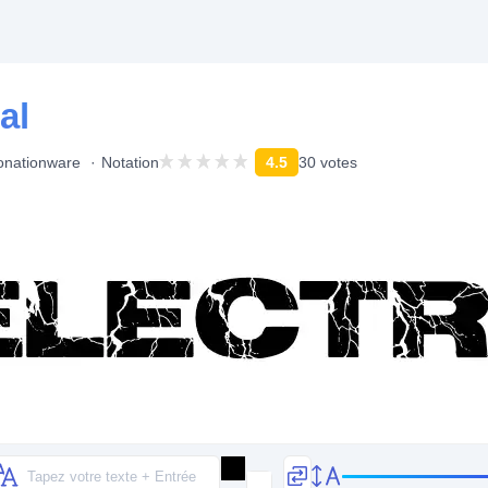
al
onationware
Notation
4.5
30 votes