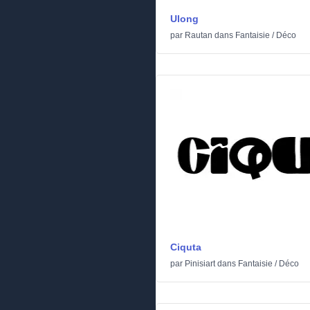
Ulong
par
Rautan
dans
Fantaisie
/
Déco
Ciquta
par
Pinisiart
dans
Fantaisie
/
Déco