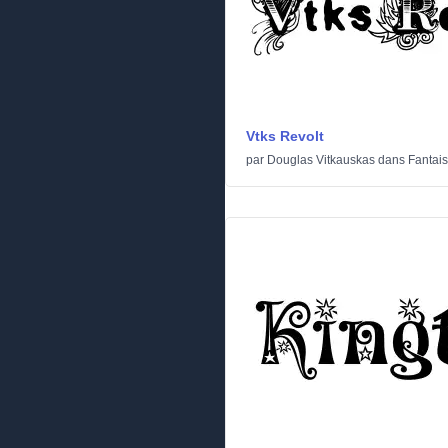
Vtks Revolt
par
Douglas Vitkauskas
dans
Fantais