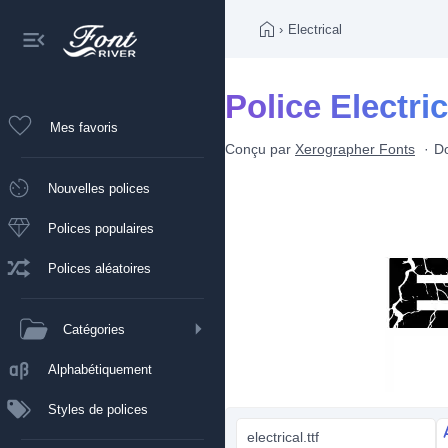
›
Electrical
Police Electric
Mes favoris
Conçu par
Xerographer Fonts
D
Nouvelles polices
Polices populaires
Polices aléatoires
Catégories
Alphabétiquement
Styles de polices
electrical.ttf