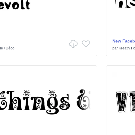
New Face
ie
/
Déco
par
Kreativ Fo