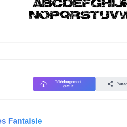
Téléchargement
Partag
gratuit
es Fantaisie