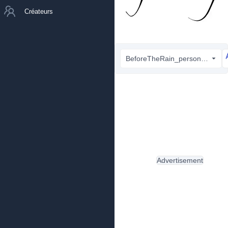
Créateurs
BeforeTheRain_personal_use_demo.ttf
Advertisement