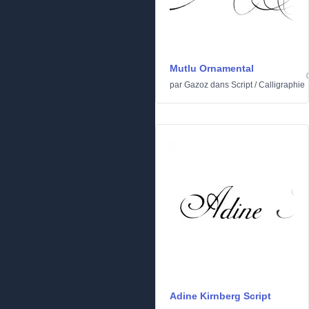
Mutlu Ornamental
par
Gazoz
dans
Script
/
Calligraphie
Adine Kirnberg Script