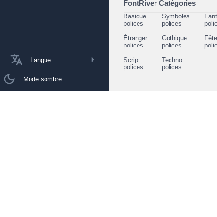
FontRiver Catégories
Basique
Symboles
Fant
polices
polices
poli
Étranger
Gothique
Fêt
polices
polices
poli
Langue
Script
Techno
polices
polices
Mode sombre