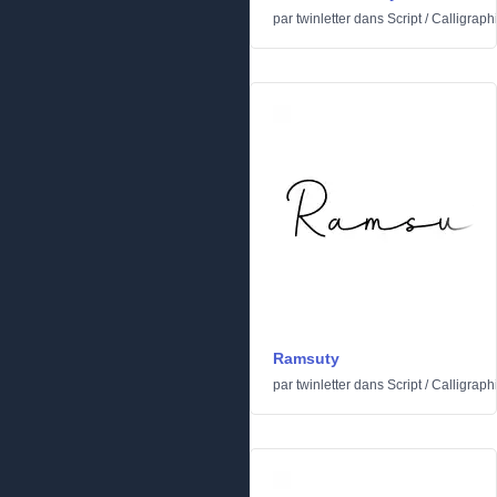
par
twinletter
dans
Script
/
Calligraph
Ramsuty
par
twinletter
dans
Script
/
Calligraph