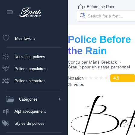
›
Before the Rain
Police Before
Mes favoris
the Rain
Nouvelles polices
Conçu par
Måns Grebäck
Gratuit pour un usage personnel
Polices populaires
Notation
4.5
Polices aléatoires
25 votes
Catégories
Alphabétiquement
Styles de polices