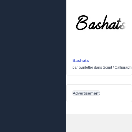
Bashats
par
twinletter
dans
Script
/
Calligraph
Advertisement