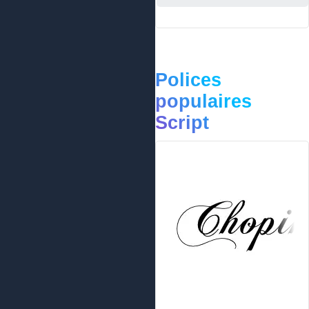
Polices
populaires
Script