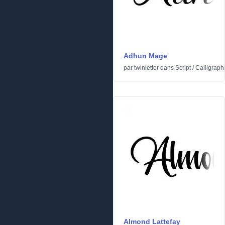
Adhun Mage
par
twinletter
dans
Script
/
Calligraph
Almond Lattefay