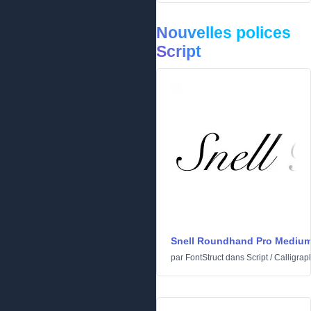
Nouvelles polices
Script
Snell Roundhand Pro Mediu
par
FontStruct
dans
Script
/
Calligrap