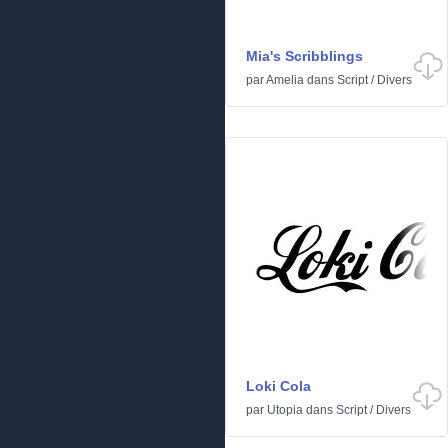
Mia's Scribblings
par
Amelia
dans
Script
/
Divers
Loki Cola
par
Utopia
dans
Script
/
Divers