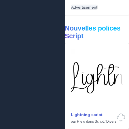
Advertisement
Nouvelles polices
Script
Lightning script
par
H e q
dans
Script
/
Divers