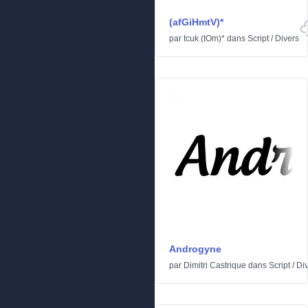
(afGiHmtV)*
par
tcuk (tOm)*
dans
Script
/
Divers
Androgyne
par
Dimitri Castrique
dans
Script
/
Di