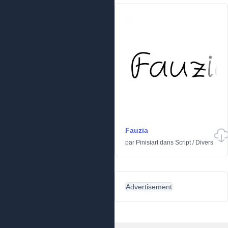
Fauzia
par
Pinisiart
dans
Script
/
Divers
Advertisement