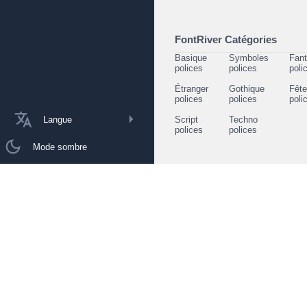
FontRiver Catégories
Basique
Symboles
Fant
polices
polices
poli
Étranger
Gothique
Fêt
polices
polices
poli
Langue
Script
Techno
polices
polices
Mode sombre