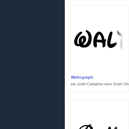
Waltograph
par
Justin Callaghan
dans
Script
/
Di