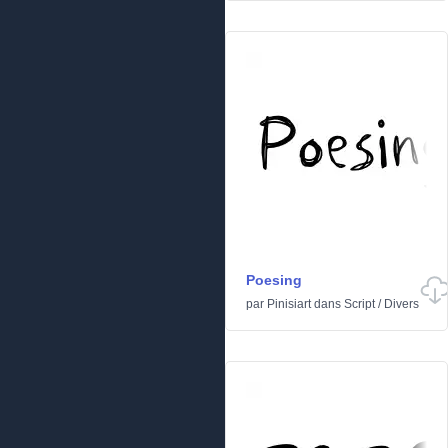
Poesing
par
Pinisiart
dans
Script
/
Divers