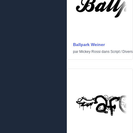
Ballpark Weiner
par
Mickey Rossi
dans
Script
/
Divers