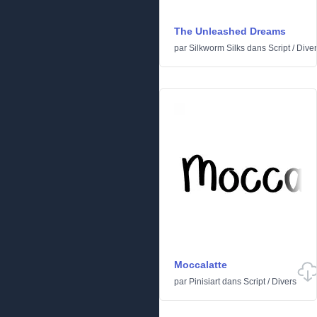
The Unleashed Dreams
par
Silkworm Silks
dans
Script
/
Dive
Moccalatte
par
Pinisiart
dans
Script
/
Divers