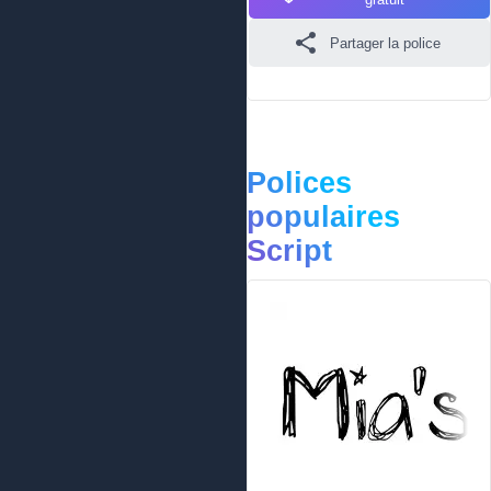
Partager la police
Polices
populaires
Script