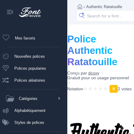
›
Authentic Ratatouille
Police
Mes favoris
Authentic
Nouvelles polices
Ratatouille
Polices populaires
Conçu par
dcoxy
Gratuit pour un usage personnel
Polices aléatoires
Notation
5
2 votes
Catégories
Alphabétiquement
Styles de polices