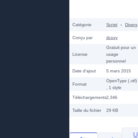
Catégorie
Script
›
Divers
Conçu par
dcoxy
Gratuit pour un
License
usage
personnel
Date d'ajout
5 mars 2015
OpenType (.otf)
Format
, 1
style
Téléchargements
2,346
Taille du fichier
29 KB