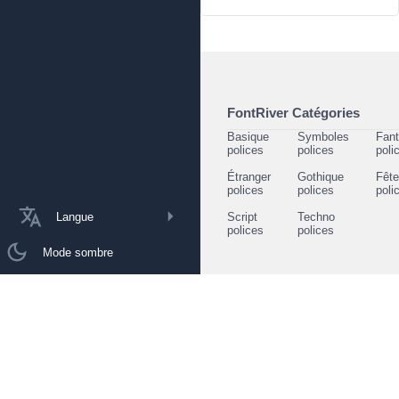
FontRiver Catégories
Basique
Symboles
Fant
polices
polices
poli
Étranger
Gothique
Fêt
polices
polices
poli
Langue
Script
Techno
polices
polices
Mode sombre