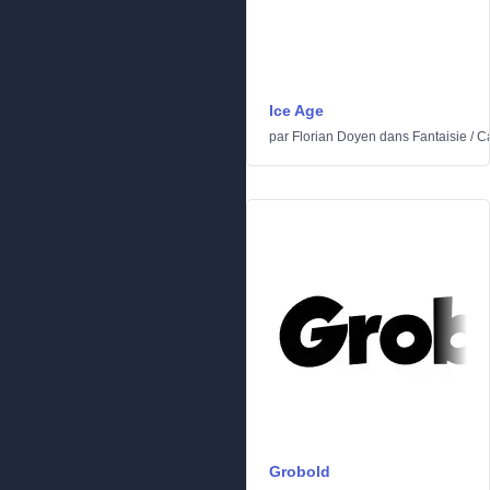
Ice Age
par
Florian Doyen
dans
Fantaisie
/
C
Grobold