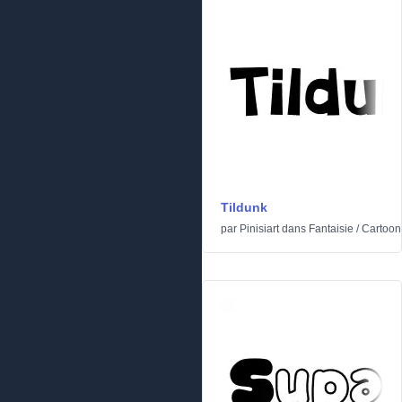
Tildunk
par
Pinisiart
dans
Fantaisie
/
Cartoon