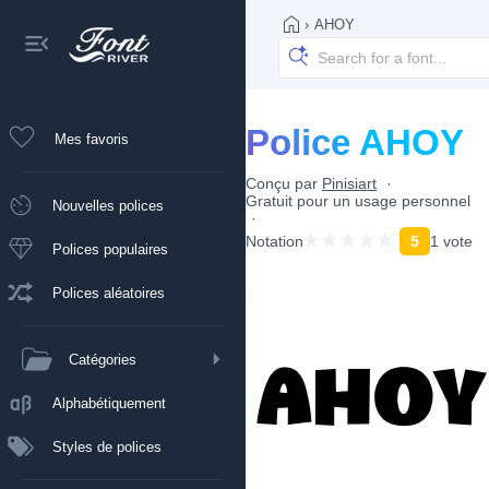
›
AHOY
Police AHOY
Mes favoris
Conçu par
Pinisiart
Gratuit pour un usage personnel
Nouvelles polices
Notation
5
1 vote
Polices populaires
Polices aléatoires
Catégories
Alphabétiquement
Styles de polices