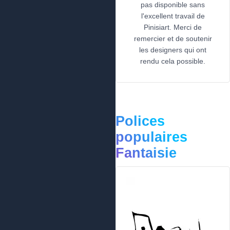
pas disponible sans
l'excellent travail de
Pinisiart. Merci de
remercier et de soutenir
les designers qui ont
rendu cela possible.
Polices
populaires
Fantaisie