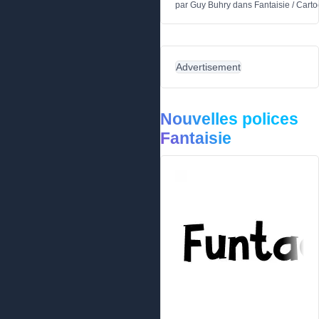
par
Guy Buhry
dans
Fantaisie
/
Carto
Advertisement
Nouvelles polices
Fantaisie