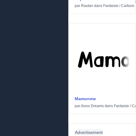
par
Rautan
dans
Fantaisie
/
Cartoon
Mamonme
par
Aivos Dreams
dans
Fantaisie
/
Ca
Advertisement