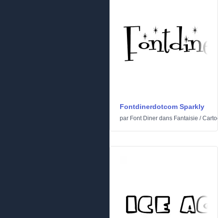
Fontdinerdotcom Sparkly
par
Font Diner
dans
Fantaisie
/
Carto