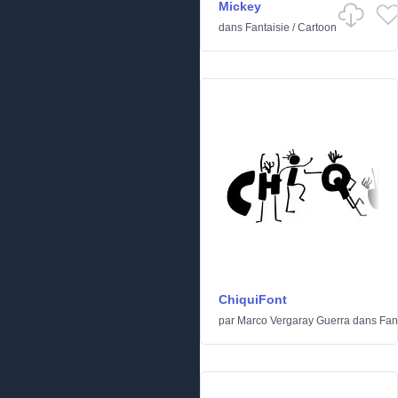
Mickey
dans
Fantaisie
/
Cartoon
ChiquiFont
par
Marco Vergaray Guerra
dans
Fan