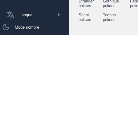
Étranger
Gothique
Fêt
polices
polices
poli
Langue
Script
Techno
polices
polices
Mode sombre