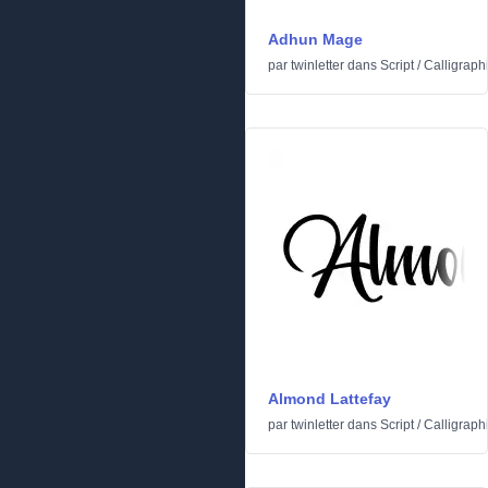
Adhun Mage
par
twinletter
dans
Script
/
Calligraph
Almond Lattefay
par
twinletter
dans
Script
/
Calligraph