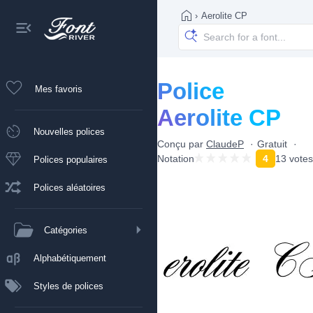
›
Aerolite CP
Police
Mes favoris
Aerolite CP
Nouvelles polices
Conçu par
ClaudeP
Gratuit
Notation
4
13 votes
Polices populaires
Polices aléatoires
Catégories
Alphabétiquement
Styles de polices