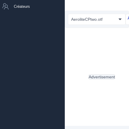
Créateurs
AeroliteCPtwo.otf
Advertisement