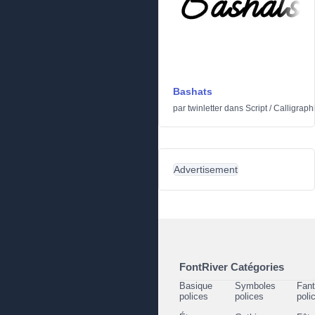
Bashats
par
twinletter
dans
Script
/
Calligraph
Advertisement
FontRiver Catégories
Basique
Symboles
Fant
polices
polices
poli