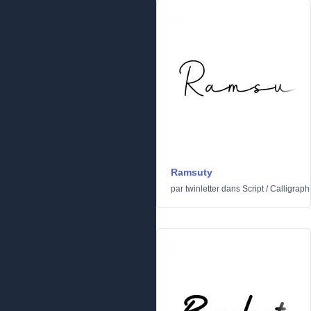
Ramsuty
par
twinletter
dans
Script
/
Calligraph