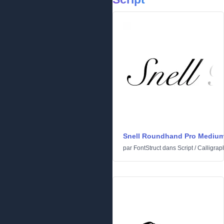
Snell Roundhand Pro Mediu
par
FontStruct
dans
Script
/
Calligrap