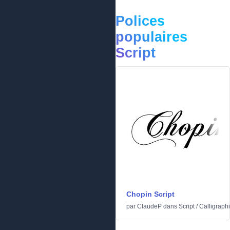
Polices
populaires
Script
Chopin Script
par
ClaudeP
dans
Script
/
Calligraph