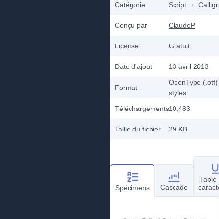
Catégorie
Script
›
Callig
Conçu par
ClaudeP
License
Gratuit
Date d'ajout
13 avril 2013
OpenType (.otf)
Format
styles
Téléchargements
10,483
Taille du fichier
29 KB
Table
Cascade
caract
Spécimens