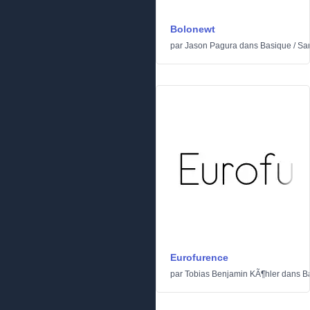
Bolonewt
par
Jason Pagura
dans
Basique
/
San
Eurofurence
par
Tobias Benjamin KÃ¶hler
dans
B