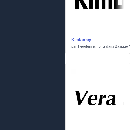
Kimberley
par
Typodermic Fonts
dans
Basique