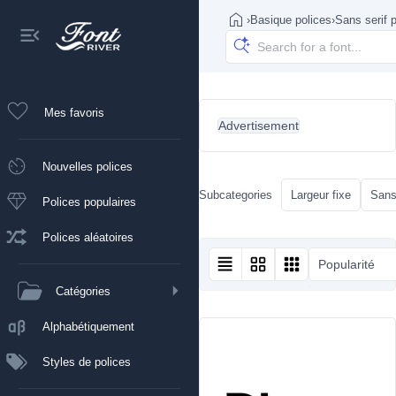
›
Basique polices
›
Sans serif 
Mes favoris
Advertisement
Nouvelles polices
Subcategories
Largeur fixe
Sans
Polices populaires
Polices aléatoires
Popularité
Catégories
Alphabétiquement
Styles de polices