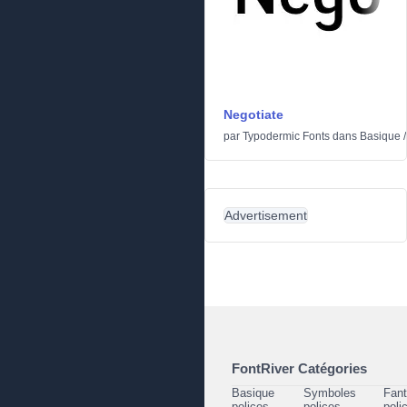
Negotiate
par
Typodermic Fonts
dans
Basique
Advertisement
FontRiver Catégories
Basique
Symboles
Fant
polices
polices
poli