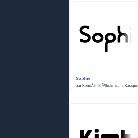
Sophie
par
BenoÃ®t SjÃ¶holm
dans
Basiqu