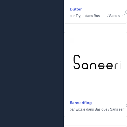
Butter
par
Trypo
dans
Basique
/
Sans serif
Sanserifing
par
Extate
dans
Basique
/
Sans serif