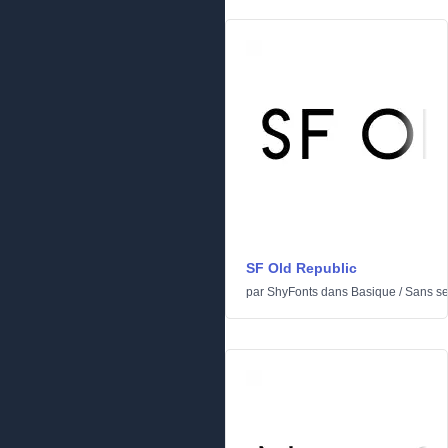
SF Old Republic
par
ShyFonts
dans
Basique
/
Sans se