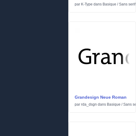
par
K-Type
dans
Basique
/
Sans serif
Grandesign Neue Roman
par
rda_dsgn
dans
Basique
/
Sans se