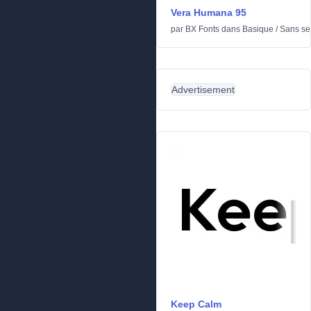
Vera Humana 95
par
BX Fonts
dans
Basique
/
Sans ser
Advertisement
Keep Calm