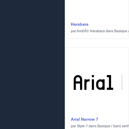
Harabara
par
AndrÃ© Harabara
dans
Basique
Arial Narrow 7
par
Style-7
dans
Basique
/
Sans serif