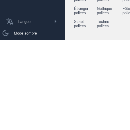
Étranger
Gothique
Fêt
polices
polices
poli
Langue
Script
Techno
polices
polices
Mode sombre