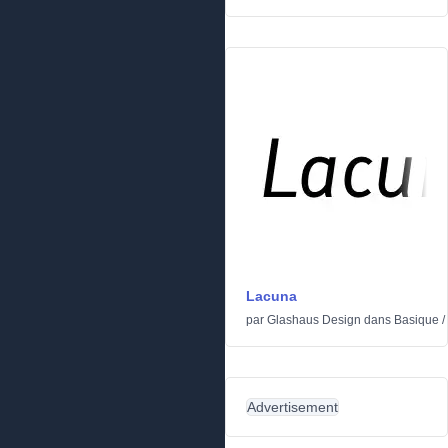
Lacuna
par
Glashaus Design
dans
Basique
/
Advertisement